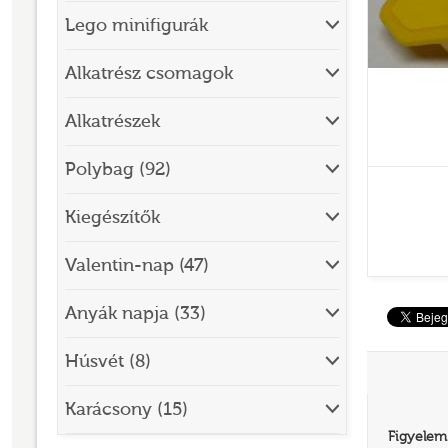
Lego minifigurák
BRICK SKETCHES
BRICKHEADZ
Alkatrész csomagok
CITY
Alkatrészek
CLASSIC
Polybag (92)
CREATOR
Kiegészítők
DESIGNER SET
DISNEY
Valentin-nap (47)
DISNEY PRINCESS
Anyák napja (33)
DOTS
Húsvét (8)
DREAMZZZ
DUPLO®
Karácsony (15)
Figyelem
EDITIONS