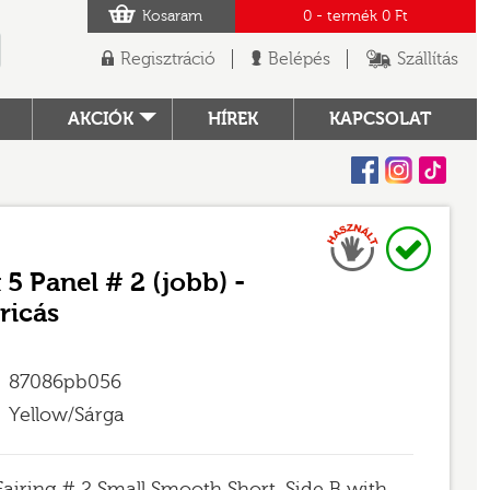
Kosaram
0
- termék
0 Ft
Regisztráció
Belépés
Szállítás
AKCIÓK
HÍREK
KAPCSOLAT
Facebook
Instagram
Tiktok
Használt
Raktáron
TÓ
 5 Panel # 2 (jobb) -
ricás
87086pb056
Yellow/Sárga
Fairing # 2 Small Smooth Short, Side B with