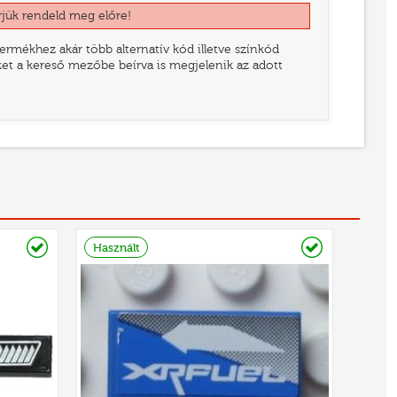
rjük rendeld meg előre!
rmékhez akár több alternatív kód illetve színkód
eket a kereső mezőbe beírva is megjelenik az adott
Raktáron
Raktáron
Használt