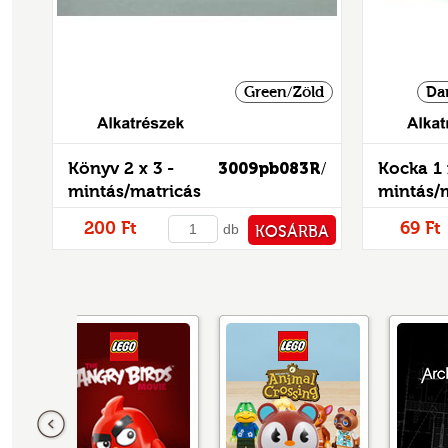
Green/Zöld
Da
Alkatrészek
Könyv 2 x 3 -
3009pb083R
Kocka 1 
/
mintás/matricás
mintás/
200 Ft
69 Ft
db
KOSÁRBA
PÉNZTÁRHOZ
Előző