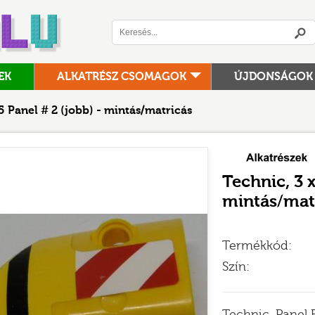
Logó
EK
ALKATRÉSZ CSOMAGOK
ÚJDONSÁGOK
EGYÉB
NINJAGO MOVIE
 5 Panel # 2 (jobb) - mintás/matricás
EGYEDI ÉPÍTÉSŰ KÉSZLETEK/MOC
ONE PIECE
ELVES
ÖSSZERAKÁSI ÚTMUTA
Technic, 3 x
FORTNITE
POKÉMON
mintás/mat
FRIENDS
POWER FUNCTIONS
GABBY'S DOLLHOUSE
RACERS
Termékkód:
HARRY POTTER™
SEASONAL
Szín:
HIDDEN SIDE
SONIC THE HEDGEHOG
ICONS
SPEED CHAMPIONS
Technic, Panel 