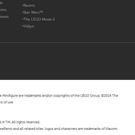
ie
Racers
ions
Star Wars™
pions
The LEGO Movie 2
Vidiyo
nifigure are trademarks and/or copyrights of the LEGO Group. ©2014 The
ms of use.
& TM. All rights reserved.
ePants and all related titles, logos and characters are trademarks of Viacom