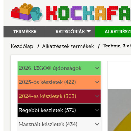
TERMÉKEK
KATEGÓRIÁK
ALKATRÉSZ
ALKATRÉSZEK
Kezdőlap
Alkatrészek termékek
Technic, 3 x
/
/
ANGRY BIRDS
Alkatrészek
ANIMAL CROSSING
2026. LEGO® újdonságok
ARCHITECTURE
2025-ös készletek (422)
ART
2024-es készletek (303)
AVATAR
BATMAN MOVIE
Régebbi készletek (571)
BLUEY
Használt készletek (434)
BOTANICALS