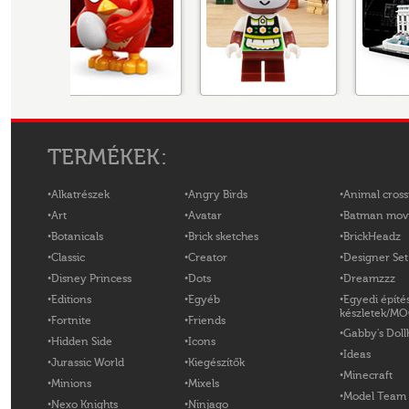
TERMÉKEK:
Alkatrészek
Angry Birds
Animal cross
Art
Avatar
Batman mov
Botanicals
Brick sketches
BrickHeadz
Classic
Creator
Designer Set
Disney Princess
Dots
Dreamzzz
Editions
Egyéb
Egyedi építé
készletek/M
Fortnite
Friends
Gabby's Doll
Hidden Side
Icons
Ideas
Jurassic World
Kiegészítők
Minecraft
Minions
Mixels
Model Team
Nexo Knights
Ninjago