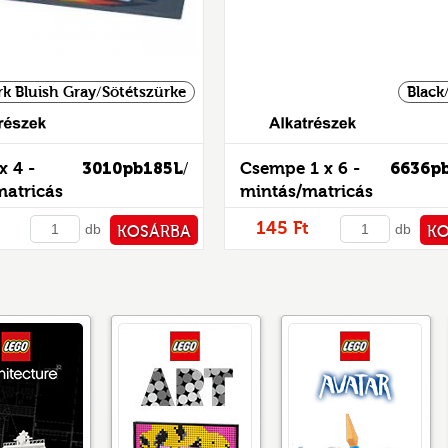
rk Bluish Gray/Sötétszürke
Black
Alkatrészek
x 4 -
3010pb185L
Csempe 1 x 6 -
6636p
/
matricás
mintás/matricás
145 Ft
db
db
KOSÁRBA
K
PÉNZTÁRHOZ
PÉNZ