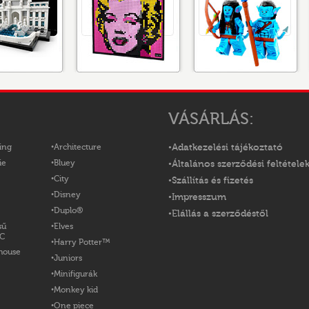
VÁSÁRLÁS:
ing
Architecture
Adatkezelési tájékoztató
ie
Bluey
Általános szerződési feltétele
City
Szállítás és fizetés
Disney
Impresszum
Duplo®
Elállás a szerződéstől
sű
Elves
OC
Harry Potter™
house
Juniors
Minifigurák
Monkey kid
One piece