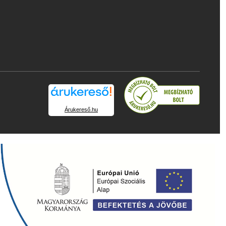
Árukereső.hu