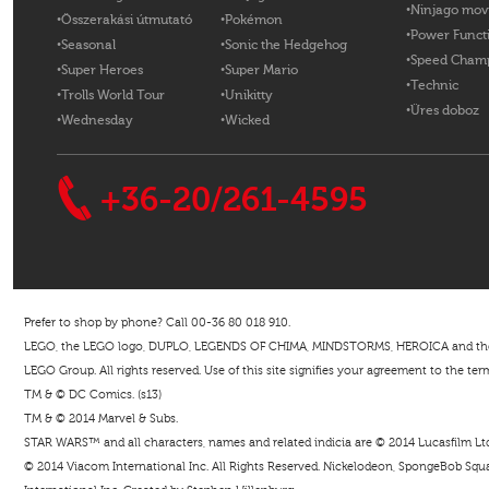
Ninjago mov
Összerakási útmutató
Pokémon
Power Funct
Seasonal
Sonic the Hedgehog
Speed Cham
Super Heroes
Super Mario
Technic
Trolls World Tour
Unikitty
Üres doboz
Wednesday
Wicked
+36-20/261-4595
Prefer to shop by phone? Call 00-36 80 018 910.
LEGO, the LEGO logo, DUPLO, LEGENDS OF CHIMA, MINDSTORMS, HEROICA and the Mi
LEGO Group. All rights reserved. Use of this site signifies your agreement to the ter
TM & © DC Comics. (s13)
TM & © 2014 Marvel & Subs.
STAR WARS™ and all characters, names and related indicia are © 2014 Lucasfilm Ltd. 
© 2014 Viacom International Inc. All Rights Reserved. Nickelodeon, SpongeBob Squar