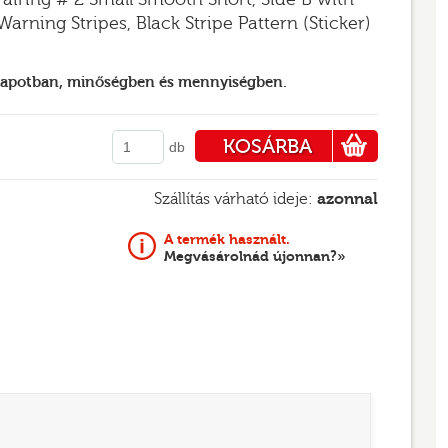
rning Stripes, Black Stripe Pattern (Sticker)
llapotban, minőségben és mennyiségben.
KOSÁRBA
db
PÉNZTÁRHOZ
Szállítás várható ideje:
azonnal
A termék használt.
Megvásárolnád újonnan?»