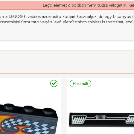
Lego elemet a boltban nem tudsz válogatni, ké
n a LEGO® hivatalos azonosító kódjait használjuk, de egy bizonyos te
összerakási útmutató végén lévő elemlistában találsz) is tartozhat, ez
Raktáron
Használt