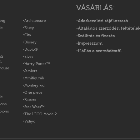
VÁSÁRLÁS:
ing
Architecture
Adatkezelési tájékoztató
ie
Bluey
Általános szerződési feltétele
City
Szállítás és fizetés
Disney
Impresszum
Duplo®
Elállás a szerződéstől
sű
Elves
OC
Harry Potter™
house
Juniors
Minifigurák
Monkey kid
One piece
ie
Racers
ions
Star Wars™
pions
The LEGO Movie 2
Vidiyo