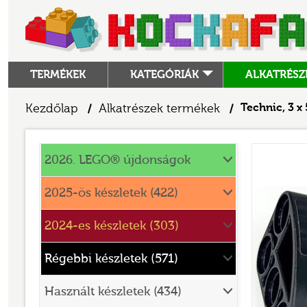
TERMÉKEK
KATEGÓRIÁK
ALKATRÉSZ
ALKATRÉSZEK
Kezdőlap
Alkatrészek termékek
Technic, 3 x
/
/
ANGRY BIRDS
Alkatrészek
ANIMAL CROSSING
2026. LEGO® újdonságok
ARCHITECTURE
2025-ös készletek (422)
ART
2024-es készletek (303)
AVATAR
BATMAN MOVIE
Régebbi készletek (571)
BLUEY
Használt készletek (434)
BOTANICALS