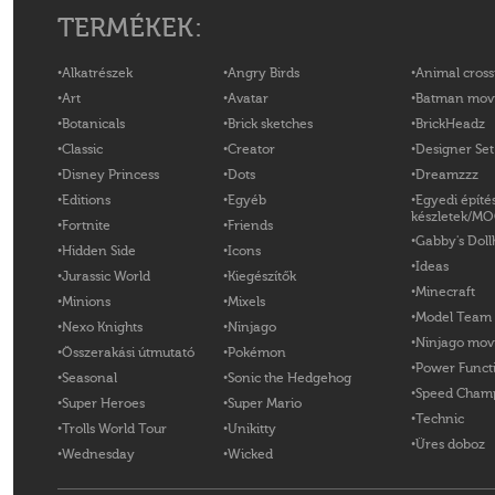
TERMÉKEK:
Alkatrészek
Angry Birds
Animal cross
Art
Avatar
Batman mov
Botanicals
Brick sketches
BrickHeadz
Classic
Creator
Designer Set
Disney Princess
Dots
Dreamzzz
Editions
Egyéb
Egyedi építé
készletek/M
Fortnite
Friends
Gabby's Doll
Hidden Side
Icons
Ideas
Jurassic World
Kiegészítők
Minecraft
Minions
Mixels
Model Team
Nexo Knights
Ninjago
Ninjago mov
Összerakási útmutató
Pokémon
Power Funct
Seasonal
Sonic the Hedgehog
Speed Cham
Super Heroes
Super Mario
Technic
Trolls World Tour
Unikitty
Üres doboz
Wednesday
Wicked