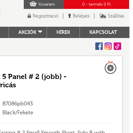
Kosaram
0
- termék
0 Ft
Regisztráció
Belépés
Szállítás
AKCIÓK
HÍREK
KAPCSOLAT
Facebook
Instagram
Tiktok
Új
TÓ
 5 Panel # 2 (jobb) -
ricás
87086pb043
Black/Fekete
Fairing # 2 Small Smooth Short, Side B with