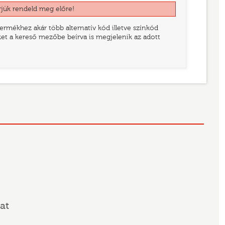
rjük rendeld meg előre!
rmékhez akár több alternatív kód illetve színkód
eket a kereső mezőbe beírva is megjelenik az adott
at