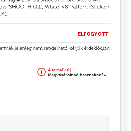
ow 'SMOOTH OIL', White 'V8' Pattern (Sticker)
2041
ELFOGYOTT
termék jelenleg nem rendelhető, kérjük érdeklődjön.
A termék új.
Megvásárolnád használtan?»