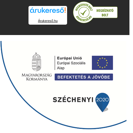
Árukereső.hu