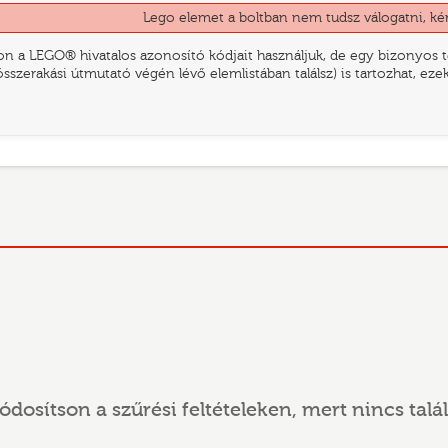
Lego elemet a boltban nem tudsz válogatni, ké
n a LEGO® hivatalos azonosító kódjait használjuk, de egy bizonyos te
összerakási útmutató végén lévő elemlistában találsz) is tartozhat, ez
ódosítson a szűrési feltételeken, mert nincs talál