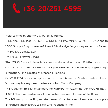
+36-20/261-4595
Prefer to shop by phone? Call 00-36 80 018 910.
LEGO, the LEGO logo, DUPLO, LEGENDS OF CHIMA, MINDSTORMS, HEROICA and the Mi
LEGO Group. All rights reserved. Use of this site signifies your agreement to the ter
TM & © DC Comics. (s13)
TM & © 2014 Marvel & Subs.
STAR WARS™ and all characters, names and related indicia are © 2014 Lucasfilm Ltd. 
© 2014 Viacom International Inc. All Rights Reserved. Nickelodeon, SpongeBob Squar
International Inc. Created by Stephen Hillenburg.
Cars™ © 2014 Disney Enterprises, Inc. and Pixar Animation Studios. Hudson Hornet i
Inc. Mercury is a registered trademark of Ford Motor Company.
™ & © Warner Bros. Entertainment Inc. Harry Potter Publishing Rights © JKR. (s13).
© 2014 New Line Productions, Inc. All rights reserved. The Lord of the Rings:
The Fellowship of the Ring and the names of the characters, items, events and pla
Enterprises under license to New Line Productions, Inc.