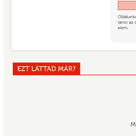
Oldalunko
(amit az 
elem.
EZT LÁTTAD MÁR?
M