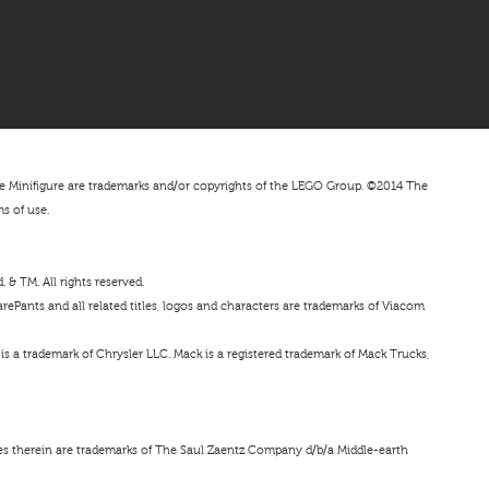
nifigure are trademarks and/or copyrights of the LEGO Group. ©2014 The
ms of use.
& TM. All rights reserved.
ePants and all related titles, logos and characters are trademarks of Viacom
s a trademark of Chrysler LLC. Mack is a registered trademark of Mack Trucks,
ces therein are trademarks of The Saul Zaentz Company d/b/a Middle-earth