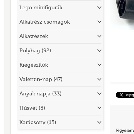
Lego minifigurák
BRICK SKETCHES
BRICKHEADZ
Alkatrész csomagok
CITY
Alkatrészek
CLASSIC
Polybag (92)
CREATOR
Kiegészítők
DESIGNER SET
DISNEY
Valentin-nap (47)
DISNEY PRINCESS
Anyák napja (33)
DOTS
Húsvét (8)
DREAMZZZ
DUPLO®
Karácsony (15)
Figyelem
EDITIONS