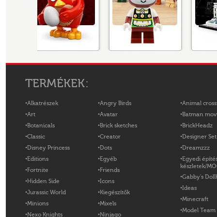
TERMÉKEK:
Alkatrészek
Angry Birds
Animal cross
Art
Avatar
Batman mov
Botanicals
Brick sketches
BrickHeadz
Classic
Creator
Designer Set
Disney Princess
Dots
Dreamzzz
Editions
Egyéb
Egyedi építé
készletek/M
Fortnite
Friends
Gabby's Doll
Hidden Side
Icons
Ideas
Jurassic World
Kiegészítők
Minecraft
Minions
Mixels
Model Team
Nexo Knights
Ninjago