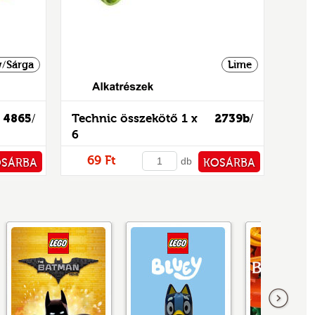
w/Sárga
Lime
4865
Technic összekötő 1 x
2739b
/
/
6
69 Ft
db
OSÁRBA
KOSÁRBA
TÁRHOZ
PÉNZTÁRHOZ
következő