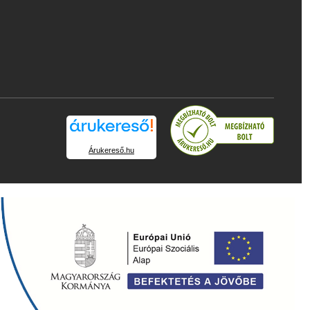
Árukereső.hu