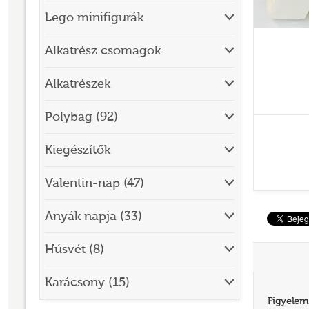
Lego minifigurák
BRICK SKETCHES
BRICKHEADZ
Alkatrész csomagok
CITY
Alkatrészek
CLASSIC
Polybag (92)
CREATOR
Kiegészítők
DESIGNER SET
DISNEY
Valentin-nap (47)
DISNEY PRINCESS
Anyák napja (33)
DOTS
Húsvét (8)
DREAMZZZ
DUPLO®
Karácsony (15)
Figyelem
EDITIONS