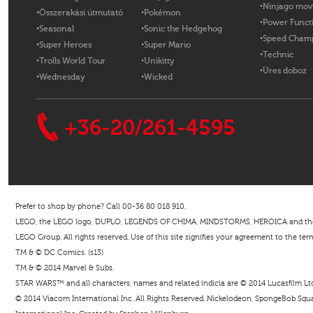
Ninjago mov
Összerakási útmutató
Pokémon
Power Funct
Seasonal
Sonic the Hedgehog
Speed Cham
Super Heroes
Super Mario
Technic
Trolls World Tour
Unikitty
Üres doboz
Wednesday
Wicked
+36-20/261-4595
Prefer to shop by phone? Call 00-36 80 018 910.
LEGO, the LEGO logo, DUPLO, LEGENDS OF CHIMA, MINDSTORMS, HEROICA and the Mi
LEGO Group. All rights reserved. Use of this site signifies your agreement to the ter
TM & © DC Comics. (s13)
TM & © 2014 Marvel & Subs.
STAR WARS™ and all characters, names and related indicia are © 2014 Lucasfilm Ltd. 
© 2014 Viacom International Inc. All Rights Reserved. Nickelodeon, SpongeBob Squar