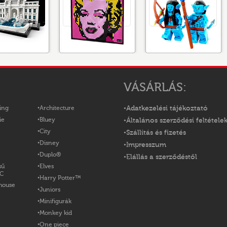
VÁSÁRLÁS:
ing
Architecture
Adatkezelési tájékoztató
ie
Bluey
Általános szerződési feltétele
City
Szállítás és fizetés
Disney
Impresszum
Duplo®
Elállás a szerződéstől
sű
Elves
OC
Harry Potter™
house
Juniors
Minifigurák
Monkey kid
One piece