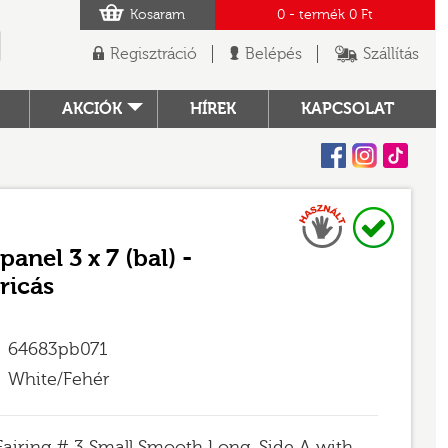
Kosaram
0
- termék
0 Ft
Regisztráció
Belépés
Szállítás
AKCIÓK
HÍREK
KAPCSOLAT
Facebook
Instagram
Tiktok
Használt
Raktáron
TÓ
anel 3 x 7 (bal) -
ricás
64683pb071
White/Fehér
Fairing # 3 Small Smooth Long, Side A with