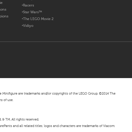
ie
Racers
ions
Star Wars™
pions
The LEGO Movie 2
Vidiyo
nifigure are trademarks and/or copyrights of the LEGO Group. ©2014 The
ms of use.
& TM. All rights reserved.
ePants and all related titles, logos and characters are trademarks of Viacom