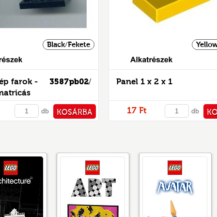
Black/Fekete
Yello
Alkatrészek
p farok -
3587pb02
Panel 1 x 2 x 1
/
matricás
17 Ft
db
db
KOSÁRBA
K
PÉNZTÁRHOZ
PÉNZ