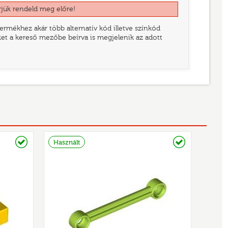
rjük rendeld meg előre!
rmékhez akár több alternatív kód illetve színkód
eket a kereső mezőbe beírva is megjelenik az adott
Raktáron
Raktáron
Használt