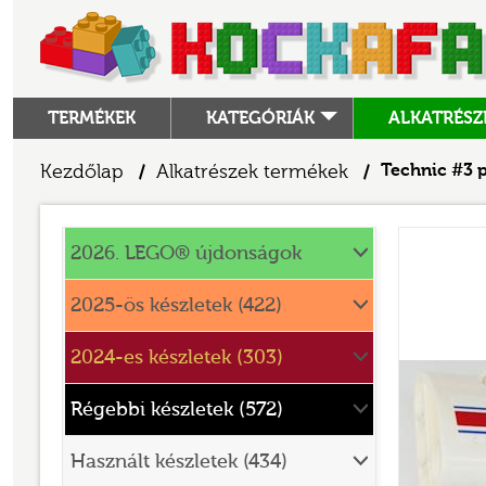
TERMÉKEK
KATEGÓRIÁK
ALKATRÉSZ
ALKATRÉSZEK
Kezdőlap
Alkatrészek termékek
Technic #3 p
/
/
ANGRY BIRDS
Alkatrészek
ANIMAL CROSSING
2026. LEGO® újdonságok
ARCHITECTURE
2025-ös készletek (422)
ART
2024-es készletek (303)
AVATAR
BATMAN MOVIE
Régebbi készletek (572)
BLUEY
Használt készletek (434)
BOTANICALS