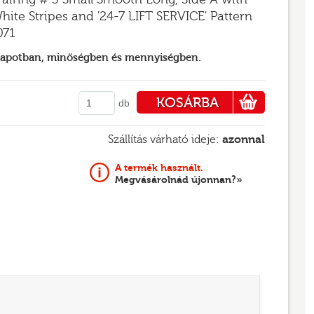
hite Stripes and '24-7 LIFT SERVICE' Pattern
071
llapotban, minőségben és mennyiségben.
KOSÁRBA
db
PÉNZTÁRHOZ
Szállítás várható ideje:
azonnal
A termék használt.
Megvásárolnád újonnan?»