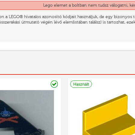
Lego elemet a boltban nem tudsz válogatni, ké
n a LEGO® hivatalos azonosító kódjait használjuk, de egy bizonyos te
összerakási útmutató végén lévő elemlistában találsz) is tartozhat, ez
Raktáron
Használt