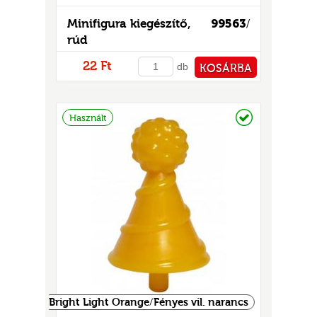
Minifigura kiegészítő,
99563
/
rúd
22 Ft
db
KOSÁRBA
PÉNZTÁRHOZ
Raktáron
Használt
Bright Light Orange/Fényes vil. narancs