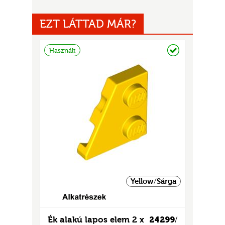
EZT LÁTTAD MÁR?
Raktáron
Használt
UR
Yellow/Sárga
Ék alakú lapos elem 2 x
24299
/