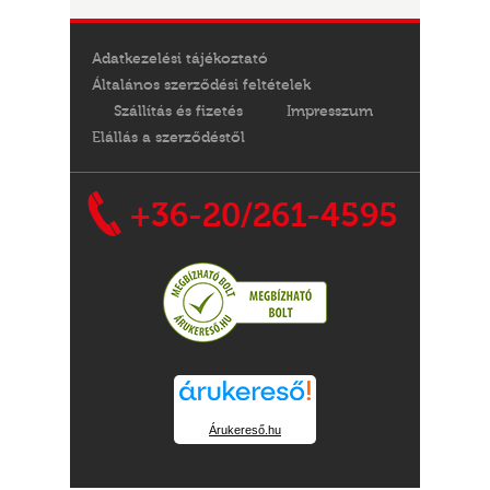
Adatkezelési tájékoztató
Általános szerződési feltételek
Szállítás és fizetés
Impresszum
Elállás a szerződéstől
+36-20/261-4595
Árukereső.hu