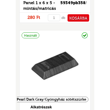
Panel 1 x 6 x 5 -
59349pb358
/
mintás/matricás
280 Ft
db
KOSÁRBA
PÉNZTÁRHOZ
Raktáron
Használt
Pearl Dark Gray/Gyöngyház sötétszürke