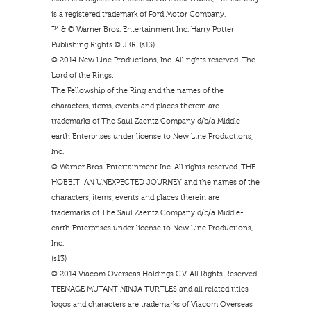
is a registered trademark of Ford Motor Company.
™ & © Warner Bros. Entertainment Inc. Harry Potter
Publishing Rights © JKR. (s13).
© 2014 New Line Productions, Inc. All rights reserved. The
Lord of the Rings:
The Fellowship of the Ring and the names of the
characters, items, events and places therein are
trademarks of The Saul Zaentz Company d/b/a Middle-
earth Enterprises under license to New Line Productions,
Inc.
© Warner Bros. Entertainment Inc. All rights reserved. THE
HOBBIT: AN UNEXPECTED JOURNEY and the names of the
characters, items, events and places therein are
trademarks of The Saul Zaentz Company d/b/a Middle-
earth Enterprises under license to New Line Productions,
Inc.
(s13)
© 2014 Viacom Overseas Holdings C.V. All Rights Reserved.
TEENAGE MUTANT NINJA TURTLES and all related titles,
logos and characters are trademarks of Viacom Overseas