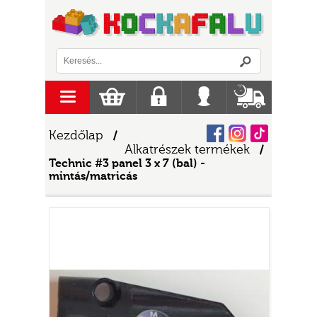
Logó
menu
Kosár
Regisztráció
Belépés
Szállítás
Facebook
Instagram
Tiktok
Kezdőlap
/
Alkatrészek termékek
/
Technic #3 panel 3 x 7 (bal) -
mintás/matricás