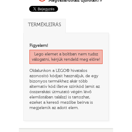
Megvásárolnád újonnan?»
TERMÉKLEÍRÁS
Figyelem!
Lego elemet a boltban nem tudsz
válogatni, kérjük rendeld meg előre!
Oldalunkon a LEGO® hivatalos
TATÓ
azonosító kódjait használjuk, de egy
bizonyos termékhez akár több
alternatív kód illetve színkód (amit az
összerakási útmutató végén lévő
elemlistában találsz) is tartozhat,
ezeket a kereső mezőbe beírva is
megjelenik az adott elem.
HOG