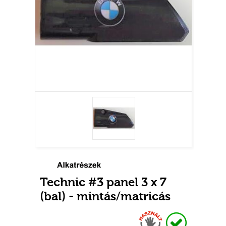
Technic #3 panel 3 x 7
(bal) - mintás/matricás
Használt
Raktáron