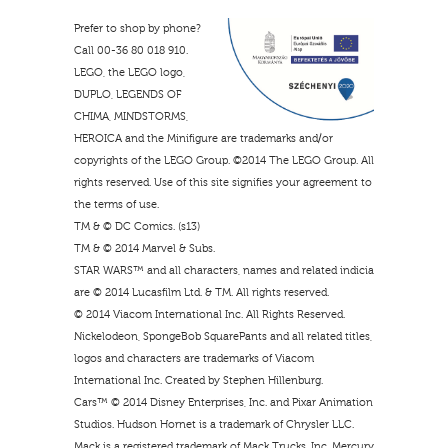
Prefer to shop by phone?
Call 00-36 80 018 910.
LEGO, the LEGO logo,
DUPLO, LEGENDS OF
CHIMA, MINDSTORMS,
HEROICA and the Minifigure are trademarks and/or
copyrights of the LEGO Group. ©2014 The LEGO Group. All
rights reserved. Use of this site signifies your agreement to
the terms of use.
TM & © DC Comics. (s13)
TM & © 2014 Marvel & Subs.
STAR WARS™ and all characters, names and related indicia
are © 2014 Lucasfilm Ltd. & TM. All rights reserved.
© 2014 Viacom International Inc. All Rights Reserved.
Nickelodeon, SpongeBob SquarePants and all related titles,
logos and characters are trademarks of Viacom
International Inc. Created by Stephen Hillenburg.
Cars™ © 2014 Disney Enterprises, Inc. and Pixar Animation
Studios. Hudson Hornet is a trademark of Chrysler LLC.
Mack is a registered trademark of Mack Trucks, Inc. Mercury