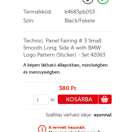
Termékkód:
64683pb053
Szín:
Black/Fekete
E
Technic, Panel Fairing # 3 Small
Smooth Long, Side A with BMW
Logo Pattern (Sticker) - Set 42063
A képen látható állapotban, minőségben
és mennyiségben.
380 Ft
KOSÁRBA
db
PÉNZTÁRHOZ
Szállítás várható ideje:
azonnal
A termék használt.