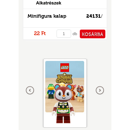
Minifigura kalap
24131
/
22 Ft
db
KOSÁRBA
PÉNZTÁRHOZ
Előző
következő