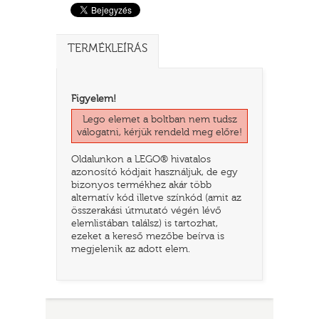
TERMÉKLEÍRÁS
Figyelem!
Lego elemet a boltban nem tudsz
válogatni, kérjük rendeld meg előre!
Oldalunkon a LEGO® hivatalos
azonosító kódjait használjuk, de egy
TATÓ
bizonyos termékhez akár több
alternatív kód illetve színkód (amit az
összerakási útmutató végén lévő
elemlistában találsz) is tartozhat,
ezeket a kereső mezőbe beírva is
megjelenik az adott elem.
HOG