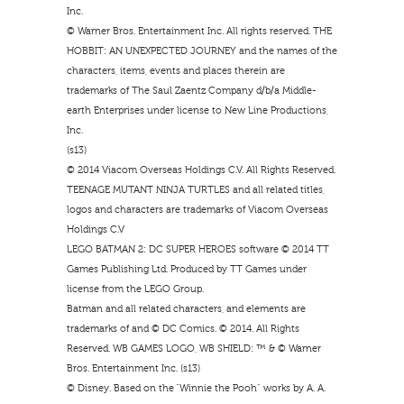
Inc.
© Warner Bros. Entertainment Inc. All rights reserved. THE
HOBBIT: AN UNEXPECTED JOURNEY and the names of the
characters, items, events and places therein are
trademarks of The Saul Zaentz Company d/b/a Middle-
earth Enterprises under license to New Line Productions,
Inc.
(s13)
© 2014 Viacom Overseas Holdings C.V. All Rights Reserved.
TEENAGE MUTANT NINJA TURTLES and all related titles,
logos and characters are trademarks of Viacom Overseas
Holdings C.V
LEGO BATMAN 2: DC SUPER HEROES software © 2014 TT
Games Publishing Ltd. Produced by TT Games under
license from the LEGO Group.
Batman and all related characters, and elements are
trademarks of and © DC Comics. © 2014. All Rights
Reserved. WB GAMES LOGO, WB SHIELD: ™ & © Warner
Bros. Entertainment Inc. (s13)
© Disney. Based on the “Winnie the Pooh” works by A. A.