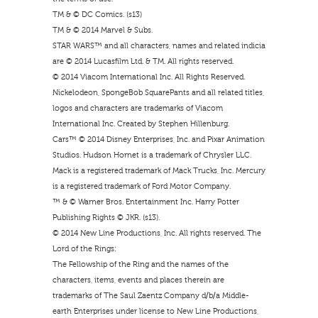
TM & © DC Comics. (s13)
TM & © 2014 Marvel & Subs.
STAR WARS™ and all characters, names and related indicia
are © 2014 Lucasfilm Ltd. & TM. All rights reserved.
© 2014 Viacom International Inc. All Rights Reserved.
Nickelodeon, SpongeBob SquarePants and all related titles,
logos and characters are trademarks of Viacom
International Inc. Created by Stephen Hillenburg.
Cars™ © 2014 Disney Enterprises, Inc. and Pixar Animation
Studios. Hudson Hornet is a trademark of Chrysler LLC.
Mack is a registered trademark of Mack Trucks, Inc. Mercury
is a registered trademark of Ford Motor Company.
™ & © Warner Bros. Entertainment Inc. Harry Potter
Publishing Rights © JKR. (s13).
© 2014 New Line Productions, Inc. All rights reserved. The
Lord of the Rings:
The Fellowship of the Ring and the names of the
characters, items, events and places therein are
trademarks of The Saul Zaentz Company d/b/a Middle-
earth Enterprises under license to New Line Productions,