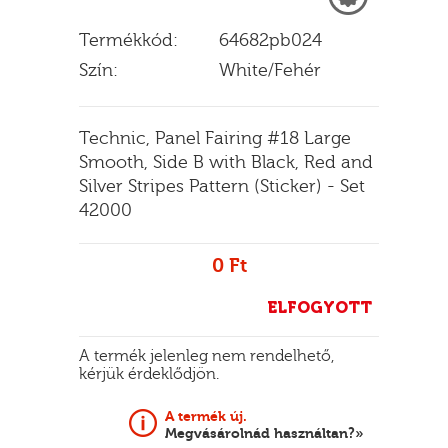
Termékkód:
64682pb024
Szín:
White/Fehér
E
Technic, Panel Fairing #18 Large
Smooth, Side B with Black, Red and
Silver Stripes Pattern (Sticker) - Set
42000
0 Ft
ELFOGYOTT
A termék jelenleg nem rendelhető,
kérjük érdeklődjön.
A termék új.
Megvásárolnád használtan?»