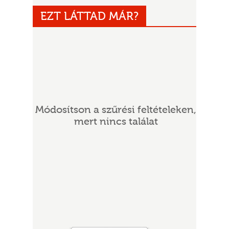
EZT LÁTTAD MÁR?
Módosítson a szűrési feltételeken,
UR
mert nincs találat