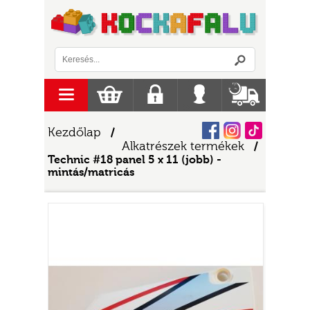
Logó
menu
Kosár
Regisztráció
Belépés
Szállítás
Facebook
Instagram
Tiktok
Kezdőlap
/
Alkatrészek termékek
/
Technic #18 panel 5 x 11 (jobb) -
mintás/matricás