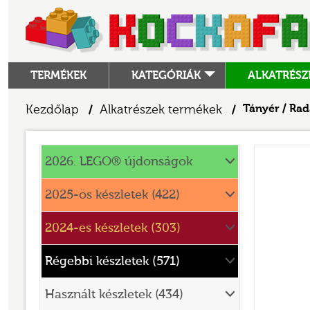
TERMÉKEK
KATEGÓRIÁK
ALKATRÉSZ
ALKATRÉSZEK
Kezdőlap
Alkatrészek termékek
Tányér / Rad
/
/
ANGRY BIRDS
Alkatrészek
ANIMAL CROSSING
2026. LEGO® újdonságok
ARCHITECTURE
2025-ös készletek (422)
ART
2024-es készletek (303)
AVATAR
BATMAN MOVIE
Régebbi készletek (571)
BLUEY
Használt készletek (434)
BOTANICALS