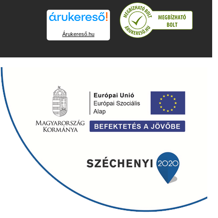
Árukereső.hu