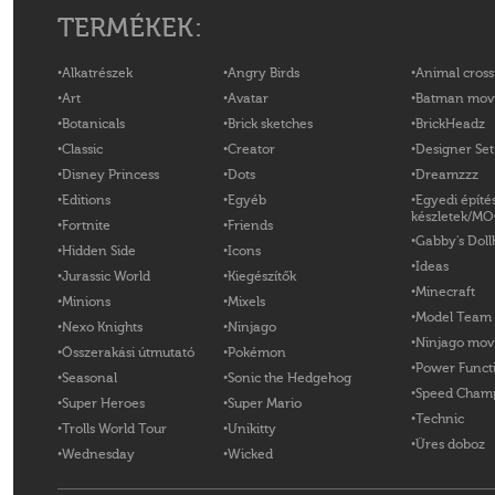
TERMÉKEK:
Alkatrészek
Angry Birds
Animal cross
Art
Avatar
Batman mov
Botanicals
Brick sketches
BrickHeadz
Classic
Creator
Designer Set
Disney Princess
Dots
Dreamzzz
Editions
Egyéb
Egyedi építé
készletek/M
Fortnite
Friends
Gabby's Doll
Hidden Side
Icons
Ideas
Jurassic World
Kiegészítők
Minecraft
Minions
Mixels
Model Team
Nexo Knights
Ninjago
Ninjago mov
Összerakási útmutató
Pokémon
Power Funct
Seasonal
Sonic the Hedgehog
Speed Cham
Super Heroes
Super Mario
Technic
Trolls World Tour
Unikitty
Üres doboz
Wednesday
Wicked