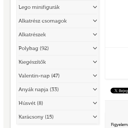
Lego minifigurák
BRICK SKETCHES
BRICKHEADZ
Alkatrész csomagok
CITY
Alkatrészek
CLASSIC
Polybag (92)
CREATOR
Kiegészítők
DESIGNER SET
DISNEY
Valentin-nap (47)
DISNEY PRINCESS
Anyák napja (33)
DOTS
Húsvét (8)
DREAMZZZ
DUPLO®
Karácsony (15)
Figyelem
EDITIONS