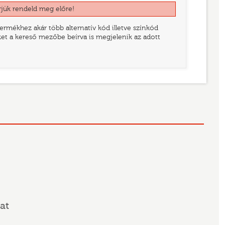
rjük rendeld meg előre!
rmékhez akár több alternatív kód illetve színkód
eket a kereső mezőbe beírva is megjelenik az adott
at