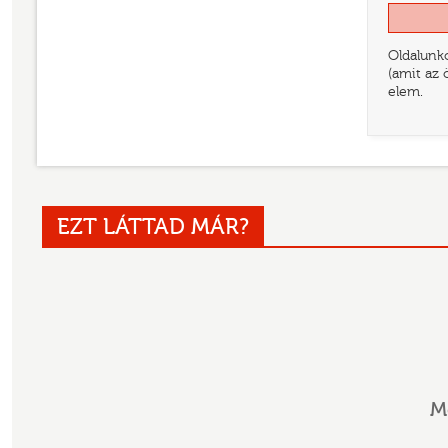
Oldalunko
(amit az 
elem.
EZT LÁTTAD MÁR?
M