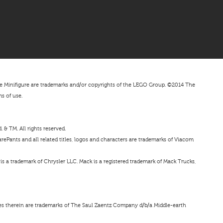
nifigure are trademarks and/or copyrights of the LEGO Group. ©2014 The
ms of use.
& TM. All rights reserved.
ePants and all related titles, logos and characters are trademarks of Viacom
s a trademark of Chrysler LLC. Mack is a registered trademark of Mack Trucks,
ces therein are trademarks of The Saul Zaentz Company d/b/a Middle-earth