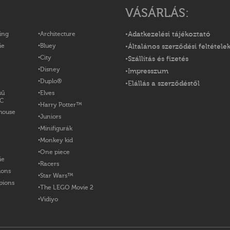
VÁSÁRLÁS:
ing
Architecture
Adatkezelési tájékoztató
ie
Bluey
Általános szerződési feltétele
City
Szállítás és fizetés
Disney
Impresszum
Duplo®
Elállás a szerződéstől
sű
Elves
OC
Harry Potter™
house
Juniors
Minifigurák
Monkey kid
One piece
ie
Racers
ions
Star Wars™
pions
The LEGO Movie 2
Vidiyo