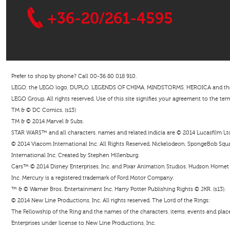
+36-20/261-4595
Prefer to shop by phone? Call 00-36 80 018 910.
LEGO, the LEGO logo, DUPLO, LEGENDS OF CHIMA, MINDSTORMS, HEROICA and the Mi
LEGO Group. All rights reserved. Use of this site signifies your agreement to the ter
TM & © DC Comics. (s13)
TM & © 2014 Marvel & Subs.
STAR WARS™ and all characters, names and related indicia are © 2014 Lucasfilm Ltd. 
© 2014 Viacom International Inc. All Rights Reserved. Nickelodeon, SpongeBob Squar
International Inc. Created by Stephen Hillenburg.
Cars™ © 2014 Disney Enterprises, Inc. and Pixar Animation Studios. Hudson Hornet i
Inc. Mercury is a registered trademark of Ford Motor Company.
™ & © Warner Bros. Entertainment Inc. Harry Potter Publishing Rights © JKR. (s13).
© 2014 New Line Productions, Inc. All rights reserved. The Lord of the Rings:
The Fellowship of the Ring and the names of the characters, items, events and pla
Enterprises under license to New Line Productions, Inc.