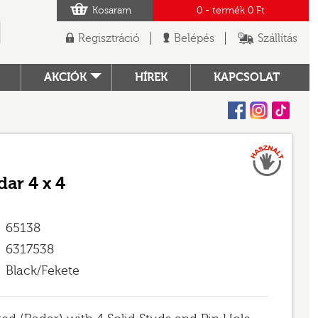
Kosaram
0
- termék
0 Ft
Regisztráció
Belépés
Szállítás
AKCIÓK
HÍREK
KAPCSOLAT
Facebook
Instagram
Tiktok
Használt
TÓ
dar 4 x 4
65138
6317538
Black/Fekete