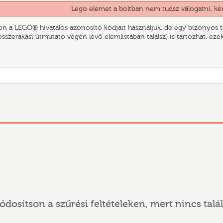
Lego elemet a boltban nem tudsz válogatni, ké
n a LEGO® hivatalos azonosító kódjait használjuk, de egy bizonyos te
összerakási útmutató végén lévő elemlistában találsz) is tartozhat, ez
ódosítson a szűrési feltételeken, mert nincs talál