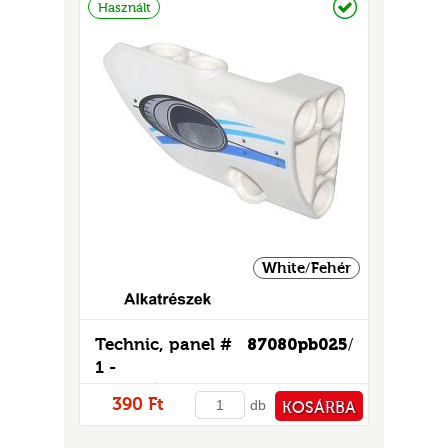
GOK
Használt
2)
S
GOK
White/Fehér
Technic, panel #
87080pb025
/
1 -
mintás/matricás
390 Ft
db
KOSÁRBA