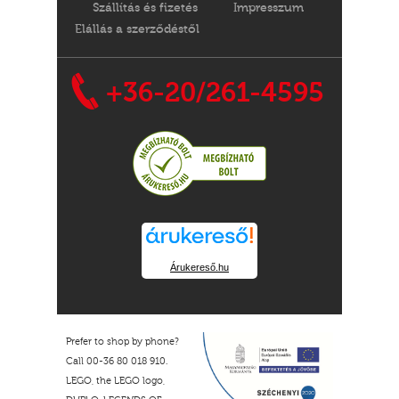
Szállítás és fizetés
Impresszum
Elállás a szerződéstől
+36-20/261-4595
Árukereső.hu
Prefer to shop by phone?
Call 00-36 80 018 910.
LEGO, the LEGO logo,