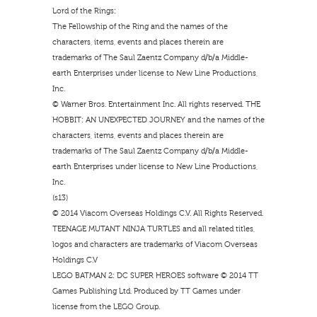
Lord of the Rings:
The Fellowship of the Ring and the names of the
characters, items, events and places therein are
trademarks of The Saul Zaentz Company d/b/a Middle-
earth Enterprises under license to New Line Productions,
Inc.
© Warner Bros. Entertainment Inc. All rights reserved. THE
HOBBIT: AN UNEXPECTED JOURNEY and the names of the
characters, items, events and places therein are
trademarks of The Saul Zaentz Company d/b/a Middle-
earth Enterprises under license to New Line Productions,
Inc.
(s13)
© 2014 Viacom Overseas Holdings C.V. All Rights Reserved.
TEENAGE MUTANT NINJA TURTLES and all related titles,
logos and characters are trademarks of Viacom Overseas
Holdings C.V
LEGO BATMAN 2: DC SUPER HEROES software © 2014 TT
Games Publishing Ltd. Produced by TT Games under
license from the LEGO Group.