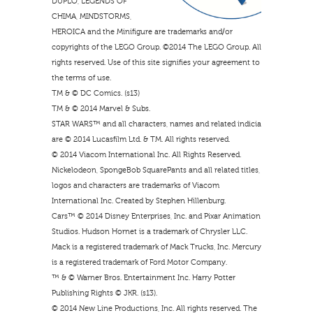
DUPLO, LEGENDS OF
CHIMA, MINDSTORMS,
HEROICA and the Minifigure are trademarks and/or
copyrights of the LEGO Group. ©2014 The LEGO Group. All
rights reserved. Use of this site signifies your agreement to
the terms of use.
TM & © DC Comics. (s13)
TM & © 2014 Marvel & Subs.
STAR WARS™ and all characters, names and related indicia
are © 2014 Lucasfilm Ltd. & TM. All rights reserved.
© 2014 Viacom International Inc. All Rights Reserved.
Nickelodeon, SpongeBob SquarePants and all related titles,
logos and characters are trademarks of Viacom
International Inc. Created by Stephen Hillenburg.
Cars™ © 2014 Disney Enterprises, Inc. and Pixar Animation
Studios. Hudson Hornet is a trademark of Chrysler LLC.
Mack is a registered trademark of Mack Trucks, Inc. Mercury
is a registered trademark of Ford Motor Company.
™ & © Warner Bros. Entertainment Inc. Harry Potter
Publishing Rights © JKR. (s13).
© 2014 New Line Productions, Inc. All rights reserved. The