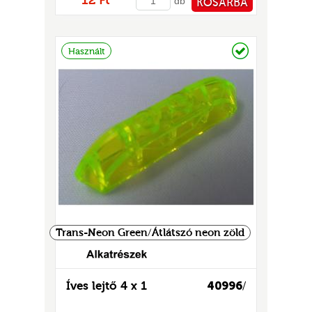
12 Ft
db
KOSÁRBA
PÉNZTÁRHOZ
Raktáron
Használt
Trans-Neon Green/Átlátszó neon zöld
Íves lejtő 4 x 1
40996
/