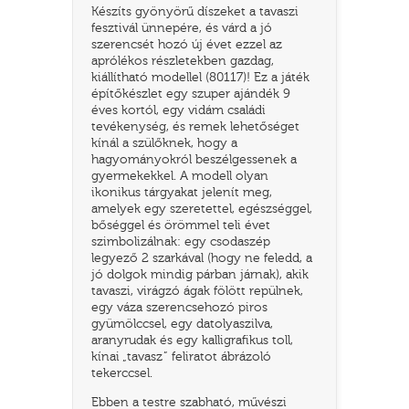
Készíts gyönyörű díszeket a tavaszi
fesztivál ünnepére, és várd a jó
szerencsét hozó új évet ezzel az
aprólékos részletekben gazdag,
kiállítható modellel (80117)! Ez a játék
építőkészlet egy szuper ajándék 9
éves kortól, egy vidám családi
tevékenység, és remek lehetőséget
kínál a szülőknek, hogy a
hagyományokról beszélgessenek a
gyermekekkel. A modell olyan
ikonikus tárgyakat jelenít meg,
amelyek egy szeretettel, egészséggel,
bőséggel és örömmel teli évet
TATÓ
szimbolizálnak: egy csodaszép
legyező 2 szarkával (hogy ne feledd, a
jó dolgok mindig párban járnak), akik
tavaszi, virágzó ágak fölött repülnek,
egy váza szerencsehozó piros
gyümölccsel, egy datolyaszilva,
aranyrudak és egy kalligrafikus toll,
kínai „tavasz” feliratot ábrázoló
tekerccsel.
HOG
Ebben a testre szabható, művészi