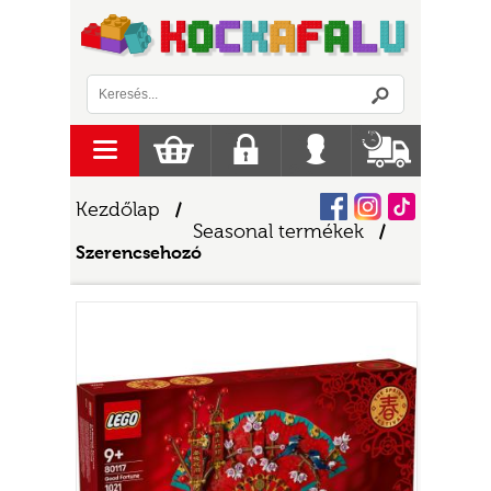
Logó
menu
Kosár
Regisztráció
Belépés
Szállítás
Facebook
Instagram
Tiktok
Kezdőlap
/
Seasonal termékek
/
Szerencsehozó