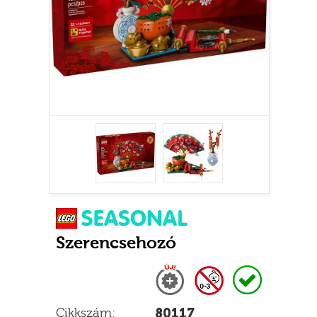
Szerencsehozó
Új
0-3 nem adható
Raktáron
Cikkszám:
80117