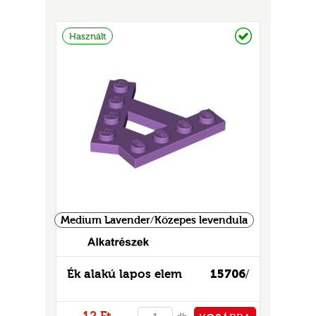
PÉNZTÁRHOZ
Raktáron
Használt
Medium Lavender/Közepes levendula
Ék alakú lapos elem
15706
/