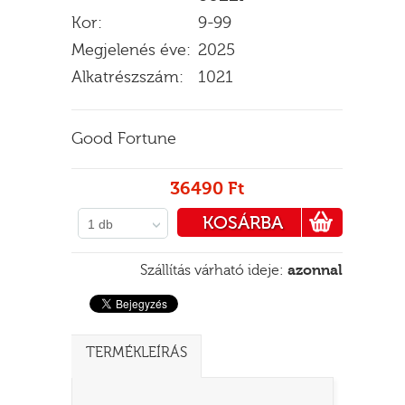
Kor:
9-99
Megjelenés éve:
2025
Alkatrészszám:
1021
E
Good Fortune
36490 Ft
KOSÁRBA
1 db
PÉNZTÁRHOZ
Szállítás várható ideje:
azonnal
TERMÉKLEÍRÁS