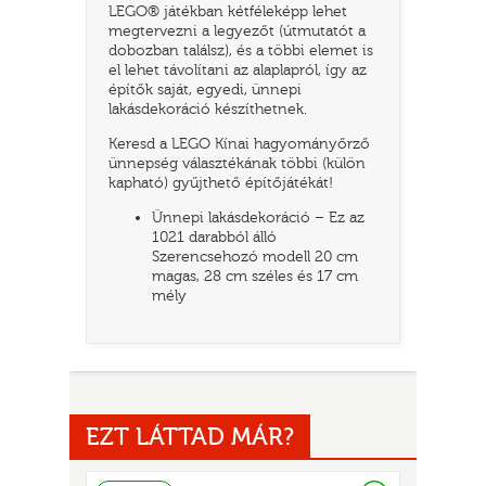
LEGO® játékban kétféleképp lehet
megtervezni a legyezőt (útmutatót a
dobozban találsz), és a többi elemet is
el lehet távolítani az alaplapról, így az
építők saját, egyedi, ünnepi
lakásdekoráció készíthetnek.
Keresd a LEGO Kínai hagyományőrző
ünnepség választékának többi (külön
kapható) gyűjthető építőjátékát!
Ünnepi lakásdekoráció – Ez az
UR
1021 darabból álló
Szerencsehozó modell 20 cm
magas, 28 cm széles és 17 cm
mély
EZT LÁTTAD MÁR?
Raktáron