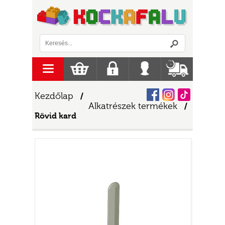
Logó
menu
Kosár
Regisztráció
Belépés
Szállítás
Facebook
Instagram
Tiktok
Kezdőlap
/
Alkatrészek termékek
/
Rövid kard