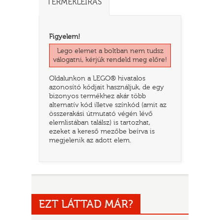
TERMÉKLEÍRÁS
Figyelem!
Lego elemet a boltban nem tudsz
válogatni, kérjük rendeld meg előre!
Oldalunkon a LEGO® hivatalos
azonosító kódjait használjuk, de egy
bizonyos termékhez akár több
alternatív kód illetve színkód (amit az
összerakási útmutató végén lévő
elemlistában találsz) is tartozhat,
TATÓ
ezeket a kereső mezőbe beírva is
megjelenik az adott elem.
EZT LÁTTAD MÁR?
HOG