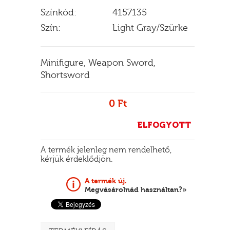
Színkód:
4157135
Szín:
Light Gray/Szürke
E
Minifigure, Weapon Sword,
Shortsword
0 Ft
ELFOGYOTT
A termék jelenleg nem rendelhető,
kérjük érdeklődjön.
A termék új.
Megvásárolnád használtan?»