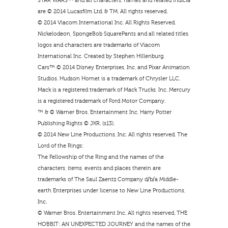
STAR WARS™ and all characters, names and related indicia
are © 2014 Lucasfilm Ltd. & TM. All rights reserved.
© 2014 Viacom International Inc. All Rights Reserved.
Nickelodeon, SpongeBob SquarePants and all related titles,
logos and characters are trademarks of Viacom
International Inc. Created by Stephen Hillenburg.
Cars™ © 2014 Disney Enterprises, Inc. and Pixar Animation
Studios. Hudson Hornet is a trademark of Chrysler LLC.
Mack is a registered trademark of Mack Trucks, Inc. Mercury
is a registered trademark of Ford Motor Company.
™ & © Warner Bros. Entertainment Inc. Harry Potter
Publishing Rights © JKR. (s13).
© 2014 New Line Productions, Inc. All rights reserved. The
Lord of the Rings:
The Fellowship of the Ring and the names of the
characters, items, events and places therein are
trademarks of The Saul Zaentz Company d/b/a Middle-
earth Enterprises under license to New Line Productions,
Inc.
© Warner Bros. Entertainment Inc. All rights reserved. THE
HOBBIT: AN UNEXPECTED JOURNEY and the names of the