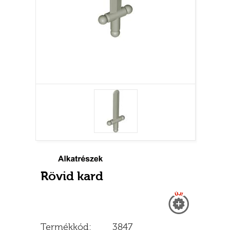
Rövid kard
Új
Termékkód:
3847