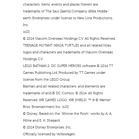
characters, items, events and places therein are
trademarks of The Saul Zaentz Company d/b/a Middle-
earth Enterprises under license to New Line Productions,
Inc.
(s13)
© 2014 Viacom Overseas Holdings C.V. All Rights Reserved.
TEENAGE MUTANT NINJA TURTLES and all related titles,
logos and characters are trademarks of Viacom Overseas
Holdings C.V
LEGO BATMAN 2: DC SUPER HEROES software © 2014 TT
Games Publishing Ltd. Produced by TT Games under
license from the LEGO Group.
Batman and all related characters, and elements are
trademarks of and © DC Comics. © 2014. All Rights
Reserved. WB GAMES LOGO, WB SHIELD: ™ & © Warner
Bros. Entertainment Inc. (s13)
© Disney. Based on the “Winnie the Pooh” works by A. A.
Milne and E. H. Shepard.
© 2014 Disney Enterprises, Inc.
Officially licensed by Volkswagen.