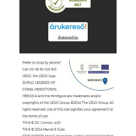
Árukereső.hu
Prefer to shop by phone?
Call 00-36 80 018 910.
LEGO, the LEGO logo,
DUPLO, LEGENDS OF
CHIMA, MINDSTORMS,
HEROICA and the Minifigure are trademarks and/or
copyrights of the LEGO Group. ©2014 The LEGO Group. All
rights reserved. Use of this site signifies your agreement to
the terms of use.
TM & © DC Comics. (s13)
TM & © 2014 Marvel & Subs.