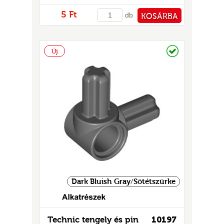
5 Ft
db
KOSÁRBA
PÉNZTÁRHOZ
Raktáron
Új
Dark Bluish Gray/Sötétszürke
Technic tengely és pin
10197