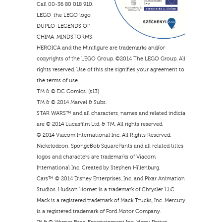
Call 00-36 80 018 910.
LEGO, the LEGO logo,
DUPLO, LEGENDS OF
CHIMA, MINDSTORMS,
HEROICA and the Minifigure are trademarks and/or
copyrights of the LEGO Group. ©2014 The LEGO Group. All
rights reserved. Use of this site signifies your agreement to
the terms of use.
TM & © DC Comics. (s13)
TM & © 2014 Marvel & Subs.
STAR WARS™ and all characters, names and related indicia
are © 2014 Lucasfilm Ltd. & TM. All rights reserved.
© 2014 Viacom International Inc. All Rights Reserved.
Nickelodeon, SpongeBob SquarePants and all related titles,
logos and characters are trademarks of Viacom
International Inc. Created by Stephen Hillenburg.
Cars™ © 2014 Disney Enterprises, Inc. and Pixar Animation
Studios. Hudson Hornet is a trademark of Chrysler LLC.
Mack is a registered trademark of Mack Trucks, Inc. Mercury
is a registered trademark of Ford Motor Company.