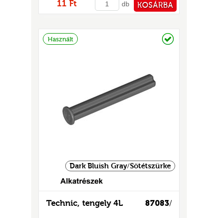
11 Ft
GOK
db
KOSÁRBA
2)
PÉNZTÁRHOZ
S
Raktáron
Használt
GOK
Dark Bluish Gray/Sötétszürke
Technic, tengely 4L
87083
/