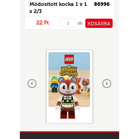
Módosított kocka 1 x 1
86996
x 2/3
22 Ft
db
KOSÁRBA
PÉNZTÁRHOZ
Előző
következő