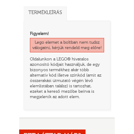
TERMÉKLEÍRÁS
Figyelem!
Lego elemet a boltban nem tudsz
válogatni, kérjük rendeld meg előre!
Oldalunkon a LEGO® hivatalos
azonosító kódjait használjuk, de egy
bizonyos termékhez akár több
alternatív kód illetve színkód (amit az
TATÓ
összerakási útmutató végén lévő
elemlistában találsz) is tartozhat,
ezeket a kereső mezőbe beírva is
megjelenik az adott elem.
HOG