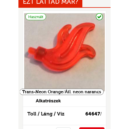
EZT LÁTTAD MÁR?
Raktáron
Használt
UR
Trans-Neon Orange/Átl. neon narancs
Toll / Láng / Víz
64647
/