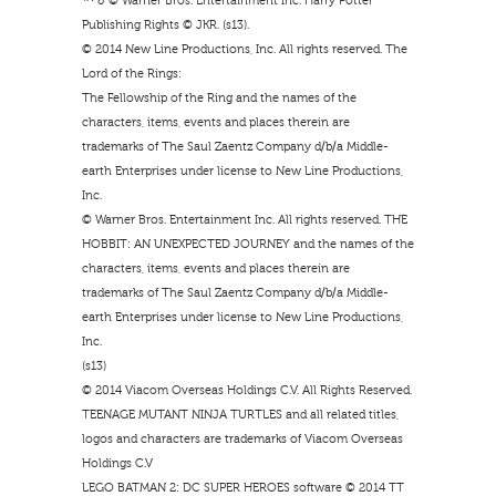
™ & © Warner Bros. Entertainment Inc. Harry Potter
Publishing Rights © JKR. (s13).
© 2014 New Line Productions, Inc. All rights reserved. The
Lord of the Rings:
The Fellowship of the Ring and the names of the
characters, items, events and places therein are
trademarks of The Saul Zaentz Company d/b/a Middle-
earth Enterprises under license to New Line Productions,
Inc.
© Warner Bros. Entertainment Inc. All rights reserved. THE
HOBBIT: AN UNEXPECTED JOURNEY and the names of the
characters, items, events and places therein are
trademarks of The Saul Zaentz Company d/b/a Middle-
earth Enterprises under license to New Line Productions,
Inc.
(s13)
© 2014 Viacom Overseas Holdings C.V. All Rights Reserved.
TEENAGE MUTANT NINJA TURTLES and all related titles,
logos and characters are trademarks of Viacom Overseas
Holdings C.V
LEGO BATMAN 2: DC SUPER HEROES software © 2014 TT