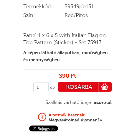
Termékkód:
59349pb131
Szín:
Red/Piros
E
Panel 1 x 6 x 5 with Italian Flag on
Top Pattern (Sticker) - Set 75913
A képen látható állapotban, minőségben
és mennyiségben.
390 Ft
KOSÁRBA
db
PÉNZTÁRHOZ
Szállítás várható ideje:
azonnal
A termék használt.
Megvásárolnád újonnan?»