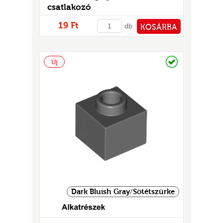
csatlakozó
19 Ft
db
KOSÁRBA
PÉNZTÁRHOZ
Raktáron
Új
Dark Bluish Gray/Sötétszürke