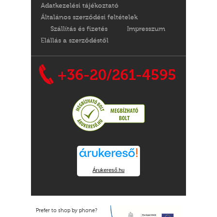
Adatkezelési tájékoztató
Általános szerződési feltételek
Szállítás és fizetés
Impresszum
Elállás a szerződéstől
+36-20/261-4595
Árukereső.hu
Prefer to shop by phone?