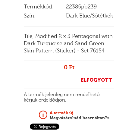
Termékkód:
22385pb239
Szín:
Dark Blue/Sötétkék
E
Tile, Modified 2 x 3 Pentagonal with
Dark Turquoise and Sand Green
Skin Pattern (Sticker) - Set 76154
0 Ft
ELFOGYOTT
A termék jelenleg nem rendelhető,
kérjük érdeklődjön.
A termék új.
Megvásárolnád használtan?»