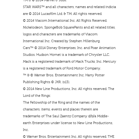
TM & © 2014 Marvel & Subs.
STAR WARS™ and all characters, names and related indicia
are © 2014 Lucasfilm Ltd. & TM. All rights reserved.
© 2014 Viacom International Inc. All Rights Reserved.
Nickelodeon, SpongeBob SquarePants and all related titles,
logos and characters are trademarks of Viacom
International Inc. Created by Stephen Hillenburg.
Cars™ © 2014 Disney Enterprises, Inc. and Pixar Animation
Studios. Hudson Hornet is a trademark of Chrysler LLC.
Mack is a registered trademark of Mack Trucks, Inc. Mercury
is a registered trademark of Ford Motor Company.
™ & © Warner Bros. Entertainment Inc. Harry Potter
Publishing Rights © JKR. (s13).
© 2014 New Line Productions, Inc. All rights reserved. The
Lord of the Rings:
The Fellowship of the Ring and the names of the
characters, items, events and places therein are
trademarks of The Saul Zaentz Company d/b/a Middle-
earth Enterprises under license to New Line Productions,
Inc.
© Warner Bros. Entertainment Inc. All rights reserved. THE