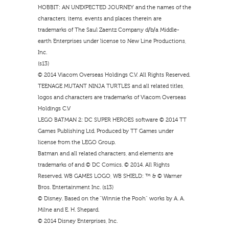
HOBBIT: AN UNEXPECTED JOURNEY and the names of the
characters, items, events and places therein are
trademarks of The Saul Zaentz Company d/b/a Middle-
earth Enterprises under license to New Line Productions,
Inc.
(s13)
© 2014 Viacom Overseas Holdings C.V. All Rights Reserved.
TEENAGE MUTANT NINJA TURTLES and all related titles,
logos and characters are trademarks of Viacom Overseas
Holdings C.V
LEGO BATMAN 2: DC SUPER HEROES software © 2014 TT
Games Publishing Ltd. Produced by TT Games under
license from the LEGO Group.
Batman and all related characters, and elements are
trademarks of and © DC Comics. © 2014. All Rights
Reserved. WB GAMES LOGO, WB SHIELD: ™ & © Warner
Bros. Entertainment Inc. (s13)
© Disney. Based on the “Winnie the Pooh” works by A. A.
Milne and E. H. Shepard.
© 2014 Disney Enterprises, Inc.