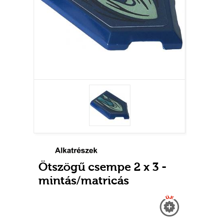
Ötszögű csempe 2 x 3 -
mintás/matricás
Új