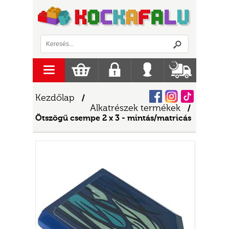
Logó
menu
Kosár
Regisztráció
Belépés
Szállítás
Facebook
Instagram
Tiktok
Kezdőlap
/
Alkatrészek termékek
/
Ötszögű csempe 2 x 3 - mintás/matricás