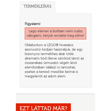
TERMÉKLEÍRÁS
Figyelem!
Lego elemet a boltban nem tudsz
válogatni, kérjük rendeld meg előre!
Oldalunkon a LEGO® hivatalos
azonosító kódjait használjuk, de egy
bizonyos termékhez akár több
alternatív kód illetve színkód (amit az
összerakási útmutató végén lévő
TATÓ
elemlistában találsz) is tartozhat,
ezeket a kereső mezőbe beírva is
megjelenik az adott elem.
HOG
EZT LÁTTAD MÁR?