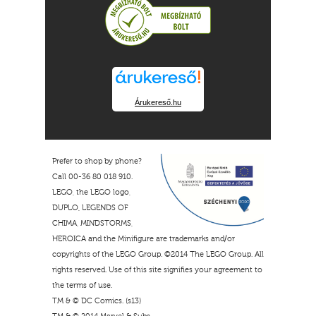
Árukereső.hu
Prefer to shop by phone?
Call 00-36 80 018 910.
LEGO, the LEGO logo,
DUPLO, LEGENDS OF
CHIMA, MINDSTORMS,
HEROICA and the Minifigure are trademarks and/or
copyrights of the LEGO Group. ©2014 The LEGO Group. All
rights reserved. Use of this site signifies your agreement to
the terms of use.
TM & © DC Comics. (s13)