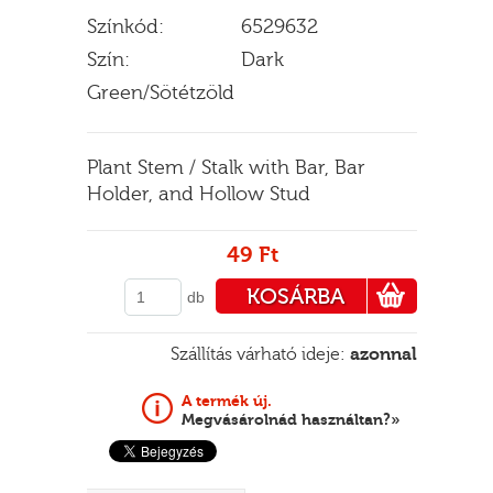
Színkód:
6529632
Szín:
Dark
Green/Sötétzöld
E
Plant Stem / Stalk with Bar, Bar
Holder, and Hollow Stud
49 Ft
KOSÁRBA
db
PÉNZTÁRHOZ
Szállítás várható ideje:
azonnal
A termék új.
Megvásárolnád használtan?»