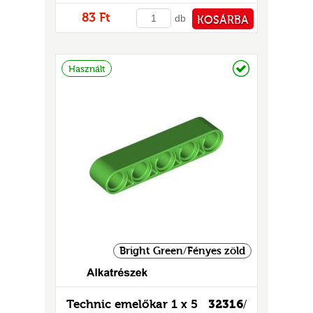
83 Ft
db
KOSÁRBA
PÉNZTÁRHOZ
Raktáron
Használt
Bright Green/Fényes zöld
Technic emelőkar 1 x 5
32316
/