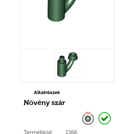
Növény szár
Új
Raktáron
Termékkód:
1566