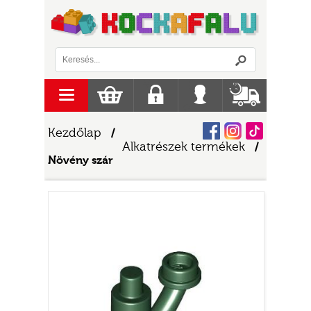
Logó
menu
Kosár
Regisztráció
Belépés
Szállítás
Facebook
Instagram
Tiktok
Kezdőlap
/
Alkatrészek termékek
/
Növény szár