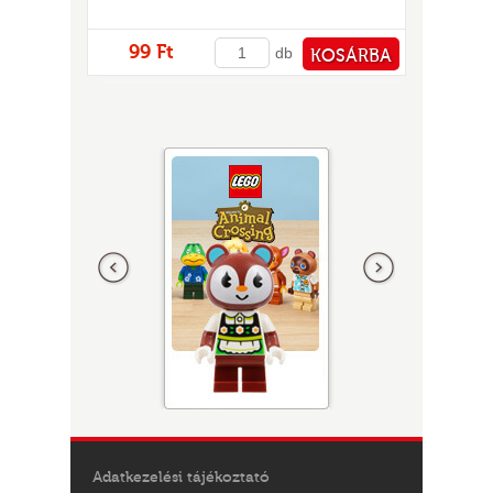
99 Ft
db
KOSÁRBA
PÉNZTÁRHOZ
Előző
következő
Adatkezelési tájékoztató