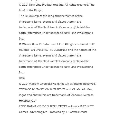
© 2014 New Line Productions, Inc. All rights reserved. The
Lord of the Rings:
The Fellowship of the Ring and the names of the
characters, items, events and places therein are
trademarks of The Saul Zaentz Company d/b/a Middle-
earth Enterprises under license to New Line Productions,
Inc.
© Warner Bros. Entertainment Inc. All rights reserved. THE
HOBBIT: AN UNEXPECTED JOURNEY and the names of the
characters, items, events and places therein are
trademarks of The Saul Zaentz Company d/b/a Middle-
earth Enterprises under license to New Line Productions,
Inc.
(s13)
© 2014 Viacom Overseas Holdings C.V. All Rights Reserved.
TEENAGE MUTANT NINJA TURTLES and all related titles,
logos and characters are trademarks of Viacom Overseas
Holdings C.V
LEGO BATMAN 2: DC SUPER HEROES software © 2014 TT
Games Publishing Ltd. Produced by TT Games under