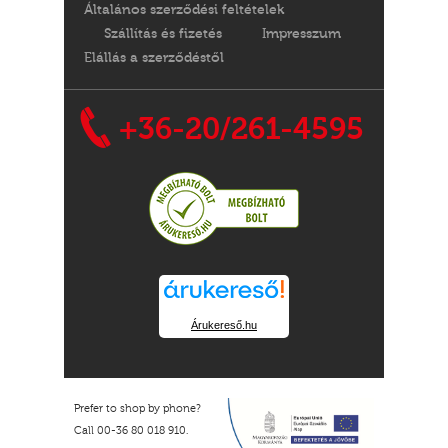
Általános szerződési feltételek
Szállítás és fizetés
Impresszum
Elállás a szerződéstől
+36-20/261-4595
Árukereső.hu
Prefer to shop by phone?
Call 00-36 80 018 910.