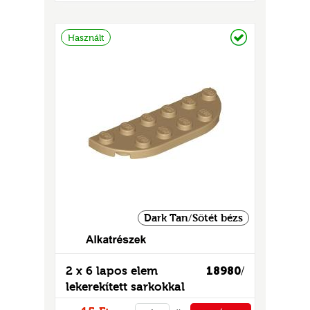
GOK
PÉNZTÁRHOZ
2)
Raktáron
Használt
S
GOK
Dark Tan/Sötét bézs
2 x 6 lapos elem
18980
/
lekerekített sarkokkal