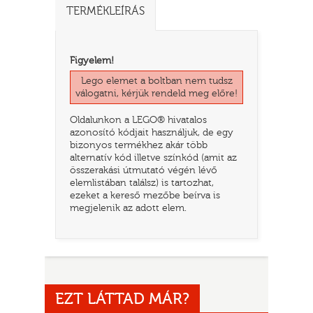
TERMÉKLEÍRÁS
Figyelem!
Lego elemet a boltban nem tudsz
válogatni, kérjük rendeld meg előre!
Oldalunkon a LEGO® hivatalos
azonosító kódjait használjuk, de egy
bizonyos termékhez akár több
alternatív kód illetve színkód (amit az
összerakási útmutató végén lévő
TATÓ
elemlistában találsz) is tartozhat,
ezeket a kereső mezőbe beírva is
megjelenik az adott elem.
EZT LÁTTAD MÁR?
HOG