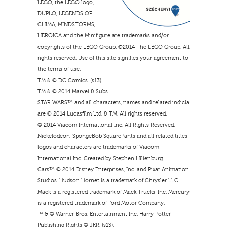
LEGO, the LEGO logo,
DUPLO, LEGENDS OF
CHIMA, MINDSTORMS,
HEROICA and the Minifigure are trademarks and/or
copyrights of the LEGO Group. ©2014 The LEGO Group. All
rights reserved. Use of this site signifies your agreement to
the terms of use.
TM & © DC Comics. (s13)
TM & © 2014 Marvel & Subs.
STAR WARS™ and all characters, names and related indicia
are © 2014 Lucasfilm Ltd. & TM. All rights reserved.
© 2014 Viacom International Inc. All Rights Reserved.
Nickelodeon, SpongeBob SquarePants and all related titles,
logos and characters are trademarks of Viacom
International Inc. Created by Stephen Hillenburg.
Cars™ © 2014 Disney Enterprises, Inc. and Pixar Animation
Studios. Hudson Hornet is a trademark of Chrysler LLC.
Mack is a registered trademark of Mack Trucks, Inc. Mercury
is a registered trademark of Ford Motor Company.
™ & © Warner Bros. Entertainment Inc. Harry Potter
Publishing Rights © JKR. (s13).