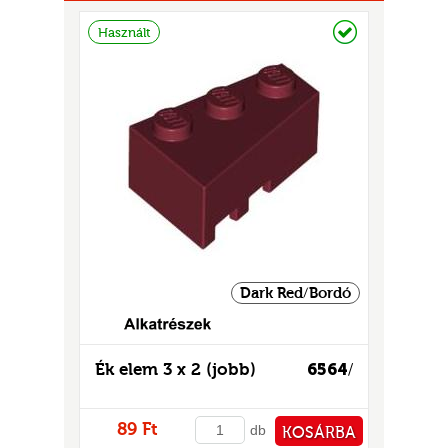
Raktáron
Használt
UR
Dark Red/Bordó
Ék elem 3 x 2 (jobb)
6564
/
89 Ft
db
KOSÁRBA