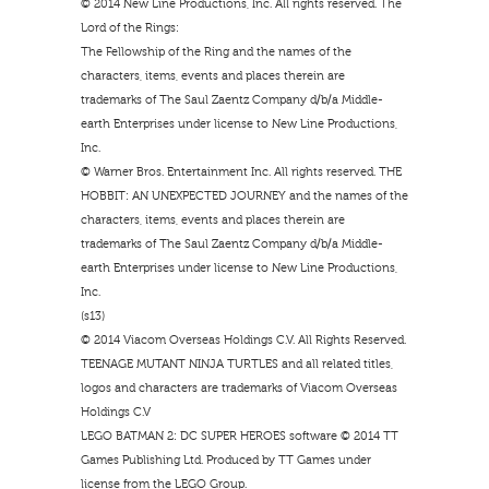
© 2014 New Line Productions, Inc. All rights reserved. The
Lord of the Rings:
The Fellowship of the Ring and the names of the
characters, items, events and places therein are
trademarks of The Saul Zaentz Company d/b/a Middle-
earth Enterprises under license to New Line Productions,
Inc.
© Warner Bros. Entertainment Inc. All rights reserved. THE
HOBBIT: AN UNEXPECTED JOURNEY and the names of the
characters, items, events and places therein are
trademarks of The Saul Zaentz Company d/b/a Middle-
earth Enterprises under license to New Line Productions,
Inc.
(s13)
© 2014 Viacom Overseas Holdings C.V. All Rights Reserved.
TEENAGE MUTANT NINJA TURTLES and all related titles,
logos and characters are trademarks of Viacom Overseas
Holdings C.V
LEGO BATMAN 2: DC SUPER HEROES software © 2014 TT
Games Publishing Ltd. Produced by TT Games under
license from the LEGO Group.