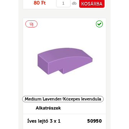
80 Ft
db
KOSÁRBA
PÉNZTÁRHOZ
Raktáron
Új
Medium Lavender/Közepes levendula
Íves lejtő 3 x 1
50950