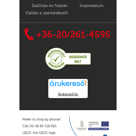
Szállítás és fizetés
Impresszum
Elállás a szerződéstől
+36-20/261-4595
Árukereső.hu
Prefer to shop by phone?
Call 00-36 80 018 910.
LEGO, the LEGO logo,