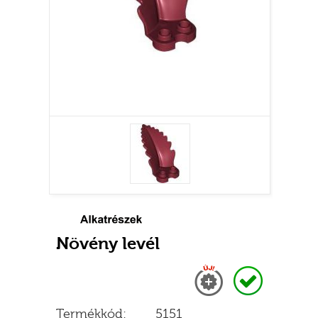
Növény levél
Új
Raktáron
Termékkód:
5151