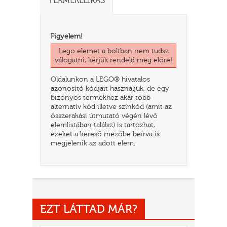
TERMÉKLEÍRÁS
Figyelem!
Lego elemet a boltban nem tudsz
válogatni, kérjük rendeld meg előre!
Oldalunkon a LEGO® hivatalos
azonosító kódjait használjuk, de egy
bizonyos termékhez akár több
alternatív kód illetve színkód (amit az
összerakási útmutató végén lévő
elemlistában találsz) is tartozhat,
TATÓ
ezeket a kereső mezőbe beírva is
megjelenik az adott elem.
EZT LÁTTAD MÁR?
HOG