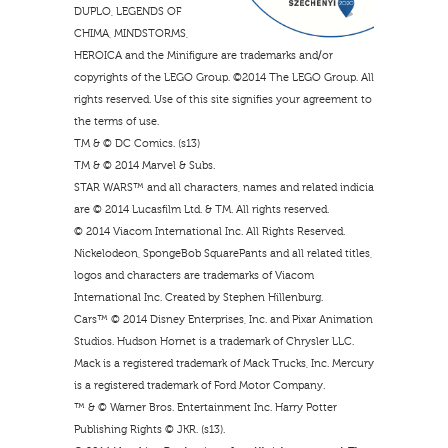
DUPLO, LEGENDS OF
CHIMA, MINDSTORMS,
HEROICA and the Minifigure are trademarks and/or
copyrights of the LEGO Group. ©2014 The LEGO Group. All
rights reserved. Use of this site signifies your agreement to
the terms of use.
TM & © DC Comics. (s13)
TM & © 2014 Marvel & Subs.
STAR WARS™ and all characters, names and related indicia
are © 2014 Lucasfilm Ltd. & TM. All rights reserved.
© 2014 Viacom International Inc. All Rights Reserved.
Nickelodeon, SpongeBob SquarePants and all related titles,
logos and characters are trademarks of Viacom
International Inc. Created by Stephen Hillenburg.
Cars™ © 2014 Disney Enterprises, Inc. and Pixar Animation
Studios. Hudson Hornet is a trademark of Chrysler LLC.
Mack is a registered trademark of Mack Trucks, Inc. Mercury
is a registered trademark of Ford Motor Company.
™ & © Warner Bros. Entertainment Inc. Harry Potter
Publishing Rights © JKR. (s13).