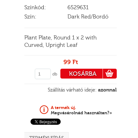
Színkód:
6529631
Szín:
Dark Red/Bordó
E
Plant Plate, Round 1 x 2 with
Curved, Upright Leaf
99 Ft
KOSÁRBA
db
PÉNZTÁRHOZ
Szállítás várható ideje:
azonnal
A termék új.
Megvásárolnád használtan?»