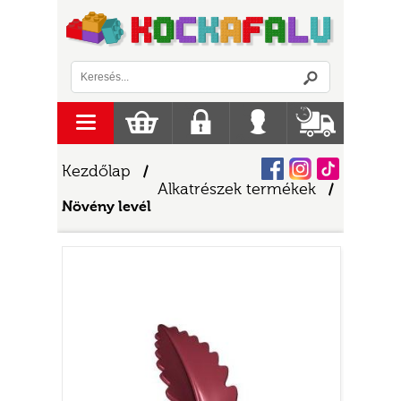
Logó
menu
Kosár
Regisztráció
Belépés
Szállítás
Facebook
Instagram
Tiktok
Kezdőlap
/
Alkatrészek termékek
/
Növény levél