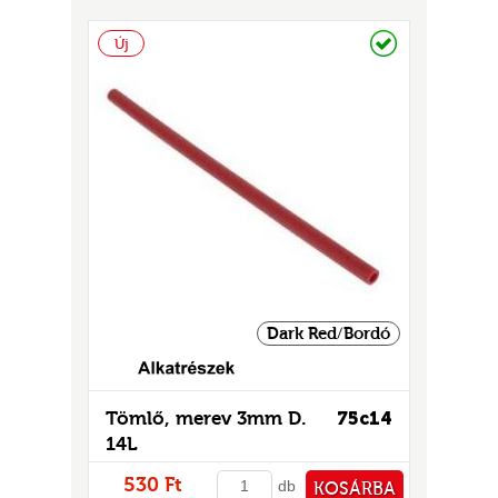
GOK
PÉNZTÁRHOZ
Raktáron
Új
2)
S
GOK
Dark Red/Bordó
Tömlő, merev 3mm D.
75c14
14L
530 Ft
db
KOSÁRBA