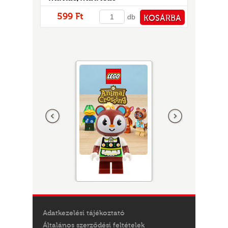
599 Ft
db
KOSÁRBA
PÉNZTÁRHOZ
Előző
következő
Adatkezelési tájékoztató
Általános szerződési feltételek