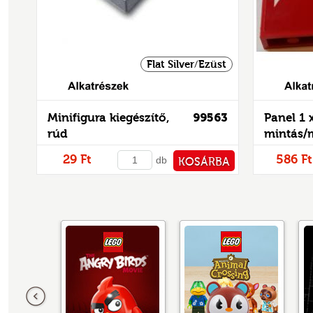
Flat Silver/Ezüst
Alkatrészek
Minifigura kiegészítő,
99563
Panel 1 x
rúd
mintás/
29 Ft
586 Ft
db
KOSÁRBA
PÉNZTÁRHOZ
Előző