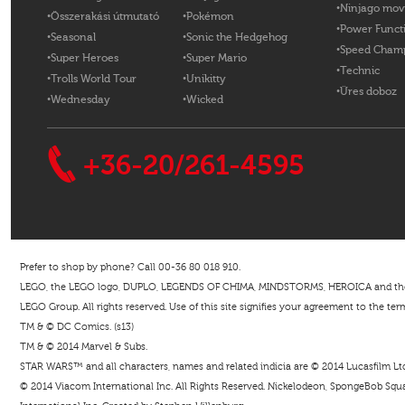
Ninjago mov
Összerakási útmutató
Pokémon
Power Funct
Seasonal
Sonic the Hedgehog
Speed Cham
Super Heroes
Super Mario
Technic
Trolls World Tour
Unikitty
Üres doboz
Wednesday
Wicked
+36-20/261-4595
Prefer to shop by phone? Call 00-36 80 018 910.
LEGO, the LEGO logo, DUPLO, LEGENDS OF CHIMA, MINDSTORMS, HEROICA and the Mi
LEGO Group. All rights reserved. Use of this site signifies your agreement to the ter
TM & © DC Comics. (s13)
TM & © 2014 Marvel & Subs.
STAR WARS™ and all characters, names and related indicia are © 2014 Lucasfilm Ltd. 
© 2014 Viacom International Inc. All Rights Reserved. Nickelodeon, SpongeBob Squar