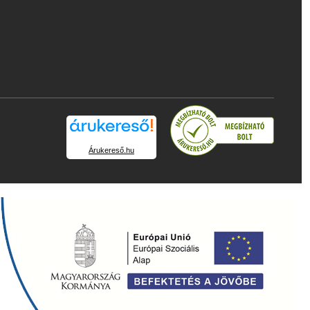
Árukereső.hu