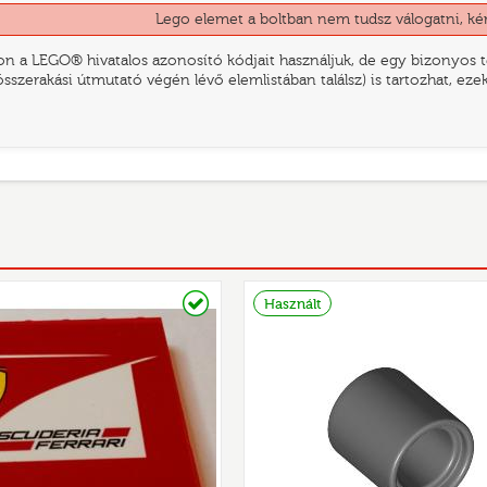
Lego elemet a boltban nem tudsz válogatni, ké
n a LEGO® hivatalos azonosító kódjait használjuk, de egy bizonyos te
összerakási útmutató végén lévő elemlistában találsz) is tartozhat, ez
Raktáron
Használt