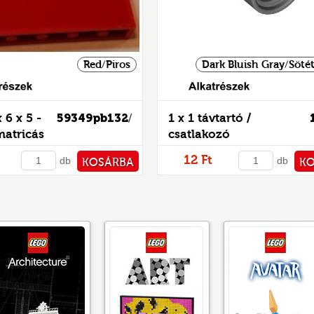
Red/Piros
Dark Bluish Gray/Söté
Alkatrészek
 6 x 5 -
59349pb132
1 x 1 távtartó /
/
matricás
csatlakozó
12 Ft
db
db
KOSÁRBA
K
PÉNZTÁRHOZ
PÉNZ