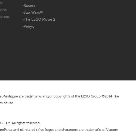
ie
Racers
ions
Star Wars™
pions
The LEGO Movie 2
Vidiyo
nifigure are trademarks and/or copyrights of the LEGO Group. ©2014 The
ms of use.
& TM. All rights reserved.
ePants and all related titles, logos and characters are trademarks of Viacom