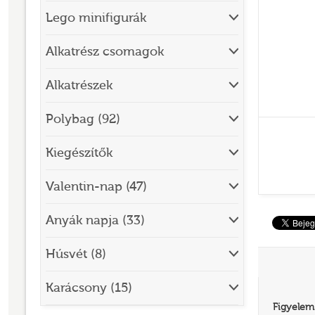
Lego minifigurák
BRICK SKETCHES
BRICKHEADZ
Alkatrész csomagok
CITY
Alkatrészek
CLASSIC
Polybag (92)
CREATOR
Kiegészítők
DESIGNER SET
DISNEY
Valentin-nap (47)
DISNEY PRINCESS
Anyák napja (33)
DOTS
Húsvét (8)
DREAMZZZ
DUPLO®
Karácsony (15)
Figyelem
EDITIONS