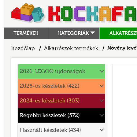
TERMÉKEK
KATEGÓRIÁK
ALKATRÉSZ
ALKATRÉSZEK
Kezdőlap
Alkatrészek termékek
Növény levé
/
/
ANGRY BIRDS
Alkatrészek
ANIMAL CROSSING
2026. LEGO® újdonságok
ARCHITECTURE
2025-ös készletek (422)
ART
2024-es készletek (303)
AVATAR
BATMAN MOVIE
Régebbi készletek (572)
BLUEY
Használt készletek (434)
BOTANICALS