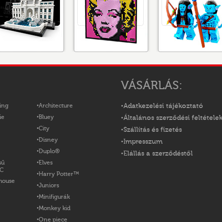
VÁSÁRLÁS:
ing
Architecture
Adatkezelési tájékoztató
ie
Bluey
Általános szerződési feltétele
City
Szállítás és fizetés
Disney
Impresszum
Duplo®
Elállás a szerződéstől
sű
Elves
OC
Harry Potter™
house
Juniors
Minifigurák
Monkey kid
One piece