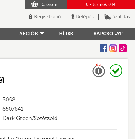
Kosaram
0
- termék
0 Ft
Regisztráció
Belépés
Szállítás
AKCIÓK
HÍREK
KAPCSOLAT
Facebook
Instagram
Tiktok
Új
Raktáron
TÓ
él
5058
6507841
Dark Green/Sötétzöld