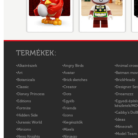
TERMÉKEK:
Alkatrészek
Angry Birds
Animal cross
Art
Avatar
Batman mov
Botanicals
Brick sketches
BrickHeadz
Classic
Creator
Designer Set
Disney Princess
Dots
Dreamzzz
Editions
Egyéb
Egyedi építé
készletek/M
Fortnite
Friends
Gabby's Doll
Hidden Side
Icons
Ideas
Jurassic World
Kiegészítők
Minecraft
Minions
Mixels
Model Team
Nexo Knights
Ninjago