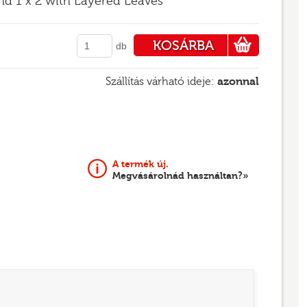
und 1 x 2 with Layered Leaves
KOSÁRBA
db
PÉNZTÁRHOZ
Szállítás várható ideje:
azonnal
A termék új.
Megvásárolnád használtan?»