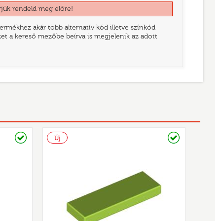
rjük rendeld meg előre!
rmékhez akár több alternatív kód illetve színkód
eket a kereső mezőbe beírva is megjelenik az adott
Raktáron
Raktáron
Új