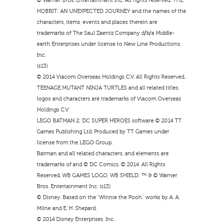
© Warner Bros. Entertainment Inc. All rights reserved. THE
HOBBIT: AN UNEXPECTED JOURNEY and the names of the
characters, items, events and places therein are
trademarks of The Saul Zaentz Company d/b/a Middle-
earth Enterprises under license to New Line Productions,
Inc.
(s13)
© 2014 Viacom Overseas Holdings C.V. All Rights Reserved.
TEENAGE MUTANT NINJA TURTLES and all related titles,
logos and characters are trademarks of Viacom Overseas
Holdings C.V
LEGO BATMAN 2: DC SUPER HEROES software © 2014 TT
Games Publishing Ltd. Produced by TT Games under
license from the LEGO Group.
Batman and all related characters, and elements are
trademarks of and © DC Comics. © 2014. All Rights
Reserved. WB GAMES LOGO, WB SHIELD: ™ & © Warner
Bros. Entertainment Inc. (s13)
© Disney. Based on the “Winnie the Pooh” works by A. A.
Milne and E. H. Shepard.
© 2014 Disney Enterprises, Inc.