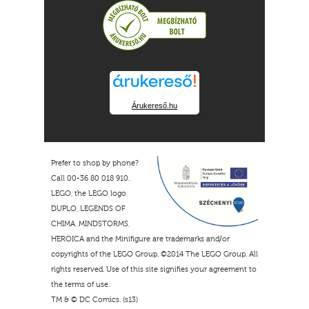
Árukereső.hu
Prefer to shop by phone?
Call 00-36 80 018 910.
LEGO, the LEGO logo,
DUPLO, LEGENDS OF
CHIMA, MINDSTORMS,
HEROICA and the Minifigure are trademarks and/or
copyrights of the LEGO Group. ©2014 The LEGO Group. All
rights reserved. Use of this site signifies your agreement to
the terms of use.
TM & © DC Comics. (s13)