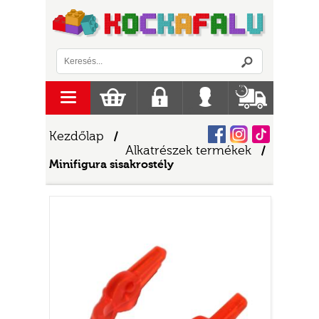
Logó
menu
Kosár
Regisztráció
Belépés
Szállítás
Facebook
Instagram
Tiktok
Kezdőlap
/
Alkatrészek termékek
/
Minifigura sisakrostély