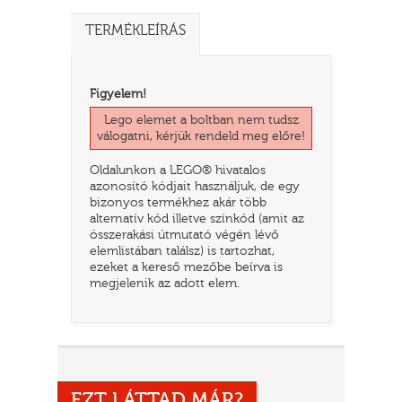
TERMÉKLEÍRÁS
Figyelem!
Lego elemet a boltban nem tudsz
válogatni, kérjük rendeld meg előre!
Oldalunkon a LEGO® hivatalos
azonosító kódjait használjuk, de egy
bizonyos termékhez akár több
alternatív kód illetve színkód (amit az
TATÓ
összerakási útmutató végén lévő
elemlistában találsz) is tartozhat,
ezeket a kereső mezőbe beírva is
megjelenik az adott elem.
HOG
EZT LÁTTAD MÁR?