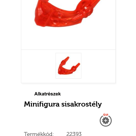
Minifigura sisakrostély
Új
Termékkód:
22393