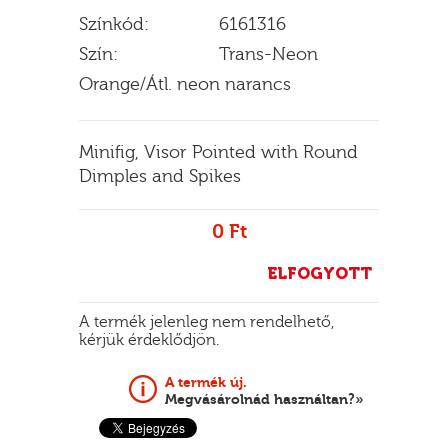
Színkód:
6161316
Szín:
Trans-Neon
Orange/Átl. neon narancs
E
Minifig, Visor Pointed with Round
Dimples and Spikes
0 Ft
ELFOGYOTT
A termék jelenleg nem rendelhető,
kérjük érdeklődjön.
A termék új.
Megvásárolnád használtan?»