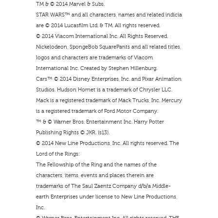
TM & © 2014 Marvel & Subs.
STAR WARS™ and all characters, names and related indicia
are © 2014 Lucasfilm Ltd. & TM. All rights reserved.
© 2014 Viacom International Inc. All Rights Reserved.
Nickelodeon, SpongeBob SquarePants and all related titles,
logos and characters are trademarks of Viacom
International Inc. Created by Stephen Hillenburg.
Cars™ © 2014 Disney Enterprises, Inc. and Pixar Animation
Studios. Hudson Hornet is a trademark of Chrysler LLC.
Mack is a registered trademark of Mack Trucks, Inc. Mercury
is a registered trademark of Ford Motor Company.
™ & © Warner Bros. Entertainment Inc. Harry Potter
Publishing Rights © JKR. (s13).
© 2014 New Line Productions, Inc. All rights reserved. The
Lord of the Rings:
The Fellowship of the Ring and the names of the
characters, items, events and places therein are
trademarks of The Saul Zaentz Company d/b/a Middle-
earth Enterprises under license to New Line Productions,
Inc.