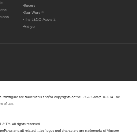
ie
Racers
ions
Star Wars™
pions
The LEGO Movie 2
Vidiyo
nifigure are trademarks and/or copyrights of the LEGO Group. ©2014 The
ms of use.
& TM. All rights reserved.
ePants and all related titles, logos and characters are trademarks of Viacom