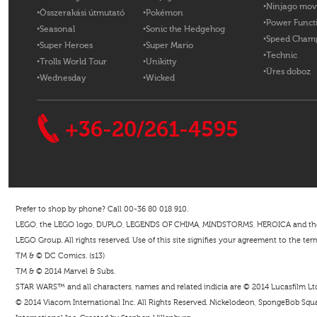
Ninjago mov
Összerakási útmutató
Pokémon
Power Funct
Seasonal
Sonic the Hedgehog
Speed Cham
Super Heroes
Super Mario
Technic
Trolls World Tour
Unikitty
Üres doboz
Wednesday
Wicked
+36-20/261-4595
Prefer to shop by phone? Call 00-36 80 018 910.
LEGO, the LEGO logo, DUPLO, LEGENDS OF CHIMA, MINDSTORMS, HEROICA and the Mi
LEGO Group. All rights reserved. Use of this site signifies your agreement to the ter
TM & © DC Comics. (s13)
TM & © 2014 Marvel & Subs.
STAR WARS™ and all characters, names and related indicia are © 2014 Lucasfilm Ltd. 
© 2014 Viacom International Inc. All Rights Reserved. Nickelodeon, SpongeBob Squar