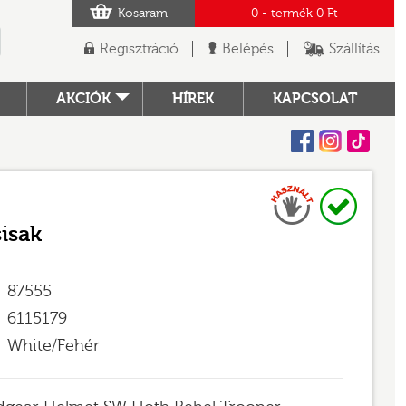
Kosaram
0
- termék
0 Ft
Regisztráció
Belépés
Szállítás
AKCIÓK
HÍREK
KAPCSOLAT
Facebook
Instagram
Tiktok
Használt
Raktáron
TÓ
sisak
87555
6115179
White/Fehér