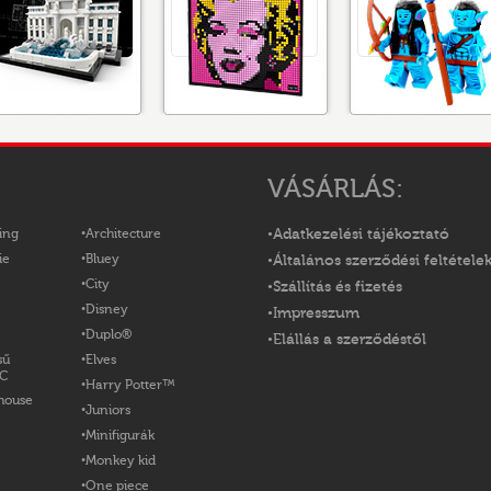
VÁSÁRLÁS:
ing
Architecture
Adatkezelési tájékoztató
ie
Bluey
Általános szerződési feltétele
City
Szállítás és fizetés
Disney
Impresszum
Duplo®
Elállás a szerződéstől
sű
Elves
OC
Harry Potter™
house
Juniors
Minifigurák
Monkey kid
One piece