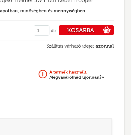
adgear Helmet SW Hoth Rebel Trooper
llapotban, minőségben és mennyiségben.
KOSÁRBA
db
PÉNZTÁRHOZ
Szállítás várható ideje:
azonnal
A termék használt.
Megvásárolnád újonnan?»