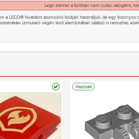
Lego elemet a boltban nem tudsz válogatni, ké
n a LEGO® hivatalos azonosító kódjait használjuk, de egy bizonyos te
összerakási útmutató végén lévő elemlistában találsz) is tartozhat, ez
Raktáron
Használt