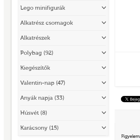
Lego minifigurák
BRICK SKETCHES
BRICKHEADZ
Alkatrész csomagok
CITY
Alkatrészek
CLASSIC
Polybag (92)
CREATOR
Kiegészítők
DESIGNER SET
DISNEY
Valentin-nap (47)
DISNEY PRINCESS
Anyák napja (33)
DOTS
Húsvét (8)
DREAMZZZ
DUPLO®
Karácsony (15)
Figyelem
EDITIONS