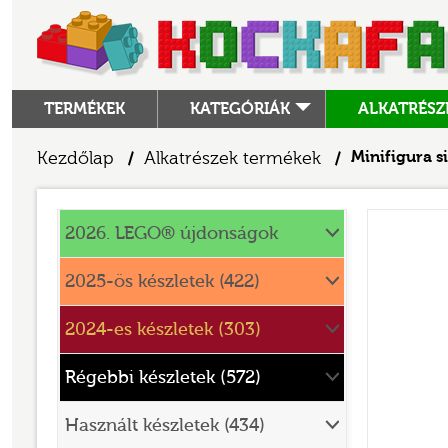
TERMÉKEK
KATEGÓRIÁK
ALKATRÉSZ
ALKATRÉSZEK
Kezdőlap
Alkatrészek termékek
Minifigura s
/
/
ANGRY BIRDS
Alkatrészek
ANIMAL CROSSING
2026. LEGO® újdonságok
ARCHITECTURE
2025-ös készletek (422)
ART
2024-es készletek (303)
AVATAR
BATMAN MOVIE
Régebbi készletek (572)
BLUEY
Használt készletek (434)
BOTANICALS