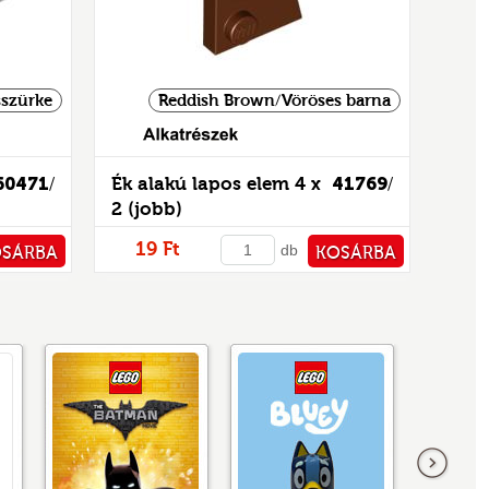
sszürke
Reddish Brown/Vöröses barna
60471
Ék alakú lapos elem 4 x
41769
/
/
2 (jobb)
19 Ft
db
OSÁRBA
KOSÁRBA
TÁRHOZ
PÉNZTÁRHOZ
következő