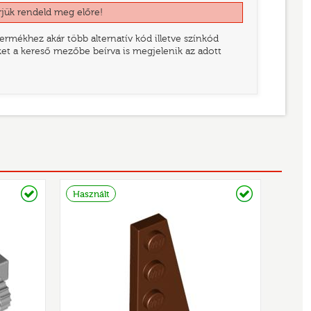
rjük rendeld meg előre!
rmékhez akár több alternatív kód illetve színkód
eket a kereső mezőbe beírva is megjelenik az adott
Raktáron
Raktáron
Használt