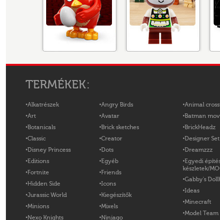
TERMÉKEK:
Alkatrészek
Angry Birds
Animal cross
Art
Avatar
Batman mov
Botanicals
Brick sketches
BrickHeadz
Classic
Creator
Designer Set
Disney Princess
Dots
Dreamzzz
Editions
Egyéb
Egyedi építé
készletek/M
Fortnite
Friends
Gabby's Doll
Hidden Side
Icons
Ideas
Jurassic World
Kiegészítők
Minecraft
Minions
Mixels
Model Team
Nexo Knights
Ninjago