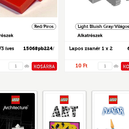
Red/Piros
Light Bluish Gray/Világo
Alkatrészek
/3 íves
15068pb224
Lapos zsanér 1 x 2
/
matricás
10 Ft
db
db
KOSÁRBA
K
PÉNZTÁRHOZ
PÉNZ