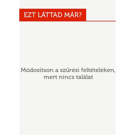
EZT LÁTTAD MÁR?
UR
Módosítson a szűrési feltételeken,
mert nincs találat