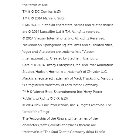
the terms of use.
TM & © DC Comics. (s13)
TM & © 2014 Marvel & Subs.
STAR WARS™ and all characters, names and related indicia
are © 2014 Lucasfilm Ltd. & TM. All rights reserved.
© 2014 Viacom International Inc. All Rights Reserved.
Nickelodeon, SpongeBob SquarePants and all related titles,
logos and characters are trademarks of Viacom
International Inc. Created by Stephen Hillenburg.
Cars™ © 2014 Disney Enterprises, Inc. and Pixar Animation
Studios. Hudson Hornet is a trademark of Chrysler LLC.
Mack is a registered trademark of Mack Trucks, Inc. Mercury
is a registered trademark of Ford Motor Company.
™ & © Warner Bros. Entertainment Inc. Harry Potter
Publishing Rights © JKR. (s13).
© 2014 New Line Productions, Inc. All rights reserved. The
Lord of the Rings:
The Fellowship of the Ring and the names of the
characters, items, events and places therein are
trademarks of The Saul Zaentz Company d/b/a Middle-