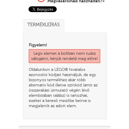
Megvásárolnád használtan?»
TERMÉKLEÍRÁS
Figyelem!
Lego elemet a boltban nem tudsz
válogatni, kérjük rendeld meg előre!
Oldalunkon a LEGO® hivatalos
TATÓ
azonosító kódjait használjuk, de egy
bizonyos termékhez akár több
alternatív kód illetve színkód (amit az
összerakási útmutató végén lévő
elemlistában találsz) is tartozhat,
ezeket a kereső mezőbe beírva is
megjelenik az adott elem.
HOG