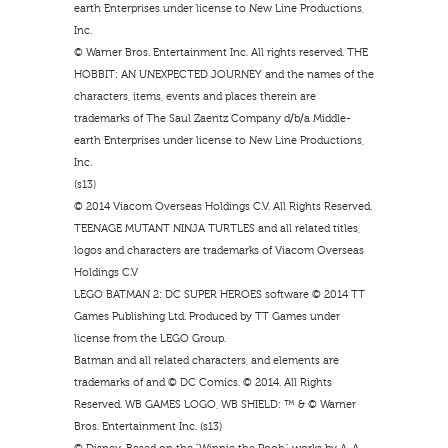
earth Enterprises under license to New Line Productions,
Inc.
© Warner Bros. Entertainment Inc. All rights reserved. THE
HOBBIT: AN UNEXPECTED JOURNEY and the names of the
characters, items, events and places therein are
trademarks of The Saul Zaentz Company d/b/a Middle-
earth Enterprises under license to New Line Productions,
Inc.
(s13)
© 2014 Viacom Overseas Holdings C.V. All Rights Reserved.
TEENAGE MUTANT NINJA TURTLES and all related titles,
logos and characters are trademarks of Viacom Overseas
Holdings C.V
LEGO BATMAN 2: DC SUPER HEROES software © 2014 TT
Games Publishing Ltd. Produced by TT Games under
license from the LEGO Group.
Batman and all related characters, and elements are
trademarks of and © DC Comics. © 2014. All Rights
Reserved. WB GAMES LOGO, WB SHIELD: ™ & © Warner
Bros. Entertainment Inc. (s13)