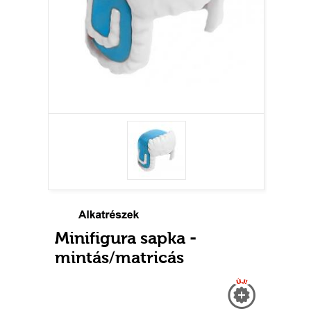
Minifigura sapka -
mintás/matricás
Új