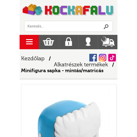
Logó
menu
Kosár
Regisztráció
Belépés
Szállítás
Facebook
Instagram
Tiktok
Kezdőlap
/
Alkatrészek termékek
/
Minifigura sapka - mintás/matricás