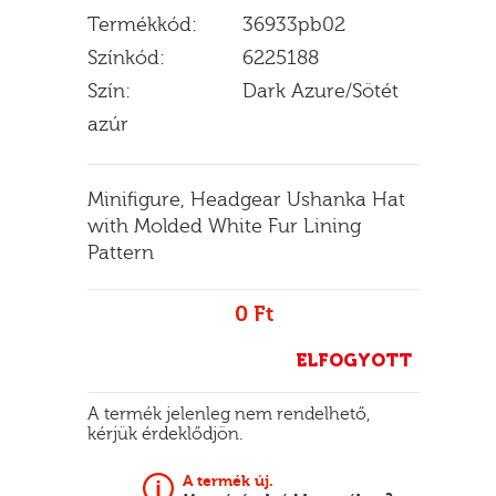
Termékkód:
36933pb02
Színkód:
6225188
Szín:
Dark Azure/Sötét
E
azúr
Minifigure, Headgear Ushanka Hat
with Molded White Fur Lining
Pattern
0 Ft
ELFOGYOTT
A termék jelenleg nem rendelhető,
kérjük érdeklődjön.
A termék új.