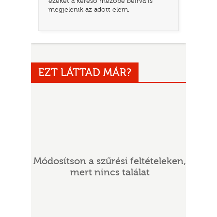
ezeket a kereső mezőbe beírva is
megjelenik az adott elem.
EZT LÁTTAD MÁR?
UR
Módosítson a szűrési feltételeken,
mert nincs találat