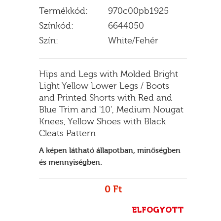
Termékkód:
970c00pb1925
Színkód:
6644050
Szín:
White/Fehér
E
Hips and Legs with Molded Bright
Light Yellow Lower Legs / Boots
and Printed Shorts with Red and
Blue Trim and '10', Medium Nougat
Knees, Yellow Shoes with Black
Cleats Pattern
A képen látható állapotban, minőségben
és mennyiségben.
0 Ft
ELFOGYOTT