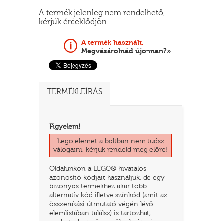
A termék jelenleg nem rendelhető,
kérjük érdeklődjön.
A termék használt.
Megvásárolnád újonnan?»
TERMÉKLEÍRÁS
TATÓ
Figyelem!
Lego elemet a boltban nem tudsz
válogatni, kérjük rendeld meg előre!
Oldalunkon a LEGO® hivatalos
azonosító kódjait használjuk, de egy
bizonyos termékhez akár több
alternatív kód illetve színkód (amit az
összerakási útmutató végén lévő
HOG
elemlistában találsz) is tartozhat,