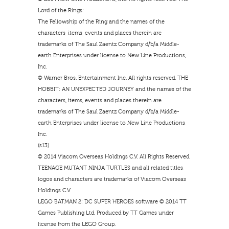
Lord of the Rings:
The Fellowship of the Ring and the names of the
characters, items, events and places therein are
trademarks of The Saul Zaentz Company d/b/a Middle-
earth Enterprises under license to New Line Productions,
Inc.
© Warner Bros. Entertainment Inc. All rights reserved. THE
HOBBIT: AN UNEXPECTED JOURNEY and the names of the
characters, items, events and places therein are
trademarks of The Saul Zaentz Company d/b/a Middle-
earth Enterprises under license to New Line Productions,
Inc.
(s13)
© 2014 Viacom Overseas Holdings C.V. All Rights Reserved.
TEENAGE MUTANT NINJA TURTLES and all related titles,
logos and characters are trademarks of Viacom Overseas
Holdings C.V
LEGO BATMAN 2: DC SUPER HEROES software © 2014 TT
Games Publishing Ltd. Produced by TT Games under
license from the LEGO Group.