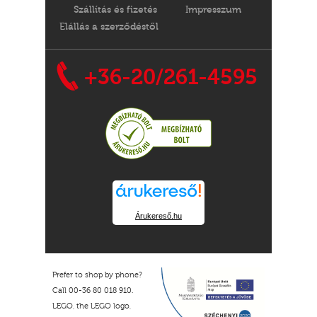
Szállítás és fizetés
Impresszum
Elállás a szerződéstől
+36-20/261-4595
Árukereső.hu
Prefer to shop by phone?
Call 00-36 80 018 910.
LEGO, the LEGO logo,