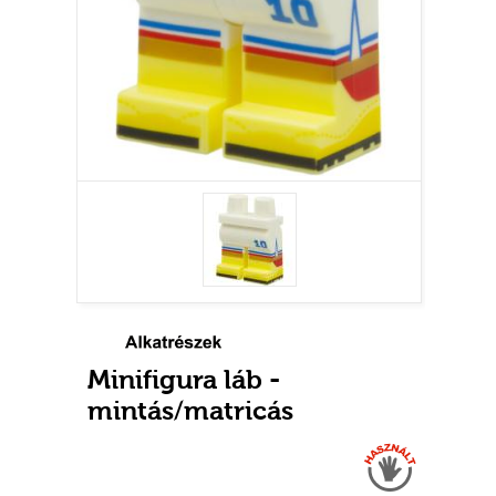
Minifigura láb -
mintás/matricás
Használt