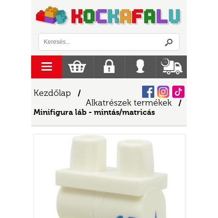
Logó
menu
Kosár
Regisztráció
Belépés
Szállítás
Facebook
Instagram
Tiktok
Kezdőlap
/
Alkatrészek termékek
/
Minifigura láb - mintás/matricás