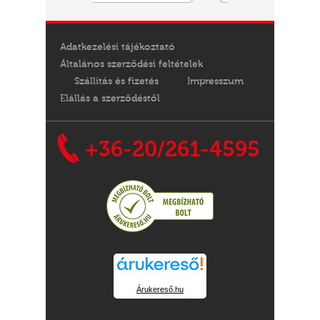
Adatkezelési tájékoztató
Általános szerződési feltételek
Szállítás és fizetés
Impresszum
Elállás a szerződéstől
+36-20/261-4595
Árukereső.hu