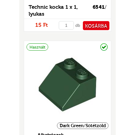
Technic kocka 1 x 1,
6541
/
lyukas
15 Ft
db
KOSÁRBA
PÉNZTÁRHOZ
Raktáron
Használt
Dark Green/Sötétzöld