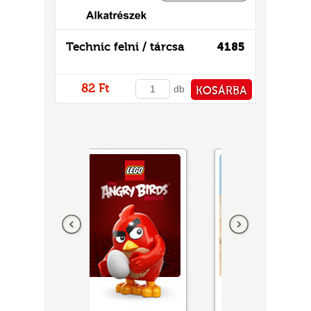
Technic felni / tárcsa
4185
82 Ft
db
KOSÁRBA
PÉNZTÁRHOZ
Előző
következő