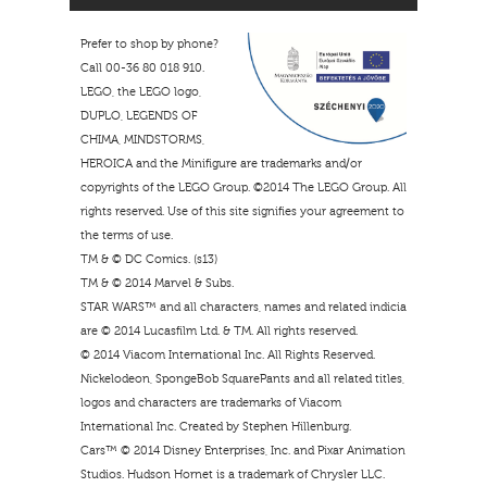
Prefer to shop by phone?
Call 00-36 80 018 910.
LEGO, the LEGO logo,
DUPLO, LEGENDS OF
CHIMA, MINDSTORMS,
HEROICA and the Minifigure are trademarks and/or
copyrights of the LEGO Group. ©2014 The LEGO Group. All
rights reserved. Use of this site signifies your agreement to
the terms of use.
TM & © DC Comics. (s13)
TM & © 2014 Marvel & Subs.
STAR WARS™ and all characters, names and related indicia
are © 2014 Lucasfilm Ltd. & TM. All rights reserved.
© 2014 Viacom International Inc. All Rights Reserved.
Nickelodeon, SpongeBob SquarePants and all related titles,
logos and characters are trademarks of Viacom
International Inc. Created by Stephen Hillenburg.
Cars™ © 2014 Disney Enterprises, Inc. and Pixar Animation
Studios. Hudson Hornet is a trademark of Chrysler LLC.