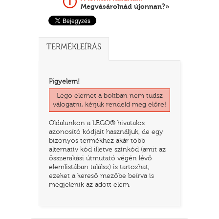
Megvásárolnád újonnan?»
TERMÉKLEÍRÁS
Figyelem!
Lego elemet a boltban nem tudsz
válogatni, kérjük rendeld meg előre!
Oldalunkon a LEGO® hivatalos
TATÓ
azonosító kódjait használjuk, de egy
bizonyos termékhez akár több
alternatív kód illetve színkód (amit az
összerakási útmutató végén lévő
elemlistában találsz) is tartozhat,
ezeket a kereső mezőbe beírva is
megjelenik az adott elem.
HOG