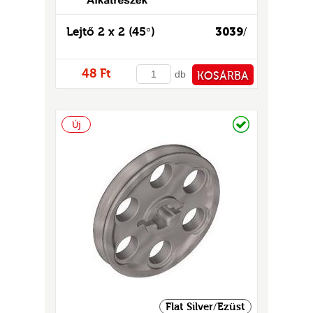
Lejtő 2 x 2 (45°)
3039
/
48 Ft
db
KOSÁRBA
PÉNZTÁRHOZ
Raktáron
Új
Flat Silver/Ezüst