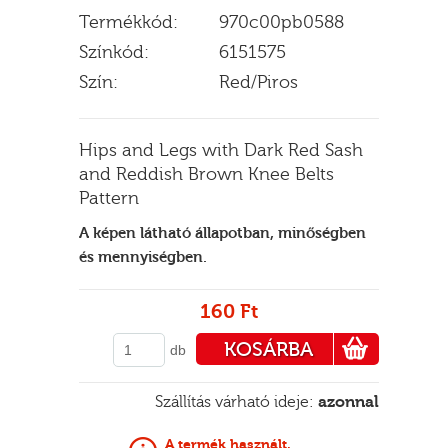
Termékkód:
970c00pb0588
Színkód:
6151575
Szín:
Red/Piros
E
Hips and Legs with Dark Red Sash
and Reddish Brown Knee Belts
Pattern
A képen látható állapotban, minőségben
és mennyiségben.
160 Ft
KOSÁRBA
db
PÉNZTÁRHOZ
Szállítás várható ideje:
azonnal
A termék használt.