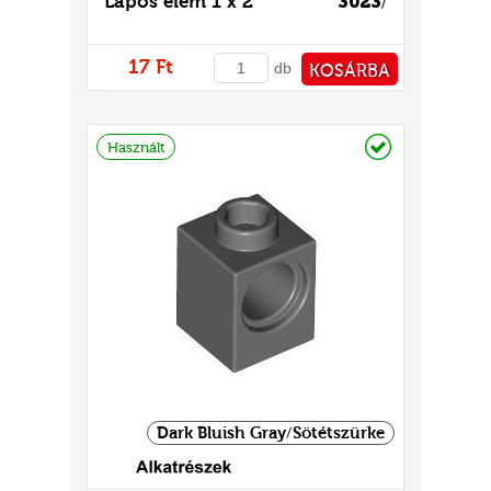
Lapos elem 1 x 2
3023
/
GOK
2)
17 Ft
db
KOSÁRBA
S
PÉNZTÁRHOZ
Raktáron
Használt
GOK
Dark Bluish Gray/Sötétszürke