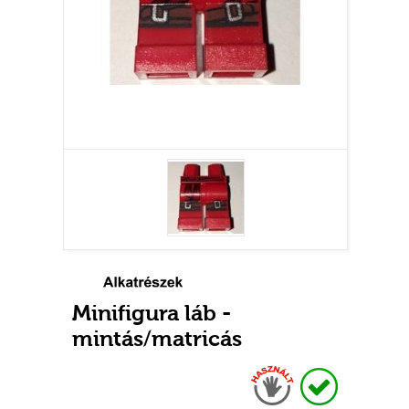
Minifigura láb -
mintás/matricás
Használt
Raktáron