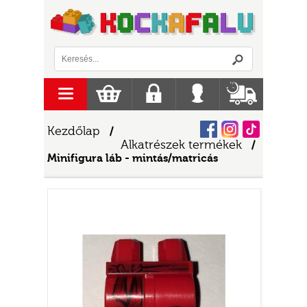
Logó
menu
Kosár
Regisztráció
Belépés
Szállítás
Facebook
Instagram
Tiktok
Kezdőlap
/
Alkatrészek termékek
/
Minifigura láb - mintás/matricás