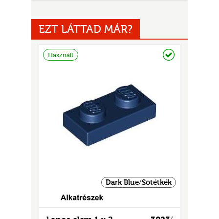
EZT LÁTTAD MÁR?
Raktáron
Használt
UR
Dark Blue/Sötétkék