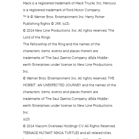
Mack is a registered trademark of Mack Trucks, Inc. Mercury
is a registered trademark of Ford Motor Company.
™ & © Warner Bros. Entertainment Inc. Harry Potter
Publishing Rights © JKR. (s13).
© 2014 New Line Productions, Inc. All rights reserved. The
Lord of the Rings:
The Fellowship of the Ring and the names of the
characters, items, events and places therein are
trademarks of The Saul Zaentz Company d/b/a Middle-
earth Enterprises under license to New Line Productions,
Inc.
© Warner Bros. Entertainment Inc. All rights reserved. THE
HOBBIT: AN UNEXPECTED JOURNEY and the names of the
characters, items, events and places therein are
trademarks of The Saul Zaentz Company d/b/a Middle-
earth Enterprises under license to New Line Productions,
Inc.
(s13)
© 2014 Viacom Overseas Holdings C.V. All Rights Reserved.
TEENAGE MUTANT NINJA TURTLES and all related titles,