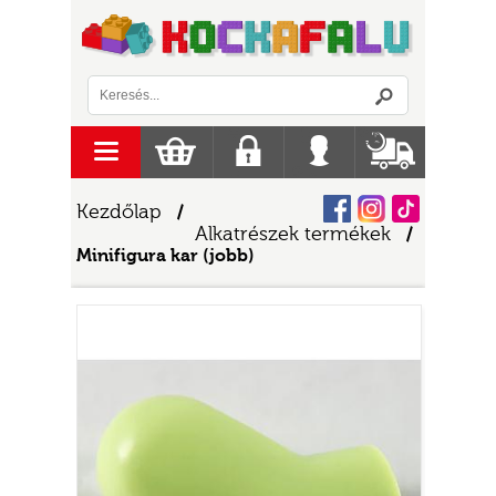
Logó
menu
Kosár
Regisztráció
Belépés
Szállítás
Facebook
Instagram
Tiktok
Kezdőlap
/
Alkatrészek termékek
/
Minifigura kar (jobb)