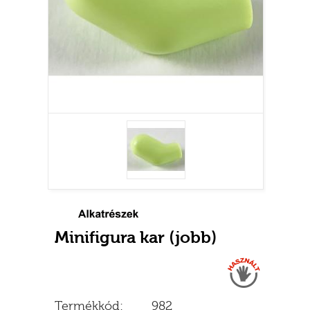
Minifigura kar (jobb)
Használt
Termékkód:
982