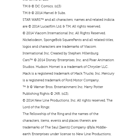
TM & © DC Comics. (s13)
TM & © 2014 Marvel & Subs.
STAR WARS™ and all characters, names and related indicia
are © 2014 Lucasfilm Ltd. & TM. All rights reserved.
© 2014 Viacom International Inc. All Rights Reserved.
Nickelodeon, SpongeBob SquarePants and all related titles,
logos and characters are trademarks of Viacom
International Inc. Created by Stephen Hillenburg.
Cars™ © 2014 Disney Enterprises, Inc. and Pixar Animation
Studios. Hudson Hornet is a trademark of Chrysler LLC.
Mack is a registered trademark of Mack Trucks, Inc. Mercury
is a registered trademark of Ford Motor Company.
™ & © Warner Bros. Entertainment Inc. Harry Potter
Publishing Rights © JKR. (s13).
© 2014 New Line Productions, Inc. All rights reserved. The
Lord of the Rings:
The Fellowship of the Ring and the names of the
characters, items, events and places therein are
trademarks of The Saul Zaentz Company d/b/a Middle-
earth Enterprises under license to New Line Productions,