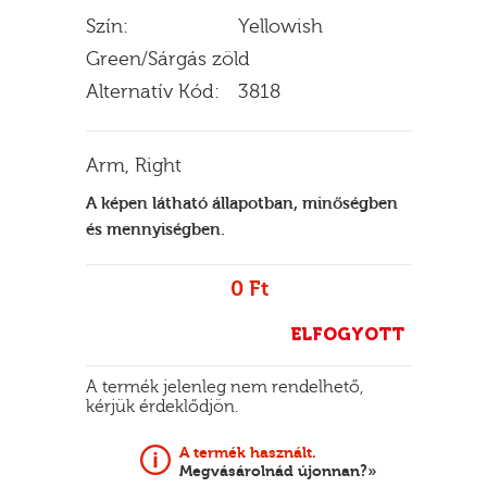
Szín:
Yellowish
Green/Sárgás zöld
Alternatív Kód:
3818
E
Arm, Right
A képen látható állapotban, minőségben
és mennyiségben.
0 Ft
ELFOGYOTT
A termék jelenleg nem rendelhető,
kérjük érdeklődjön.
A termék használt.
Megvásárolnád újonnan?»