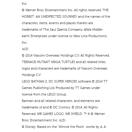
Inc.
© Warner Bros. Entertainment Inc. All rights reserved. THE
HOBBIT: AN UNEXPECTED JOURNEY and the names of the
characters, items, events and places therein are
trademarks of The Saul Zaentz Company d/b/a Middle-
earth Enterprises under license to New Line Productions,
Inc.
(s13)
© 2014 Viacom Overseas Holdings C.V. All Rights Reserved.
TEENAGE MUTANT NINJA TURTLES and all related titles,
logos and characters are trademarks of Viacom Overseas
Holdings C.V
LEGO BATMAN 2: DC SUPER HEROES software © 2014 TT
Games Publishing Ltd. Produced by TT Games under
license from the LEGO Group.
Batman and all related characters, and elements are
trademarks of and © DC Comics. © 2014. All Rights
Reserved. WB GAMES LOGO, WB SHIELD: ™ & © Warner
Bros. Entertainment Inc. (s13)
© Disney. Based on the “Winnie the Pooh” works by A. A.