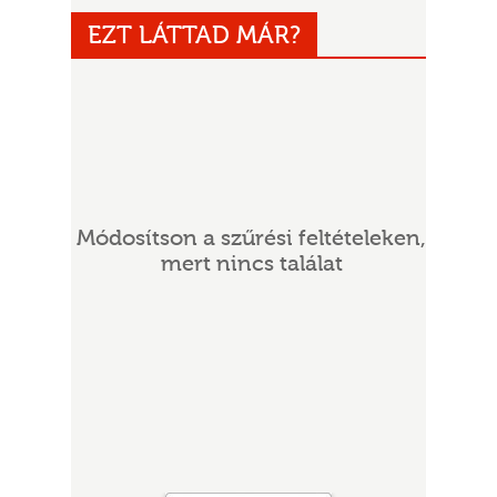
EZT LÁTTAD MÁR?
Módosítson a szűrési feltételeken,
UR
mert nincs találat