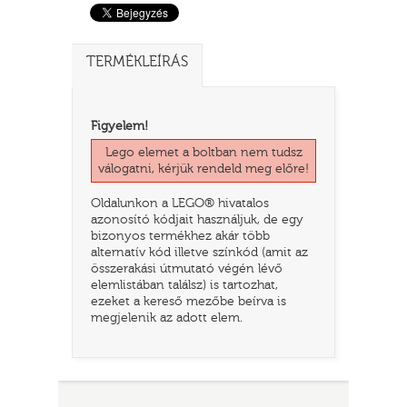
TERMÉKLEÍRÁS
Figyelem!
Lego elemet a boltban nem tudsz
válogatni, kérjük rendeld meg előre!
Oldalunkon a LEGO® hivatalos
azonosító kódjait használjuk, de egy
TATÓ
bizonyos termékhez akár több
alternatív kód illetve színkód (amit az
összerakási útmutató végén lévő
elemlistában találsz) is tartozhat,
ezeket a kereső mezőbe beírva is
megjelenik az adott elem.
HOG