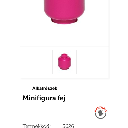
Minifigura fej
Használt
Termékkód:
3626