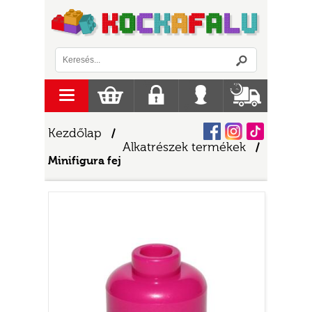
Logó
menu
Kosár
Regisztráció
Belépés
Szállítás
Facebook
Instagram
Tiktok
Kezdőlap
/
Alkatrészek termékek
/
Minifigura fej