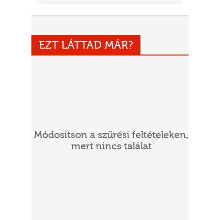
EZT LÁTTAD MÁR?
UR
Módosítson a szűrési feltételeken,
mert nincs találat