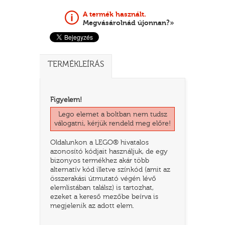
A termék használt.
Megvásárolnád újonnan?»
TERMÉKLEÍRÁS
Figyelem!
Lego elemet a boltban nem tudsz
válogatni, kérjük rendeld meg előre!
TATÓ
Oldalunkon a LEGO® hivatalos
azonosító kódjait használjuk, de egy
bizonyos termékhez akár több
alternatív kód illetve színkód (amit az
összerakási útmutató végén lévő
elemlistában találsz) is tartozhat,
ezeket a kereső mezőbe beírva is
megjelenik az adott elem.
HOG