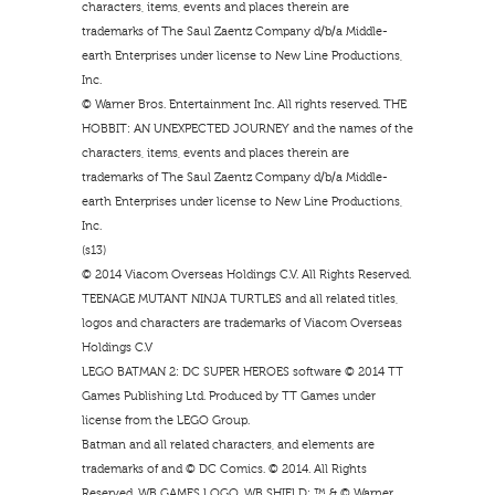
characters, items, events and places therein are
trademarks of The Saul Zaentz Company d/b/a Middle-
earth Enterprises under license to New Line Productions,
Inc.
© Warner Bros. Entertainment Inc. All rights reserved. THE
HOBBIT: AN UNEXPECTED JOURNEY and the names of the
characters, items, events and places therein are
trademarks of The Saul Zaentz Company d/b/a Middle-
earth Enterprises under license to New Line Productions,
Inc.
(s13)
© 2014 Viacom Overseas Holdings C.V. All Rights Reserved.
TEENAGE MUTANT NINJA TURTLES and all related titles,
logos and characters are trademarks of Viacom Overseas
Holdings C.V
LEGO BATMAN 2: DC SUPER HEROES software © 2014 TT
Games Publishing Ltd. Produced by TT Games under
license from the LEGO Group.
Batman and all related characters, and elements are
trademarks of and © DC Comics. © 2014. All Rights
Reserved. WB GAMES LOGO, WB SHIELD: ™ & © Warner