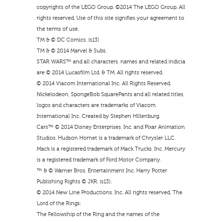
copyrights of the LEGO Group. ©2014 The LEGO Group. All
rights reserved. Use of this site signifies your agreement to
the terms of use.
TM & © DC Comics. (s13)
TM & © 2014 Marvel & Subs.
STAR WARS™ and all characters, names and related indicia
are © 2014 Lucasfilm Ltd. & TM. All rights reserved.
© 2014 Viacom International Inc. All Rights Reserved.
Nickelodeon, SpongeBob SquarePants and all related titles,
logos and characters are trademarks of Viacom
International Inc. Created by Stephen Hillenburg.
Cars™ © 2014 Disney Enterprises, Inc. and Pixar Animation
Studios. Hudson Hornet is a trademark of Chrysler LLC.
Mack is a registered trademark of Mack Trucks, Inc. Mercury
is a registered trademark of Ford Motor Company.
™ & © Warner Bros. Entertainment Inc. Harry Potter
Publishing Rights © JKR. (s13).
© 2014 New Line Productions, Inc. All rights reserved. The
Lord of the Rings:
The Fellowship of the Ring and the names of the