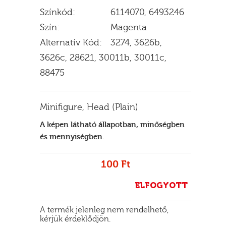
Színkód:
6114070, 6493246
Szín:
Magenta
Alternatív Kód:
3274, 3626b,
E
3626c, 28621, 30011b, 30011c,
88475
Minifigure, Head (Plain)
A képen látható állapotban, minőségben
és mennyiségben.
100 Ft
ELFOGYOTT
A termék jelenleg nem rendelhető,
kérjük érdeklődjön.