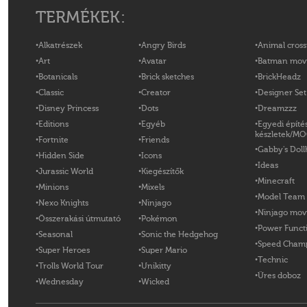
TERMÉKEK:
Alkatrészek
Angry Birds
Animal cross
Art
Avatar
Batman mov
Botanicals
Brick sketches
BrickHeadz
Classic
Creator
Designer Set
Disney Princess
Dots
Dreamzzz
Editions
Egyéb
Egyedi építé
készletek/M
Fortnite
Friends
Gabby's Doll
Hidden Side
Icons
Ideas
Jurassic World
Kiegészítők
Minecraft
Minions
Mixels
Model Team
Nexo Knights
Ninjago
Ninjago mov
Összerakási útmutató
Pokémon
Power Funct
Seasonal
Sonic the Hedgehog
Speed Cham
Super Heroes
Super Mario
Technic
Trolls World Tour
Unikitty
Üres doboz
Wednesday
Wicked