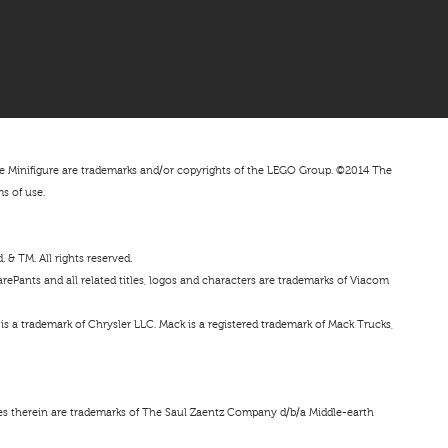
nifigure are trademarks and/or copyrights of the LEGO Group. ©2014 The
ms of use.
& TM. All rights reserved.
ePants and all related titles, logos and characters are trademarks of Viacom
s a trademark of Chrysler LLC. Mack is a registered trademark of Mack Trucks,
ces therein are trademarks of The Saul Zaentz Company d/b/a Middle-earth