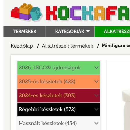
TERMÉKEK
KATEGÓRIÁK
ALKATRÉSZ
ALKATRÉSZEK
Kezdőlap
Alkatrészek termékek
Minifigura c
/
/
ANGRY BIRDS
Alkatrészek
ANIMAL CROSSING
2026. LEGO® újdonságok
ARCHITECTURE
2025-ös készletek (422)
ART
2024-es készletek (303)
AVATAR
BATMAN MOVIE
Régebbi készletek (572)
BLUEY
Használt készletek (434)
BOTANICALS