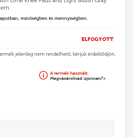
ith Lime Knee Pads and Light Bluish Gray
tern
llapotban, minőségben és mennyiségben.
ELFOGYOTT
termék jelenleg nem rendelhető, kérjük érdeklődjön.
A termék használt.
Megvásárolnád újonnan?»