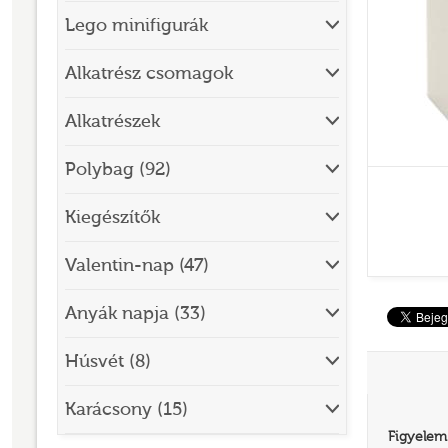
Lego minifigurák
BRICK SKETCHES
BRICKHEADZ
Alkatrész csomagok
CITY
Alkatrészek
CLASSIC
Polybag (92)
CREATOR
Kiegészítők
DESIGNER SET
DISNEY
Valentin-nap (47)
DISNEY PRINCESS
Anyák napja (33)
DOTS
Húsvét (8)
DREAMZZZ
DUPLO®
Karácsony (15)
Figyelem
EDITIONS