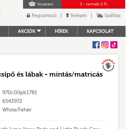
Kosaram
0
- termék
0 Ft
Regisztráció
Belépés
Szállítás
AKCIÓK
HÍREK
KAPCSOLAT
Facebook
Instagram
Tiktok
Használt
TÓ
csípő és lábak - mintás/matricás
970c00pb1781
6543972
White/Fehér