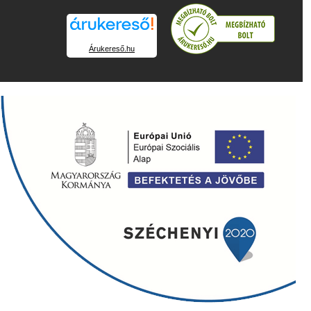
Árukereső.hu