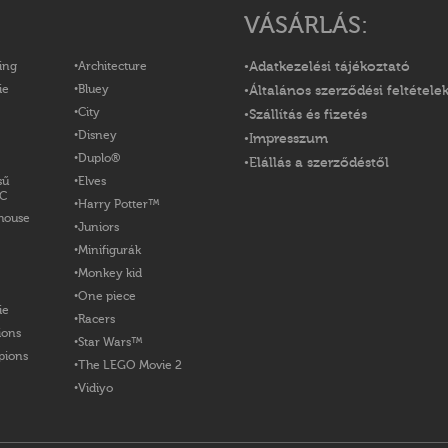
VÁSÁRLÁS:
ing
Architecture
Adatkezelési tájékoztató
ie
Bluey
Általános szerződési feltétele
City
Szállítás és fizetés
Disney
Impresszum
Duplo®
Elállás a szerződéstől
sű
Elves
OC
Harry Potter™
house
Juniors
Minifigurák
Monkey kid
One piece
ie
Racers
ions
Star Wars™
pions
The LEGO Movie 2
Vidiyo