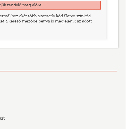
rjük rendeld meg előre!
rmékhez akár több alternatív kód illetve színkód
eket a kereső mezőbe beírva is megjelenik az adott
at