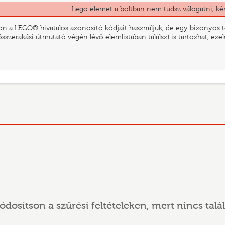
Lego elemet a boltban nem tudsz válogatni, ké
n a LEGO® hivatalos azonosító kódjait használjuk, de egy bizonyos te
összerakási útmutató végén lévő elemlistában találsz) is tartozhat, ez
ódosítson a szűrési feltételeken, mert nincs talál