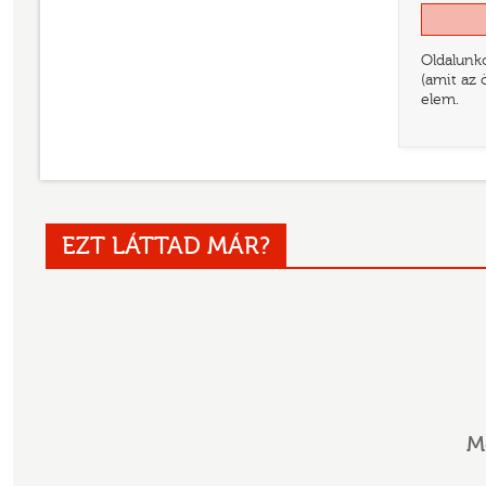
Oldalunko
(amit az 
elem.
EZT LÁTTAD MÁR?
M