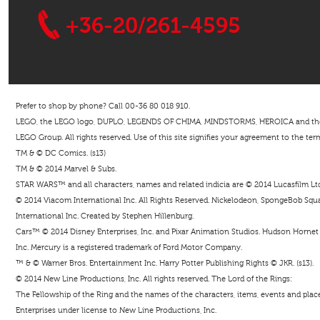
+36-20/261-4595
Prefer to shop by phone? Call 00-36 80 018 910.
LEGO, the LEGO logo, DUPLO, LEGENDS OF CHIMA, MINDSTORMS, HEROICA and the Mi
LEGO Group. All rights reserved. Use of this site signifies your agreement to the ter
TM & © DC Comics. (s13)
TM & © 2014 Marvel & Subs.
STAR WARS™ and all characters, names and related indicia are © 2014 Lucasfilm Ltd. 
© 2014 Viacom International Inc. All Rights Reserved. Nickelodeon, SpongeBob Squar
International Inc. Created by Stephen Hillenburg.
Cars™ © 2014 Disney Enterprises, Inc. and Pixar Animation Studios. Hudson Hornet i
Inc. Mercury is a registered trademark of Ford Motor Company.
™ & © Warner Bros. Entertainment Inc. Harry Potter Publishing Rights © JKR. (s13).
© 2014 New Line Productions, Inc. All rights reserved. The Lord of the Rings:
The Fellowship of the Ring and the names of the characters, items, events and pla
Enterprises under license to New Line Productions, Inc.