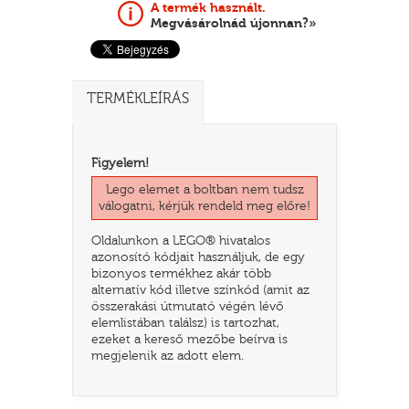
A termék használt.
Megvásárolnád újonnan?»
TERMÉKLEÍRÁS
Figyelem!
Lego elemet a boltban nem tudsz
válogatni, kérjük rendeld meg előre!
TATÓ
Oldalunkon a LEGO® hivatalos
azonosító kódjait használjuk, de egy
bizonyos termékhez akár több
alternatív kód illetve színkód (amit az
összerakási útmutató végén lévő
elemlistában találsz) is tartozhat,
ezeket a kereső mezőbe beírva is
megjelenik az adott elem.
HOG