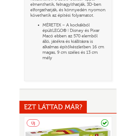
elmenthetik, felnagyíthatják, 3D-ben
elforgathatják, és könnyedén nyomon
követhetik az építési folyamatot.
MÉRETEK – A kockákból
épültLEGO® ǀ Disney és Pixar
Macó ebben az 570 elemből
álló, játékra és kiállításra is
alkalmas építőkészletben 16 cm
magas, 9 cm széles és 13 cm
mély
UR
EZT LÁTTAD MÁR?
Raktáron
Új