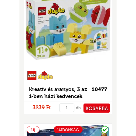
GOK
2)
S
GOK
Kreatív és aranyos, 3 az
10477
1-ben házi kedvencek
3239 Ft
db
KOSÁRBA
PÉNZTÁRHOZ
Raktáron
Új
ÚJDONSÁG