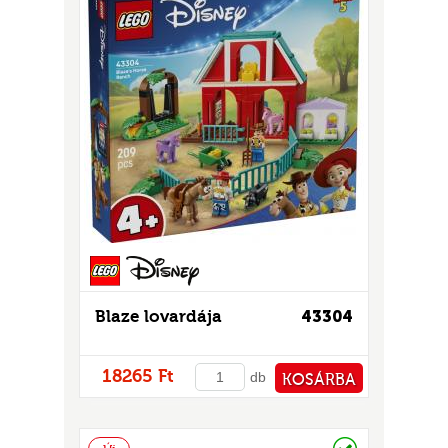
Blaze lovardája
43304
18265 Ft
db
KOSÁRBA
PÉNZTÁRHOZ
Raktáron