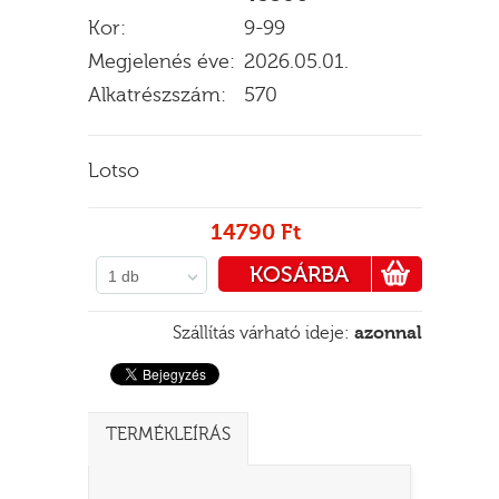
Kor:
9-99
Megjelenés éve:
2026.05.01.
Alkatrészszám:
570
E
Lotso
14790 Ft
KOSÁRBA
1 db
PÉNZTÁRHOZ
Szállítás várható ideje:
azonnal
TERMÉKLEÍRÁS