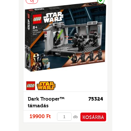
Új
Dark Trooper™
75324
támadás
19900 Ft
db
KOSÁRBA
PÉNZTÁRHOZ