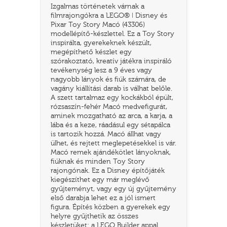
Izgalmas történetek várnak a
filmrajongókra a LEGO® ǀ Disney és
Pixar Toy Story Macó (43306)
modellépítő-készlettel. Ez a Toy Story
inspirálta, gyerekeknek készült,
megépíthető készlet egy
szórakoztató, kreatív játékra inspiráló
tevékenység lesz a 9 éves vagy
nagyobb lányok és fiúk számára, de
vagány kiállítási darab is válhat belőle.
A szett tartalmaz egy kockákból épült,
rózsaszín-fehér Macó medvefigurát,
aminek mozgatható az arca, a karja, a
lába és a keze, ráadásul egy sétapálca
TATÓ
is tartozik hozzá. Macó állhat vagy
ülhet, és rejtett meglepetésekkel is vár.
Macó remek ajándékötlet lányoknak,
fiúknak és minden Toy Story
rajongónak. Ez a Disney építőjáték
kiegészíthet egy már meglévő
gyűjteményt, vagy egy új gyűjtemény
első darabja lehet ez a jól ismert
figura. Építés közben a gyerekek egy
HOG
helyre gyűjthetik az összes
készletüket: a LEGO Builder appal