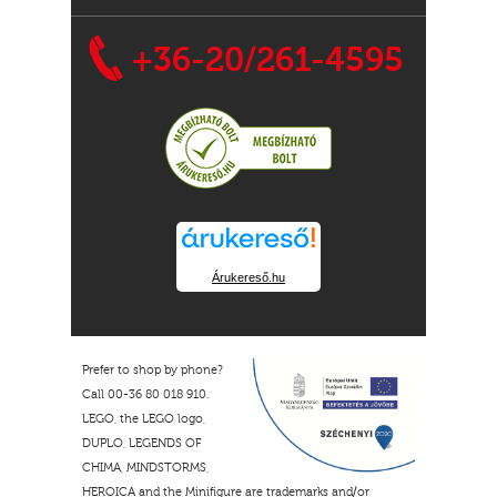
+36-20/261-4595
Árukereső.hu
Prefer to shop by phone?
Call 00-36 80 018 910.
LEGO, the LEGO logo,
DUPLO, LEGENDS OF
CHIMA, MINDSTORMS,
HEROICA and the Minifigure are trademarks and/or