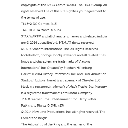
copyrights of the LEGO Group. ©2014 The LEGO Group. All
rights reserved. Use of this site signifies your agreement to
the terms of use.
TM & © DC Comics. (s13)
TM & © 2014 Marvel & Subs.
STAR WARS™ and all characters, names and related indicia
are © 2014 Lucasfilm Ltd. & TM. All rights reserved.
© 2014 Viacom International Inc. All Rights Reserved.
Nickelodeon, SpongeBob SquarePants and all related titles,
logos and characters are trademarks of Viacom
International Inc. Created by Stephen Hillenburg.
Cars™ © 2014 Disney Enterprises, Inc. and Pixar Animation
Studios. Hudson Hornet is a trademark of Chrysler LLC.
Mack is a registered trademark of Mack Trucks, Inc. Mercury
is a registered trademark of Ford Motor Company.
™ & © Warner Bros. Entertainment Inc. Harry Potter
Publishing Rights © JKR. (s13).
© 2014 New Line Productions, Inc. All rights reserved. The
Lord of the Rings:
The Fellowship of the Ring and the names of the