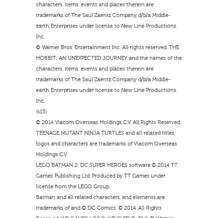
characters, items, events and places therein are
trademarks of The Saul Zaentz Company d/b/a Middle-
earth Enterprises under license to New Line Productions,
Inc.
© Warner Bros. Entertainment Inc. All rights reserved. THE
HOBBIT: AN UNEXPECTED JOURNEY and the names of the
characters, items, events and places therein are
trademarks of The Saul Zaentz Company d/b/a Middle-
earth Enterprises under license to New Line Productions,
Inc.
(s13)
© 2014 Viacom Overseas Holdings C.V. All Rights Reserved.
TEENAGE MUTANT NINJA TURTLES and all related titles,
logos and characters are trademarks of Viacom Overseas
Holdings C.V
LEGO BATMAN 2: DC SUPER HEROES software © 2014 TT
Games Publishing Ltd. Produced by TT Games under
license from the LEGO Group.
Batman and all related characters, and elements are
trademarks of and © DC Comics. © 2014. All Rights