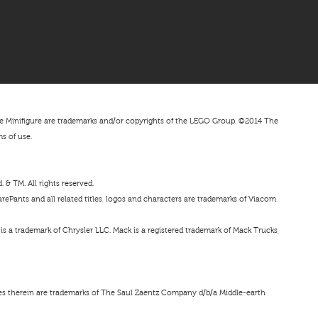
nifigure are trademarks and/or copyrights of the LEGO Group. ©2014 The
ms of use.
& TM. All rights reserved.
ePants and all related titles, logos and characters are trademarks of Viacom
s a trademark of Chrysler LLC. Mack is a registered trademark of Mack Trucks,
ces therein are trademarks of The Saul Zaentz Company d/b/a Middle-earth