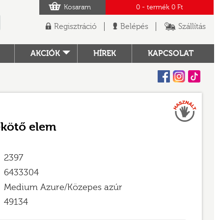
Kosaram
0
- termék
0 Ft
Regisztráció
Belépés
Szállítás
AKCIÓK
HÍREK
KAPCSOLAT
Facebook
Instagram
Tiktok
Használt
TÓ
ekötő elem
2397
6433304
Medium Azure/Közepes azúr
49134