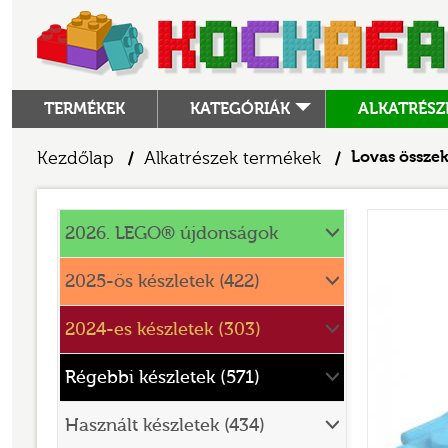
TERMÉKEK
KATEGÓRIÁK
ALKATRÉSZ
ALKATRÉSZEK
Kezdőlap
Alkatrészek termékek
Lovas össze
/
/
ANGRY BIRDS
Alkatrészek
ANIMAL CROSSING
2026. LEGO® újdonságok
ARCHITECTURE
2025-ös készletek (422)
ART
2024-es készletek (303)
AVATAR
BATMAN MOVIE
Régebbi készletek (571)
BLUEY
Használt készletek (434)
BOTANICALS