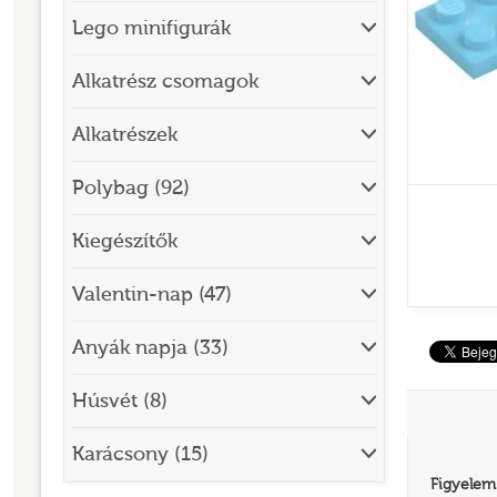
Lego minifigurák
BRICK SKETCHES
BRICKHEADZ
Alkatrész csomagok
CITY
Alkatrészek
CLASSIC
Polybag (92)
CREATOR
Kiegészítők
DESIGNER SET
DISNEY
Valentin-nap (47)
DISNEY PRINCESS
Anyák napja (33)
DOTS
Húsvét (8)
DREAMZZZ
DUPLO®
Karácsony (15)
Figyelem
EDITIONS