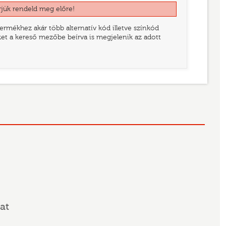
rjük rendeld meg előre!
rmékhez akár több alternatív kód illetve színkód
eket a kereső mezőbe beírva is megjelenik az adott
at