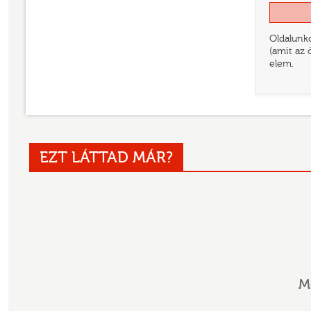
Oldalunko
(amit az 
elem.
EZT LÁTTAD MÁR?
M