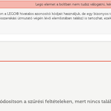
Lego elemet a boltban nem tudsz válogatni, ké
n a LEGO® hivatalos azonosító kódjait használjuk, de egy bizonyos te
összerakási útmutató végén lévő elemlistában találsz) is tartozhat, ez
ódosítson a szűrési feltételeken, mert nincs talál