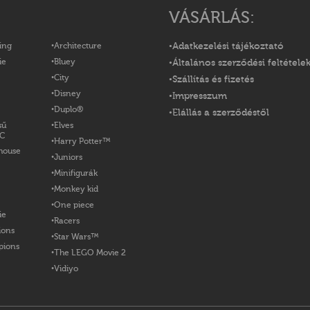
VÁSÁRLÁS:
ing
Architecture
Adatkezelési tájékoztató
ie
Bluey
Általános szerződési feltétele
City
Szállítás és fizetés
Disney
Impresszum
Duplo®
Elállás a szerződéstől
sű
Elves
OC
Harry Potter™
house
Juniors
Minifigurák
Monkey kid
One piece
ie
Racers
ions
Star Wars™
pions
The LEGO Movie 2
Vidiyo