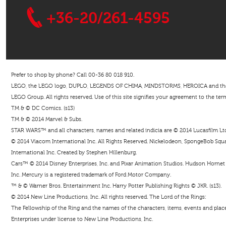
+36-20/261-4595
Prefer to shop by phone? Call 00-36 80 018 910.
LEGO, the LEGO logo, DUPLO, LEGENDS OF CHIMA, MINDSTORMS, HEROICA and the Mi
LEGO Group. All rights reserved. Use of this site signifies your agreement to the ter
TM & © DC Comics. (s13)
TM & © 2014 Marvel & Subs.
STAR WARS™ and all characters, names and related indicia are © 2014 Lucasfilm Ltd. 
© 2014 Viacom International Inc. All Rights Reserved. Nickelodeon, SpongeBob Squar
International Inc. Created by Stephen Hillenburg.
Cars™ © 2014 Disney Enterprises, Inc. and Pixar Animation Studios. Hudson Hornet i
Inc. Mercury is a registered trademark of Ford Motor Company.
™ & © Warner Bros. Entertainment Inc. Harry Potter Publishing Rights © JKR. (s13).
© 2014 New Line Productions, Inc. All rights reserved. The Lord of the Rings:
The Fellowship of the Ring and the names of the characters, items, events and pla
Enterprises under license to New Line Productions, Inc.