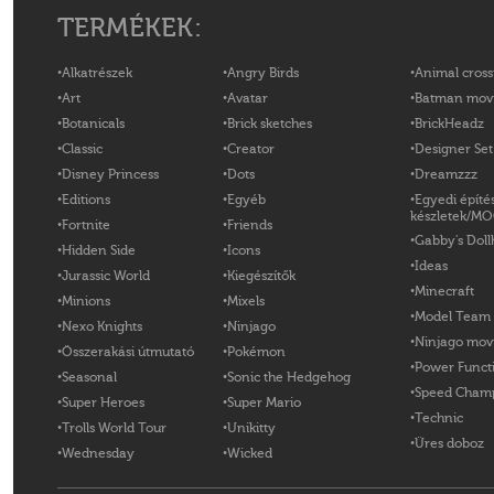
TERMÉKEK:
Alkatrészek
Angry Birds
Animal cross
Art
Avatar
Batman mov
Botanicals
Brick sketches
BrickHeadz
Classic
Creator
Designer Set
Disney Princess
Dots
Dreamzzz
Editions
Egyéb
Egyedi építé
készletek/M
Fortnite
Friends
Gabby's Doll
Hidden Side
Icons
Ideas
Jurassic World
Kiegészítők
Minecraft
Minions
Mixels
Model Team
Nexo Knights
Ninjago
Ninjago mov
Összerakási útmutató
Pokémon
Power Funct
Seasonal
Sonic the Hedgehog
Speed Cham
Super Heroes
Super Mario
Technic
Trolls World Tour
Unikitty
Üres doboz
Wednesday
Wicked