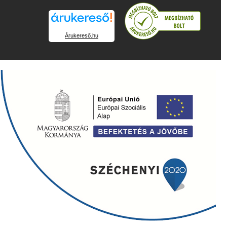
Árukereső.hu