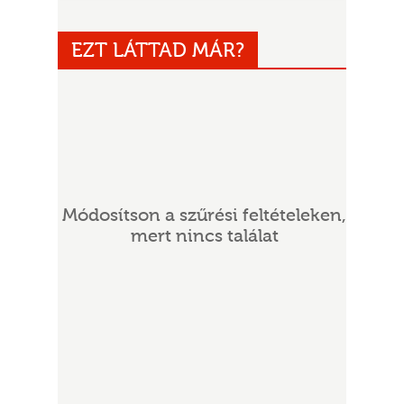
EZT LÁTTAD MÁR?
UR
Módosítson a szűrési feltételeken,
mert nincs találat