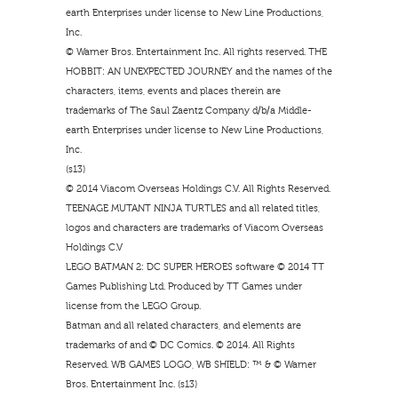
earth Enterprises under license to New Line Productions,
Inc.
© Warner Bros. Entertainment Inc. All rights reserved. THE
HOBBIT: AN UNEXPECTED JOURNEY and the names of the
characters, items, events and places therein are
trademarks of The Saul Zaentz Company d/b/a Middle-
earth Enterprises under license to New Line Productions,
Inc.
(s13)
© 2014 Viacom Overseas Holdings C.V. All Rights Reserved.
TEENAGE MUTANT NINJA TURTLES and all related titles,
logos and characters are trademarks of Viacom Overseas
Holdings C.V
LEGO BATMAN 2: DC SUPER HEROES software © 2014 TT
Games Publishing Ltd. Produced by TT Games under
license from the LEGO Group.
Batman and all related characters, and elements are
trademarks of and © DC Comics. © 2014. All Rights
Reserved. WB GAMES LOGO, WB SHIELD: ™ & © Warner
Bros. Entertainment Inc. (s13)