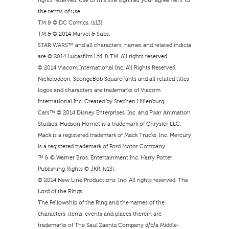
rights reserved. Use of this site signifies your agreement to
the terms of use.
TM & © DC Comics. (s13)
TM & © 2014 Marvel & Subs.
STAR WARS™ and all characters, names and related indicia
are © 2014 Lucasfilm Ltd. & TM. All rights reserved.
© 2014 Viacom International Inc. All Rights Reserved.
Nickelodeon, SpongeBob SquarePants and all related titles,
logos and characters are trademarks of Viacom
International Inc. Created by Stephen Hillenburg.
Cars™ © 2014 Disney Enterprises, Inc. and Pixar Animation
Studios. Hudson Hornet is a trademark of Chrysler LLC.
Mack is a registered trademark of Mack Trucks, Inc. Mercury
is a registered trademark of Ford Motor Company.
™ & © Warner Bros. Entertainment Inc. Harry Potter
Publishing Rights © JKR. (s13).
© 2014 New Line Productions, Inc. All rights reserved. The
Lord of the Rings:
The Fellowship of the Ring and the names of the
characters, items, events and places therein are
trademarks of The Saul Zaentz Company d/b/a Middle-