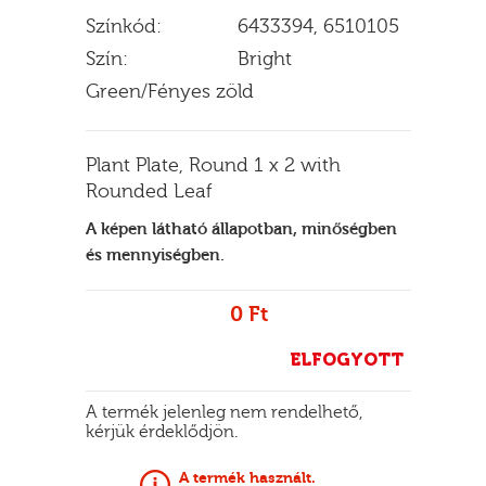
Színkód:
6433394, 6510105
Szín:
Bright
Green/Fényes zöld
E
Plant Plate, Round 1 x 2 with
Rounded Leaf
A képen látható állapotban, minőségben
és mennyiségben.
0 Ft
ELFOGYOTT
A termék jelenleg nem rendelhető,
kérjük érdeklődjön.
A termék használt.