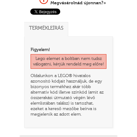
Megvásárolnád újonnan?»
TERMÉKLEÍRÁS
Figyelem!
Lego elemet a boltban nem tudsz
válogatni, kérjük rendeld meg előre!
Oldalunkon a LEGO® hivatalos
TATÓ
azonosító kódjait használjuk, de egy
bizonyos termékhez akár több
alternatív kód illetve színkód (amit az
összerakási útmutató végén lévő
elemlistában találsz) is tartozhat,
ezeket a kereső mezőbe beírva is
megjelenik az adott elem.
HOG