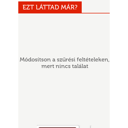
EZT LÁTTAD MÁR?
Módosítson a szűrési feltételeken,
UR
mert nincs találat