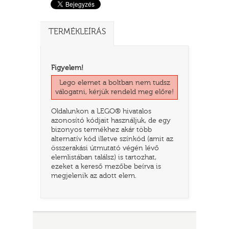
TERMÉKLEÍRÁS
Figyelem!
Lego elemet a boltban nem tudsz
válogatni, kérjük rendeld meg előre!
Oldalunkon a LEGO® hivatalos
azonosító kódjait használjuk, de egy
bizonyos termékhez akár több
TATÓ
alternatív kód illetve színkód (amit az
összerakási útmutató végén lévő
elemlistában találsz) is tartozhat,
ezeket a kereső mezőbe beírva is
megjelenik az adott elem.
HOG