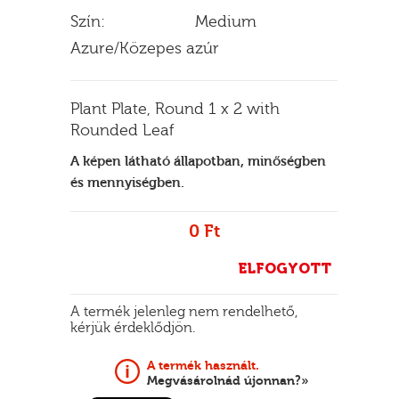
Szín:
Medium
Azure/Közepes azúr
E
Plant Plate, Round 1 x 2 with
Rounded Leaf
A képen látható állapotban, minőségben
és mennyiségben.
0 Ft
ELFOGYOTT
A termék jelenleg nem rendelhető,
kérjük érdeklődjön.
A termék használt.
Megvásárolnád újonnan?»