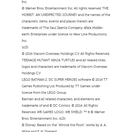
Inc.
© Warner Bros. Entertainment Inc. All rights reserved. THE
HOBBIT: AN UNEXPECTED JOURNEY and the names of the
characters, items, events and places therein are
trademarks of The Saul Zaentz Company d/b/a Middle-
earth Enterprises under license to New Line Productions,
Inc.
(s13)
© 2014 Viacom Overseas Holdings C.V. All Rights Reserved.
TEENAGE MUTANT NINJA TURTLES and all related titles,
logos and characters are trademarks of Viacom Overseas
Holdings C.V
LEGO BATMAN 2: DC SUPER HEROES software © 2014 TT
Games Publishing Ltd. Produced by TT Games under
license from the LEGO Group.
Batman and all related characters, and elements are
trademarks of and © DC Comics. © 2014. All Rights
Reserved. WB GAMES LOGO, WB SHIELD: ™ & © Warner
Bros. Entertainment Inc. (s13)
© Disney. Based on the “Winnie the Pooh” works by A. A.
Milne and E. H. Shepard.