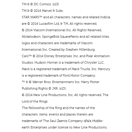
TM & © DC Comics. (s13)
TM & © 2014 Marvel & Subs.
STAR WARS™ and all characters, names and related indicia
are © 2014 Lucasfilm Ltd. & TM. All rights reserved.
© 2014 Viacom International Inc. All Rights Reserved.
Nickelodeon, SpongeBob SquarePants and all related titles,
logos and characters are trademarks of Viacom
International Inc. Created by Stephen Hillenburg.
Cars™ © 2014 Disney Enterprises, Inc. and Pixar Animation
Studios. Hudson Hornet is a trademark of Chrysler LLC.
Mack is a registered trademark of Mack Trucks, Inc. Mercury
is a registered trademark of Ford Motor Company.
™ & © Warner Bros. Entertainment Inc. Harry Potter
Publishing Rights © JKR. (s13).
© 2014 New Line Productions, Inc. All rights reserved. The
Lord of the Rings:
The Fellowship of the Ring and the names of the
characters, items, events and places therein are
trademarks of The Saul Zaentz Company d/b/a Middle-
earth Enterprises under license to New Line Productions,