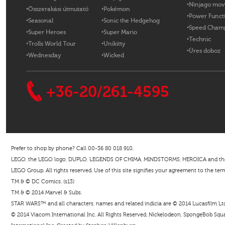
Ninjago mov
Összerakási útmutató
Pokémon
Power Funct
Seasonal
Sonic the Hedgehog
Speed Cham
Super Heroes
Super Mario
Technic
Trolls World Tour
Unikitty
Üres doboz
Wednesday
Wicked
+36-20/261-4595
Prefer to shop by phone? Call 00-36 80 018 910.
LEGO, the LEGO logo, DUPLO, LEGENDS OF CHIMA, MINDSTORMS, HEROICA and the Mi
LEGO Group. All rights reserved. Use of this site signifies your agreement to the ter
TM & © DC Comics. (s13)
TM & © 2014 Marvel & Subs.
STAR WARS™ and all characters, names and related indicia are © 2014 Lucasfilm Ltd. 
© 2014 Viacom International Inc. All Rights Reserved. Nickelodeon, SpongeBob Squar