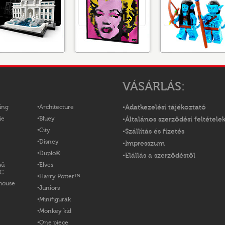
VÁSÁRLÁS:
ing
Architecture
Adatkezelési tájékoztató
ie
Bluey
Általános szerződési feltétele
City
Szállítás és fizetés
Disney
Impresszum
Duplo®
Elállás a szerződéstől
sű
Elves
OC
Harry Potter™
house
Juniors
Minifigurák
Monkey kid
One piece