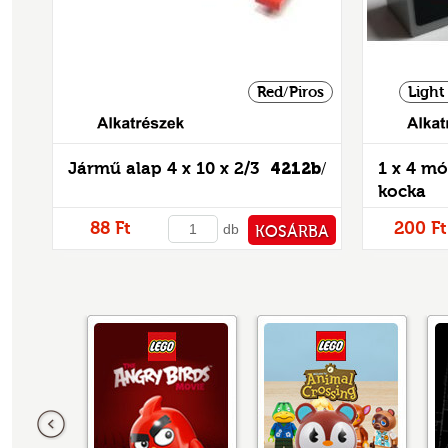
Red/Piros
Light
Alkatrészek
Jármű alap 4 x 10 x 2/3
4212b
1 x 4 mó
/
kocka
88 Ft
200 Ft
db
KOSÁRBA
PÉNZTÁRHOZ
Előző