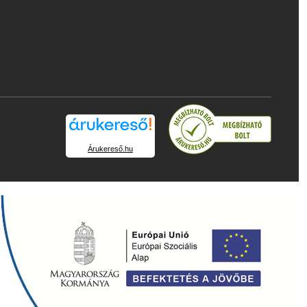
Árukereső.hu