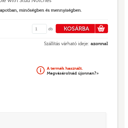
ple with Stud Notches
llapotban, minőségben és mennyiségben.
KOSÁRBA
db
PÉNZTÁRHOZ
Szállítás várható ideje:
azonnal
A termék használt.
Megvásárolnád újonnan?»