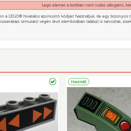
Lego elemet a boltban nem tudsz válogatni, ké
n a LEGO® hivatalos azonosító kódjait használjuk, de egy bizonyos te
összerakási útmutató végén lévő elemlistában találsz) is tartozhat, ez
Raktáron
Használt