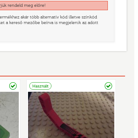
rjük rendeld meg előre!
rmékhez akár több alternatív kód illetve színkód
eket a kereső mezőbe beírva is megjelenik az adott
Raktáron
Raktáron
Használt