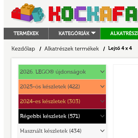
TERMÉKEK
KATEGÓRIÁK
ALKATRÉSZ
ALKATRÉSZEK
Kezdőlap
Alkatrészek termékek
Lejtő 4 x 4
/
/
ANGRY BIRDS
Alkatrészek
ANIMAL CROSSING
2026. LEGO® újdonságok
ARCHITECTURE
2025-ös készletek (422)
ART
2024-es készletek (303)
AVATAR
BATMAN MOVIE
Régebbi készletek (571)
BLUEY
Használt készletek (434)
BOTANICALS