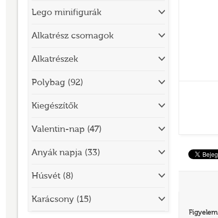
Lego minifigurák
BRICK SKETCHES
BRICKHEADZ
Alkatrész csomagok
CITY
Alkatrészek
CLASSIC
Polybag (92)
CREATOR
Kiegészítők
DESIGNER SET
DISNEY
Valentin-nap (47)
DISNEY PRINCESS
Anyák napja (33)
DOTS
Húsvét (8)
DREAMZZZ
DUPLO®
Karácsony (15)
Figyelem
EDITIONS