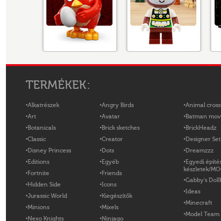
TERMÉKEK:
Alkatrészek
Angry Birds
Animal cross
Art
Avatar
Batman mov
Botanicals
Brick sketches
BrickHeadz
Classic
Creator
Designer Set
Disney Princess
Dots
Dreamzzz
Editions
Egyéb
Egyedi építé
készletek/M
Fortnite
Friends
Gabby's Doll
Hidden Side
Icons
Ideas
Jurassic World
Kiegészítők
Minecraft
Minions
Mixels
Model Team
Nexo Knights
Ninjago