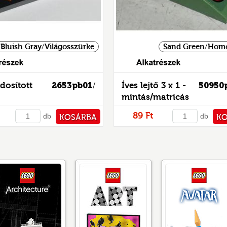
 Bluish Gray/Világosszürke
Sand Green/Homo
Alkatrészek
dosított
2653pb01
Íves lejtő 3 x 1 -
50950
/
mintás/matricás
89 Ft
db
db
KOSÁRBA
K
PÉNZTÁRHOZ
PÉNZ