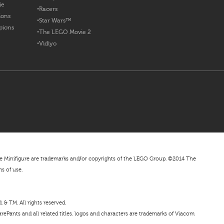
ie
Racers
ions
Star Wars™
pions
The LEGO Movie 2
Vidiyo
nifigure are trademarks and/or copyrights of the LEGO Group. ©2014 The
ms of use.
& TM. All rights reserved.
ePants and all related titles, logos and characters are trademarks of Viacom