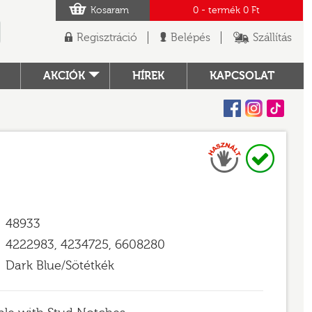
Kosaram
0
- termék
0 Ft
Regisztráció
Belépés
Szállítás
AKCIÓK
HÍREK
KAPCSOLAT
Facebook
Instagram
Tiktok
Használt
Raktáron
TÓ
48933
4222983, 4234725, 6608280
Dark Blue/Sötétkék