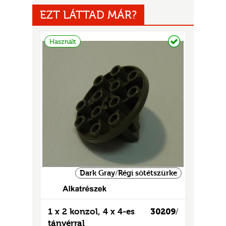
EZT LÁTTAD MÁR?
Raktáron
Használt
UR
Dark Gray/Régi sötétszürke
1 x 2 konzol, 4 x 4-es
30209
/
tányérral