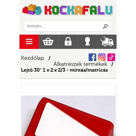
Logó
menu
Kosár
Regisztráció
Belépés
Szállítás
Facebook
Instagram
Tiktok
Kezdőlap
/
Alkatrészek termékek
/
Lejtő 30° 1 x 2 x 2/3 - mintás/matricás