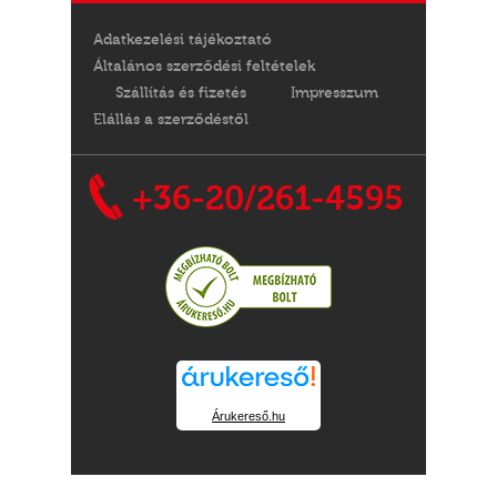
Adatkezelési tájékoztató
Általános szerződési feltételek
Szállítás és fizetés
Impresszum
Elállás a szerződéstől
+36-20/261-4595
Árukereső.hu