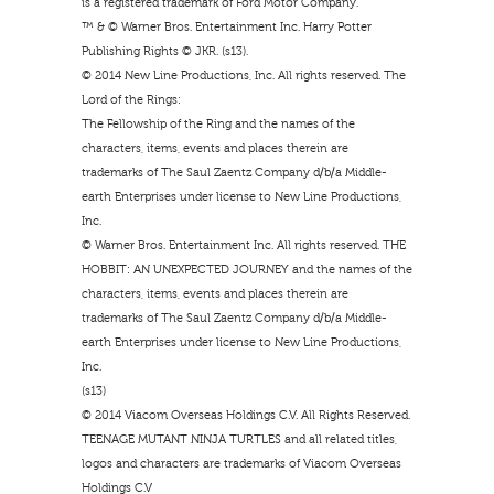
is a registered trademark of Ford Motor Company.
™ & © Warner Bros. Entertainment Inc. Harry Potter
Publishing Rights © JKR. (s13).
© 2014 New Line Productions, Inc. All rights reserved. The
Lord of the Rings:
The Fellowship of the Ring and the names of the
characters, items, events and places therein are
trademarks of The Saul Zaentz Company d/b/a Middle-
earth Enterprises under license to New Line Productions,
Inc.
© Warner Bros. Entertainment Inc. All rights reserved. THE
HOBBIT: AN UNEXPECTED JOURNEY and the names of the
characters, items, events and places therein are
trademarks of The Saul Zaentz Company d/b/a Middle-
earth Enterprises under license to New Line Productions,
Inc.
(s13)
© 2014 Viacom Overseas Holdings C.V. All Rights Reserved.
TEENAGE MUTANT NINJA TURTLES and all related titles,
logos and characters are trademarks of Viacom Overseas
Holdings C.V