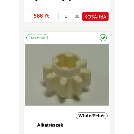
588 Ft
db
KOSÁRBA
PÉNZTÁRHOZ
Raktáron
Használt
White/Fehér