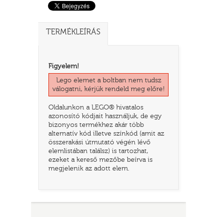
TERMÉKLEÍRÁS
Figyelem!
Lego elemet a boltban nem tudsz
válogatni, kérjük rendeld meg előre!
Oldalunkon a LEGO® hivatalos
azonosító kódjait használjuk, de egy
TATÓ
bizonyos termékhez akár több
alternatív kód illetve színkód (amit az
összerakási útmutató végén lévő
elemlistában találsz) is tartozhat,
ezeket a kereső mezőbe beírva is
megjelenik az adott elem.
HOG