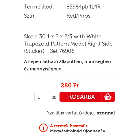
Termékkód:
85984pb414R
Szín:
Red/Piros
E
Slope 30 1 x 2 x 2/3 with White
Trapezoid Pattern Model Right Side
(Sticker) - Set 76906
A képen látható állapotban, minőségben
és mennyiségben.
280 Ft
KOSÁRBA
db
PÉNZTÁRHOZ
Szállítás várható ideje:
azonnal
A termék használt.
Megvásárolnád újonnan?»