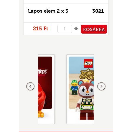
Lapos elem 2 x 3
3021
215 Ft
db
KOSÁRBA
PÉNZTÁRHOZ
Előző
következő