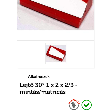
Lejtő 30° 1 x 2 x 2/3 -
mintás/matricás
Használt
Raktáron