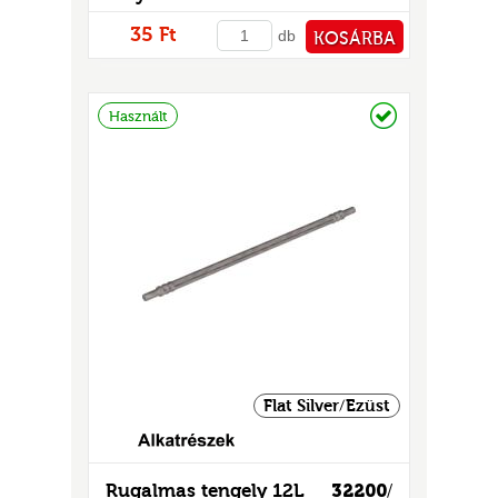
GOK
35 Ft
db
KOSÁRBA
2)
S
PÉNZTÁRHOZ
Raktáron
Használt
GOK
Flat Silver/Ezüst
Rugalmas tengely 12L
32200
/