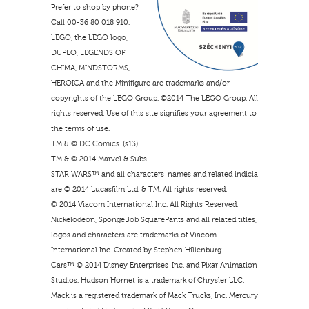
Prefer to shop by phone?
Call 00-36 80 018 910.
LEGO, the LEGO logo,
DUPLO, LEGENDS OF
CHIMA, MINDSTORMS,
HEROICA and the Minifigure are trademarks and/or
copyrights of the LEGO Group. ©2014 The LEGO Group. All
rights reserved. Use of this site signifies your agreement to
the terms of use.
TM & © DC Comics. (s13)
TM & © 2014 Marvel & Subs.
STAR WARS™ and all characters, names and related indicia
are © 2014 Lucasfilm Ltd. & TM. All rights reserved.
© 2014 Viacom International Inc. All Rights Reserved.
Nickelodeon, SpongeBob SquarePants and all related titles,
logos and characters are trademarks of Viacom
International Inc. Created by Stephen Hillenburg.
Cars™ © 2014 Disney Enterprises, Inc. and Pixar Animation
Studios. Hudson Hornet is a trademark of Chrysler LLC.
Mack is a registered trademark of Mack Trucks, Inc. Mercury