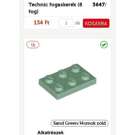
Technic fogaskerék (8
3647
/
fog)
134 Ft
db
KOSÁRBA
PÉNZTÁRHOZ
Raktáron
Új
Sand Green/Homok zöld