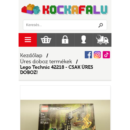
Logó
menu
Kosár
Regisztráció
Belépés
Szállítás
Facebook
Instagram
Tiktok
Kezdőlap
/
Üres doboz termékek
/
Lego Technic 42218 - CSAK ÜRES
DOBOZ!