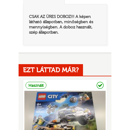
CSAK AZ ÜRES DOBOZ!!! A képen
látható állapotban, minőségben és
mennyiségben. A doboz használt,
szép állapotban.
EZT LÁTTAD MÁR?
TATÓ
Raktáron
Használt
HOG