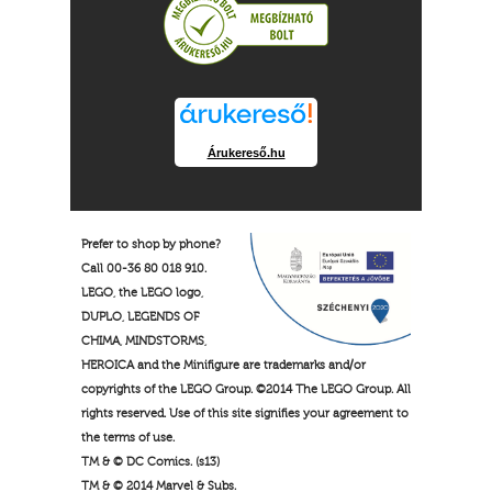
Árukereső.hu
Prefer to shop by phone?
Call 00-36 80 018 910.
LEGO, the LEGO logo,
DUPLO, LEGENDS OF
CHIMA, MINDSTORMS,
HEROICA and the Minifigure are trademarks and/or
copyrights of the LEGO Group. ©2014 The LEGO Group. All
rights reserved. Use of this site signifies your agreement to
the terms of use.
TM & © DC Comics. (s13)
TM & © 2014 Marvel & Subs.