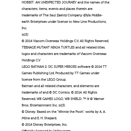
HOBBIT: AN UNEXPECTED JOURNEY and the names of the
characters, items, events and places therein are
trademarks of The Saul Zaentz Company d/b/a Middle-
earth Enterprises under license to New Line Productions,
Inc.
(s13)
© 2014 Viacom Overseas Holdings C.V. All Rights Reserved.
TEENAGE MUTANT NINJA TURTLES and all related titles,
logos and characters are trademarks of Viacom Overseas
Holdings C.V
LEGO BATMAN 2: DC SUPER HEROES software © 2014 TT
Games Publishing Ltd. Produced by TT Games under
license from the LEGO Group.
Batman and all related characters, and elements are
trademarks of and © DC Comics. © 2014. All Rights
Reserved. WB GAMES LOGO, WB SHIELD: ™ & © Warner
Bros. Entertainment Inc. (s13)
© Disney. Based on the “Winnie the Pooh” works by A. A.
Milne and E. H. Shepard.
© 2014 Disney Enterprises, Inc.