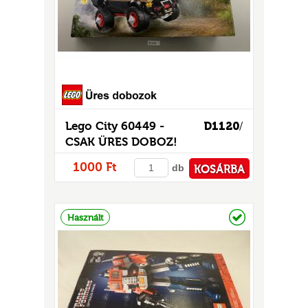
Lego City 60449 -
D1120
/
CSAK ÜRES DOBOZ!
UR
1000 Ft
db
KOSÁRBA
PÉNZTÁRHOZ
Raktáron
Használt