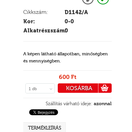
Cikkszám:
D1142/A
Kor:
0-0
E
Alkatrészszám:
0
A képen látható állapotban, minőségben
és mennyiségben.
600 Ft
KOSÁRBA
1 db
PÉNZTÁRHOZ
Szállítás várható ideje:
azonnal
TERMÉKLEÍRÁS