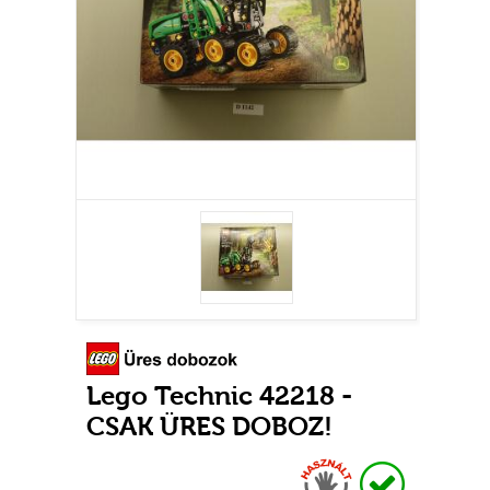
Lego Technic 42218 -
CSAK ÜRES DOBOZ!
Használt
Raktáron