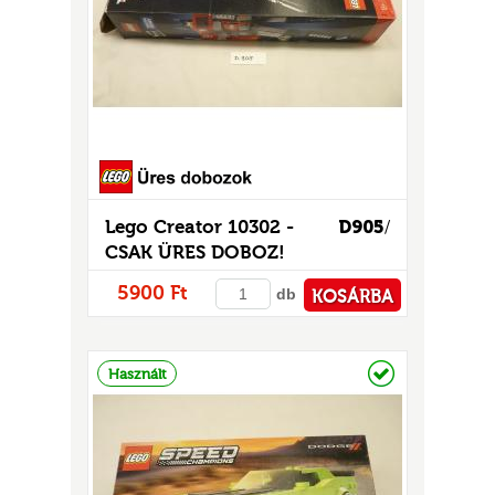
GOK
2)
S
Lego Creator 10302 -
D905
/
CSAK ÜRES DOBOZ!
GOK
5900 Ft
db
KOSÁRBA
PÉNZTÁRHOZ
Raktáron
Használt