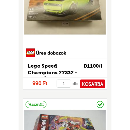
Lego Speed
D1100/I
Champions 77237 -
CSAK ÜRES DOBOZ!
990 Ft
db
KOSÁRBA
PÉNZTÁRHOZ
Raktáron
Használt