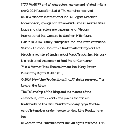
STAR WARS™ and all characters, names and related indicia
are © 2014 Lucasfilm Ltd. & TM. All rights reserved.
© 2014 Viacom International Inc. All Rights Reserved.
Nickelodeon, SpongeBob SquarePants and all related titles,
logos and characters are trademarks of Viacom
International Inc. Created by Stephen Hillenburg.
Cars™ © 2014 Disney Enterprises, Inc. and Pixar Animation
Studios. Hudson Hornet is a trademark of Chrysler LLC.
Mack is a registered trademark of Mack Trucks, Inc. Mercury
is a registered trademark of Ford Motor Company.
™ & © Warner Bros. Entertainment Inc. Harry Potter
Publishing Rights © JKR. (s13).
© 2014 New Line Productions, Inc. All rights reserved. The
Lord of the Rings:
The Fellowship of the Ring and the names of the
characters, items, events and places therein are
trademarks of The Saul Zaentz Company d/b/a Middle-
earth Enterprises under license to New Line Productions,
Inc.
© Warner Bros. Entertainment Inc. All rights reserved. THE