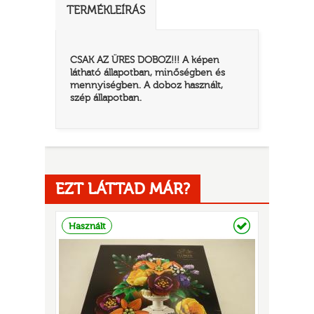
TERMÉKLEÍRÁS
CSAK AZ ÜRES DOBOZ!!! A képen
látható állapotban, minőségben és
mennyiségben. A doboz használt,
szép állapotban.
TATÓ
EZT LÁTTAD MÁR?
Raktáron
Használt
HOG