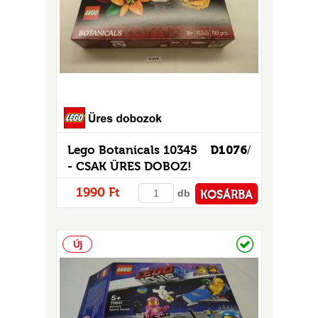
Lego Botanicals 10345
D1076
/
UR
- CSAK ÜRES DOBOZ!
1990 Ft
db
KOSÁRBA
PÉNZTÁRHOZ
Raktáron
Új