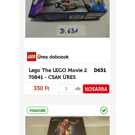
GOK
2)
S
Lego The LEGO Movie 2
D631
70841 - CSAK ÜRES
GOK
DOBOZ!
330 Ft
db
KOSÁRBA
PÉNZTÁRHOZ
Raktáron
Használt