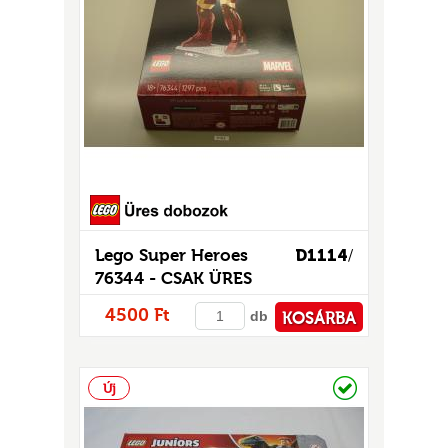
Lego Super Heroes
D1114
/
76344 - CSAK ÜRES
DOBOZ!
4500 Ft
db
KOSÁRBA
PÉNZTÁRHOZ
Raktáron
Új