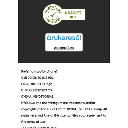
Árukereső.hu
Prefer to shop by phone?
Call 00-36 80 018 910.
LEGO, the LEGO logo,
DUPLO, LEGENDS OF
CHIMA, MINDSTORMS,
HEROICA and the Minifigure are trademarks and/or
copyrights of the LEGO Group. ©2014 The LEGO Group. All
rights reserved. Use of this site signifies your agreement to
the terms of use.