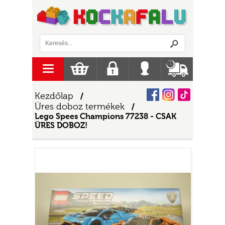
Logó
menu
Kosár
Regisztráció
Belépés
Szállítás
Facebook
Instagram
Tiktok
Kezdőlap
/
Üres doboz termékek
/
Lego Spees Champions 77238 - CSAK
ÜRES DOBOZ!