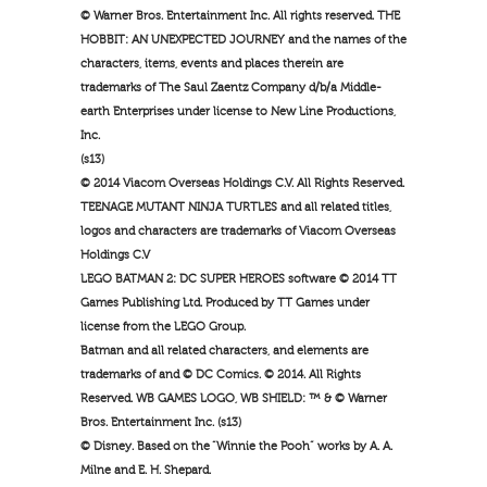
© Warner Bros. Entertainment Inc. All rights reserved. THE
HOBBIT: AN UNEXPECTED JOURNEY and the names of the
characters, items, events and places therein are
trademarks of The Saul Zaentz Company d/b/a Middle-
earth Enterprises under license to New Line Productions,
Inc.
(s13)
© 2014 Viacom Overseas Holdings C.V. All Rights Reserved.
TEENAGE MUTANT NINJA TURTLES and all related titles,
logos and characters are trademarks of Viacom Overseas
Holdings C.V
LEGO BATMAN 2: DC SUPER HEROES software © 2014 TT
Games Publishing Ltd. Produced by TT Games under
license from the LEGO Group.
Batman and all related characters, and elements are
trademarks of and © DC Comics. © 2014. All Rights
Reserved. WB GAMES LOGO, WB SHIELD: ™ & © Warner
Bros. Entertainment Inc. (s13)
© Disney. Based on the “Winnie the Pooh” works by A. A.
Milne and E. H. Shepard.