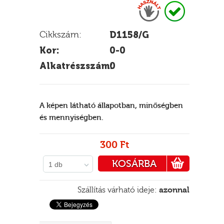
Cikkszám:
D1158/G
E
Kor:
0-0
Alkatrészszám:
0
A képen látható állapotban, minőségben
és mennyiségben.
300 Ft
KOSÁRBA
1 db
PÉNZTÁRHOZ
Szállítás várható ideje:
azonnal