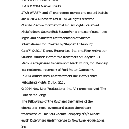
TM & © DC Comics. (s13)
TM & © 2014 Marvel & Subs.
STAR WARS™ and all characters, names and related indicia
are © 2014 Lucasfilm Ltd. & TM. All rights reserved.
© 2014 Viacom International Inc. All Rights Reserved.
Nickelodeon, SpongeBob SquarePants and all related titles,
logos and characters are trademarks of Viacom
International Inc. Created by Stephen Hillenburg.
Cars™ © 2014 Disney Enterprises, Inc. and Pixar Animation
Studios. Hudson Hornet is a trademark of Chrysler LLC.
Mack is a registered trademark of Mack Trucks, Inc. Mercury
is a registered trademark of Ford Motor Company.
™ & © Warner Bros. Entertainment Inc. Harry Potter
Publishing Rights © JKR. (s13).
© 2014 New Line Productions, Inc. All rights reserved. The
Lord of the Rings:
The Fellowship of the Ring and the names of the
characters, items, events and places therein are
trademarks of The Saul Zaentz Company d/b/a Middle-
earth Enterprises under license to New Line Productions,
Inc.