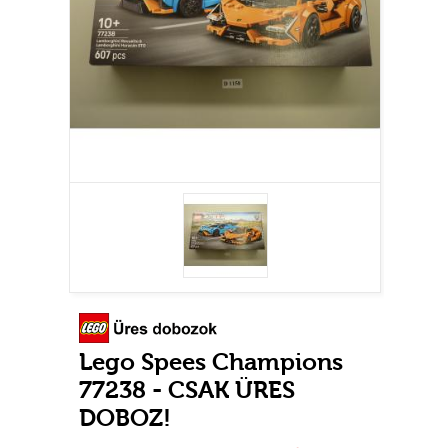
Lego Spees Champions
77238 - CSAK ÜRES
DOBOZ!
Használt
Raktáron