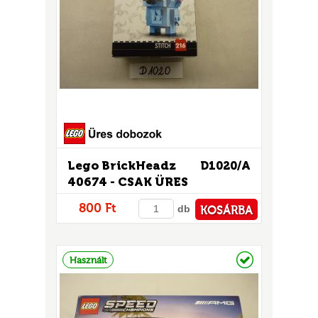
GOK
2)
S
Lego BrickHeadz
D1020/A
40674 - CSAK ÜRES
GOK
DOBOZ!
800 Ft
db
KOSÁRBA
PÉNZTÁRHOZ
Raktáron
Használt