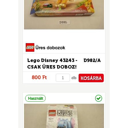
Lego Disney 43243 -
D982/A
UR
CSAK ÜRES DOBOZ!
800 Ft
db
KOSÁRBA
PÉNZTÁRHOZ
Raktáron
Használt