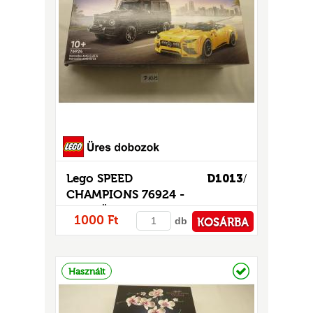
Lego SPEED
D1013
/
CHAMPIONS 76924 -
CSAK ÜRES DOBOZ!
1000 Ft
db
KOSÁRBA
PÉNZTÁRHOZ
Raktáron
Használt