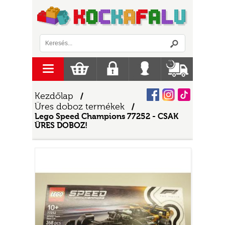
Logó
menu
Kosár
Regisztráció
Belépés
Szállítás
Facebook
Instagram
Tiktok
Kezdőlap
/
Üres doboz termékek
/
Lego Speed Champions 77252 - CSAK
ÜRES DOBOZ!