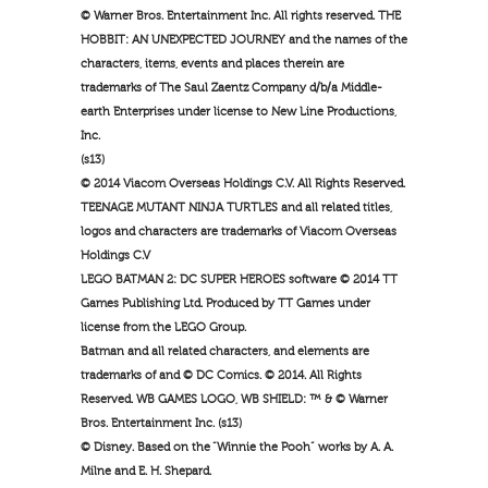
© Warner Bros. Entertainment Inc. All rights reserved. THE
HOBBIT: AN UNEXPECTED JOURNEY and the names of the
characters, items, events and places therein are
trademarks of The Saul Zaentz Company d/b/a Middle-
earth Enterprises under license to New Line Productions,
Inc.
(s13)
© 2014 Viacom Overseas Holdings C.V. All Rights Reserved.
TEENAGE MUTANT NINJA TURTLES and all related titles,
logos and characters are trademarks of Viacom Overseas
Holdings C.V
LEGO BATMAN 2: DC SUPER HEROES software © 2014 TT
Games Publishing Ltd. Produced by TT Games under
license from the LEGO Group.
Batman and all related characters, and elements are
trademarks of and © DC Comics. © 2014. All Rights
Reserved. WB GAMES LOGO, WB SHIELD: ™ & © Warner
Bros. Entertainment Inc. (s13)
© Disney. Based on the “Winnie the Pooh” works by A. A.
Milne and E. H. Shepard.