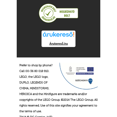
Árukereső.hu
Prefer to shop by phone?
Call 00-36 80 018 910.
LEGO, the LEGO logo,
DUPLO, LEGENDS OF
CHIMA, MINDSTORMS,
HEROICA and the Minifigure are trademarks and/or
copyrights of the LEGO Group. ©2014 The LEGO Group. All
rights reserved. Use of this site signifies your agreement to
the terms of use.