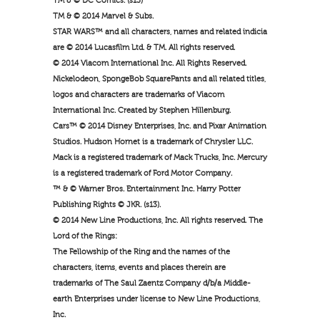
TM & © DC Comics. (s13)
TM & © 2014 Marvel & Subs.
STAR WARS™ and all characters, names and related indicia
are © 2014 Lucasfilm Ltd. & TM. All rights reserved.
© 2014 Viacom International Inc. All Rights Reserved.
Nickelodeon, SpongeBob SquarePants and all related titles,
logos and characters are trademarks of Viacom
International Inc. Created by Stephen Hillenburg.
Cars™ © 2014 Disney Enterprises, Inc. and Pixar Animation
Studios. Hudson Hornet is a trademark of Chrysler LLC.
Mack is a registered trademark of Mack Trucks, Inc. Mercury
is a registered trademark of Ford Motor Company.
™ & © Warner Bros. Entertainment Inc. Harry Potter
Publishing Rights © JKR. (s13).
© 2014 New Line Productions, Inc. All rights reserved. The
Lord of the Rings:
The Fellowship of the Ring and the names of the
characters, items, events and places therein are
trademarks of The Saul Zaentz Company d/b/a Middle-
earth Enterprises under license to New Line Productions,
Inc.