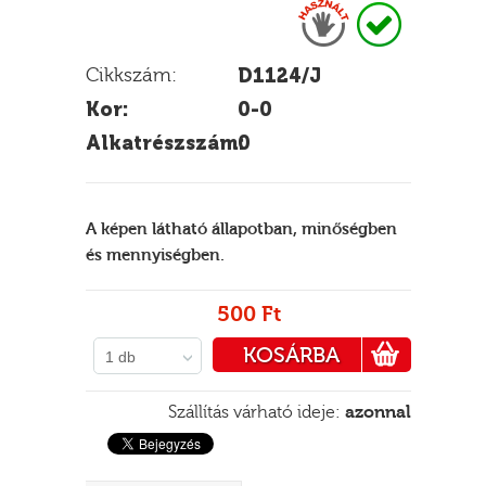
Cikkszám:
D1124/J
E
Kor:
0-0
Alkatrészszám:
0
A képen látható állapotban, minőségben
és mennyiségben.
500 Ft
KOSÁRBA
1 db
PÉNZTÁRHOZ
Szállítás várható ideje:
azonnal