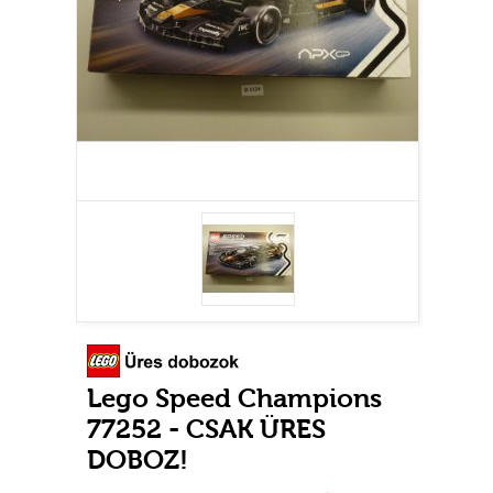
Lego Speed Champions
77252 - CSAK ÜRES
DOBOZ!
Használt
Raktáron