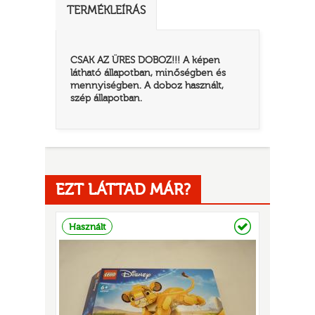
TERMÉKLEÍRÁS
CSAK AZ ÜRES DOBOZ!!! A képen
látható állapotban, minőségben és
mennyiségben. A doboz használt,
szép állapotban.
TATÓ
EZT LÁTTAD MÁR?
Raktáron
Használt
HOG