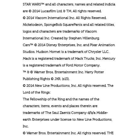
STAR WARS™ and all characters, names and related indicia
are © 2014 Lucasfilm Ltd. & TM. All rights reserved.
© 2014 Viacom International Inc. All Rights Reserved.
Nickelodeon, SpongeBob SquarePants and all related titles,
logos and characters are trademarks of Viacom
International Inc. Created by Stephen Hillenburg.
Cars™ © 2014 Disney Enterprises, Inc. and Pixar Animation
Studios. Hudson Hornet is a trademark of Chrysler LLC.
Mack is a registered trademark of Mack Trucks, Inc. Mercury
is a registered trademark of Ford Motor Company.
™ & © Warner Bros. Entertainment Inc. Harry Potter
Publishing Rights © JKR. (s13).
© 2014 New Line Productions, Inc. All rights reserved. The
Lord of the Rings:
The Fellowship of the Ring and the names of the
characters, items, events and places therein are
trademarks of The Saul Zaentz Company d/b/a Middle-
earth Enterprises under license to New Line Productions,
Inc.
© Warner Bros. Entertainment Inc. All rights reserved. THE