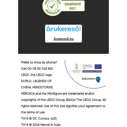
Árukereső.hu
Prefer to shop by phone?
Call 00-36 80 018 910.
LEGO, the LEGO logo,
DUPLO, LEGENDS OF
CHIMA, MINDSTORMS,
HEROICA and the Minifigure are trademarks and/or
copyrights of the LEGO Group. ©2014 The LEGO Group. All
rights reserved. Use of this site signifies your agreement to
the terms of use.
TM & © DC Comics. (s13)
TM & © 2014 Marvel & Subs.