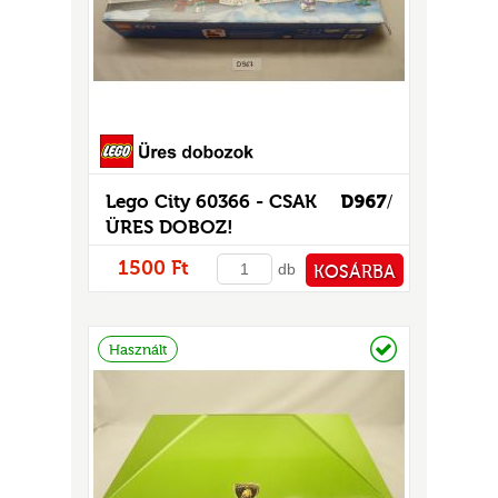
Lego City 60366 - CSAK
D967
/
ÜRES DOBOZ!
UR
1500 Ft
db
KOSÁRBA
PÉNZTÁRHOZ
Raktáron
Használt