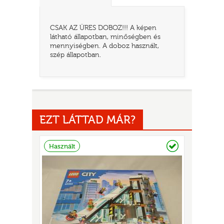
CSAK AZ ÜRES DOBOZ!!! A képen
látható állapotban, minőségben és
mennyiségben. A doboz használt,
szép állapotban.
EZT LÁTTAD MÁR?
TATÓ
Raktáron
Használt
HOG