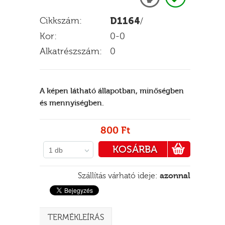
Cikkszám:
D1164
/
Kor:
0-0
E
Alkatrészszám:
0
A képen látható állapotban, minőségben
és mennyiségben.
800 Ft
KOSÁRBA
1 db
PÉNZTÁRHOZ
Szállítás várható ideje:
azonnal
TERMÉKLEÍRÁS