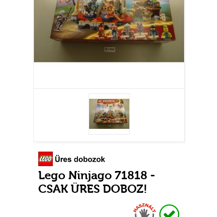
Lego Ninjago 71818 -
CSAK ÜRES DOBOZ!
Használt
Raktáron