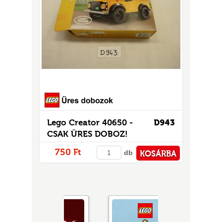
Lego Creator 40650 -
D943
CSAK ÜRES DOBOZ!
750 Ft
db
KOSÁRBA
PÉNZTÁRHOZ