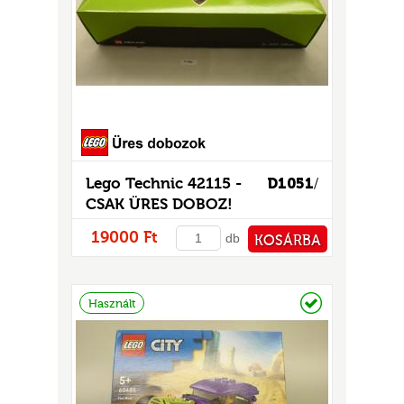
GOK
2)
S
Lego Technic 42115 -
D1051
/
CSAK ÜRES DOBOZ!
GOK
19000 Ft
db
KOSÁRBA
PÉNZTÁRHOZ
Raktáron
Használt