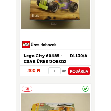
Lego City 60485 -
D1130/A
CSAK ÜRES DOBOZ!
200 Ft
db
KOSÁRBA
PÉNZTÁRHOZ
Raktáron
Új