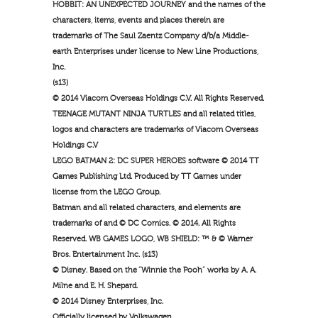
HOBBIT: AN UNEXPECTED JOURNEY and the names of the
characters, items, events and places therein are
trademarks of The Saul Zaentz Company d/b/a Middle-
earth Enterprises under license to New Line Productions,
Inc.
(s13)
© 2014 Viacom Overseas Holdings C.V. All Rights Reserved.
TEENAGE MUTANT NINJA TURTLES and all related titles,
logos and characters are trademarks of Viacom Overseas
Holdings C.V
LEGO BATMAN 2: DC SUPER HEROES software © 2014 TT
Games Publishing Ltd. Produced by TT Games under
license from the LEGO Group.
Batman and all related characters, and elements are
trademarks of and © DC Comics. © 2014. All Rights
Reserved. WB GAMES LOGO, WB SHIELD: ™ & © Warner
Bros. Entertainment Inc. (s13)
© Disney. Based on the “Winnie the Pooh” works by A. A.
Milne and E. H. Shepard.
© 2014 Disney Enterprises, Inc.
Officially licensed by Volkswagen.