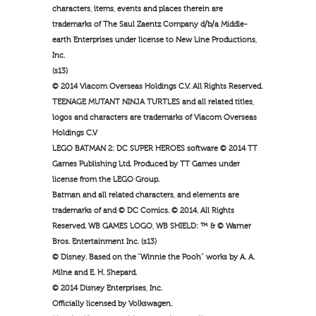
characters, items, events and places therein are
trademarks of The Saul Zaentz Company d/b/a Middle-
earth Enterprises under license to New Line Productions,
Inc.
(s13)
© 2014 Viacom Overseas Holdings C.V. All Rights Reserved.
TEENAGE MUTANT NINJA TURTLES and all related titles,
logos and characters are trademarks of Viacom Overseas
Holdings C.V
LEGO BATMAN 2: DC SUPER HEROES software © 2014 TT
Games Publishing Ltd. Produced by TT Games under
license from the LEGO Group.
Batman and all related characters, and elements are
trademarks of and © DC Comics. © 2014. All Rights
Reserved. WB GAMES LOGO, WB SHIELD: ™ & © Warner
Bros. Entertainment Inc. (s13)
© Disney. Based on the “Winnie the Pooh” works by A. A.
Milne and E. H. Shepard.
© 2014 Disney Enterprises, Inc.
Officially licensed by Volkswagen.