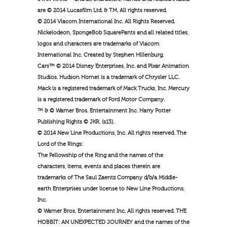
are © 2014 Lucasfilm Ltd. & TM. All rights reserved.
© 2014 Viacom International Inc. All Rights Reserved.
Nickelodeon, SpongeBob SquarePants and all related titles,
logos and characters are trademarks of Viacom
International Inc. Created by Stephen Hillenburg.
Cars™ © 2014 Disney Enterprises, Inc. and Pixar Animation
Studios. Hudson Hornet is a trademark of Chrysler LLC.
Mack is a registered trademark of Mack Trucks, Inc. Mercury
is a registered trademark of Ford Motor Company.
™ & © Warner Bros. Entertainment Inc. Harry Potter
Publishing Rights © JKR. (s13).
© 2014 New Line Productions, Inc. All rights reserved. The
Lord of the Rings:
The Fellowship of the Ring and the names of the
characters, items, events and places therein are
trademarks of The Saul Zaentz Company d/b/a Middle-
earth Enterprises under license to New Line Productions,
Inc.
© Warner Bros. Entertainment Inc. All rights reserved. THE
HOBBIT: AN UNEXPECTED JOURNEY and the names of the