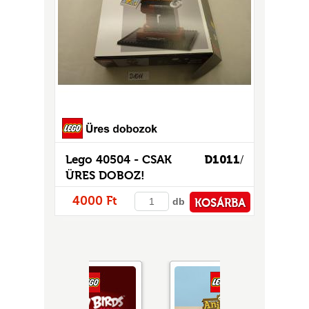
Lego 40504 - CSAK
D1011
/
ÜRES DOBOZ!
4000 Ft
db
KOSÁRBA
PÉNZTÁRHOZ