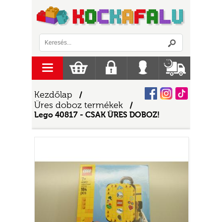
Logó
menu
Kosár
Regisztráció
Belépés
Szállítás
Facebook
Instagram
Tiktok
Kezdőlap
/
Üres doboz termékek
/
Lego 40817 - CSAK ÜRES DOBOZ!