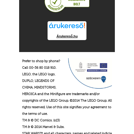
Árukereső.hu
Prefer to shop by phone?
Call 00-36 80 018 910.
LEGO, the LEGO logo,
DUPLO, LEGENDS OF
CHIMA, MINDSTORMS,
HEROICA and the Minifigure are trademarks and/or
copyrights of the LEGO Group. ©2014 The LEGO Group. All
rights reserved. Use of this site signifies your agreement to
the terms of use.
TM & © DC Comics. (s13)
TM & © 2014 Marvel & Subs.
STAR WARS™ and all characters, names and related indicia