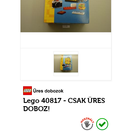
Lego 40817 - CSAK ÜRES
DOBOZ!
Használt
Raktáron