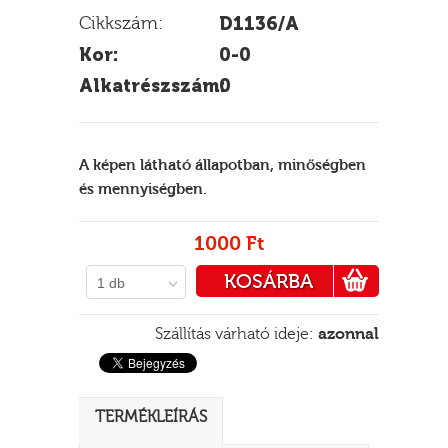
Cikkszám:
D1136/A
Kor:
0-0
Alkatrészszám:
0
E
A képen látható állapotban, minőségben
és mennyiségben.
1000 Ft
KOSÁRBA
1 db
PÉNZTÁRHOZ
Szállítás várható ideje:
azonnal
TERMÉKLEÍRÁS