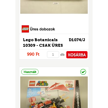
Lego Botanicals
D1074/J
10309 - CSAK ÜRES
DOBOZ!
UR
990 Ft
db
KOSÁRBA
PÉNZTÁRHOZ
Raktáron
Használt