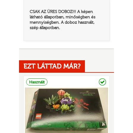
CSAK AZ ÜRES DOBOZ!!! A képen
látható állapotban, minőségben és
mennyiségben. A doboz használt,
szép állapotban.
EZT LÁTTAD MÁR?
TATÓ
Raktáron
Használt
HOG