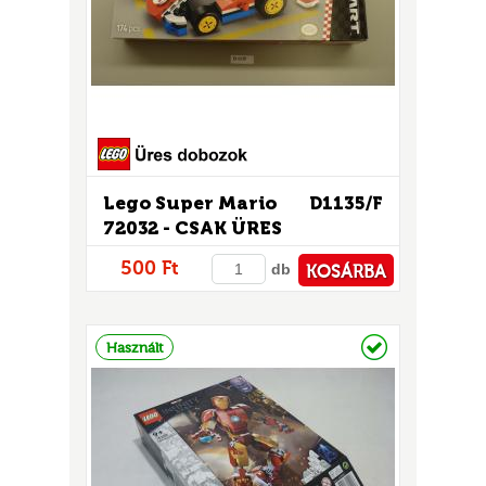
GOK
2)
S
Lego Super Mario
D1135/F
72032 - CSAK ÜRES
DOBOZ!
500 Ft
db
KOSÁRBA
GOK
PÉNZTÁRHOZ
Raktáron
Használt