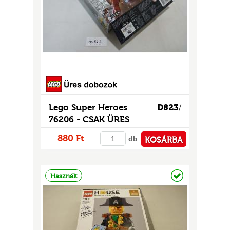
Lego Super Heroes
D823
/
76206 - CSAK ÜRES
DOBOZ!
880 Ft
db
KOSÁRBA
PÉNZTÁRHOZ
Raktáron
Használt