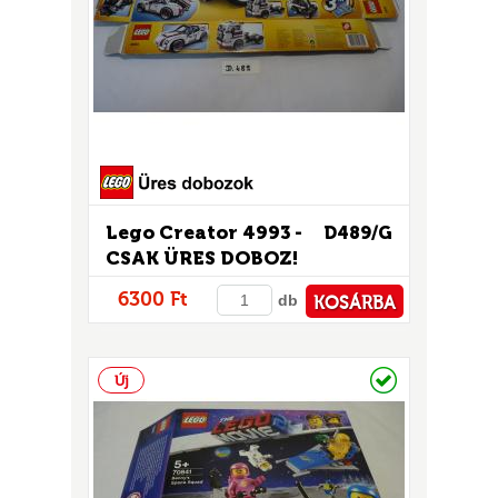
Lego Creator 4993 -
D489/G
CSAK ÜRES DOBOZ!
6300 Ft
db
KOSÁRBA
PÉNZTÁRHOZ
Raktáron
Új