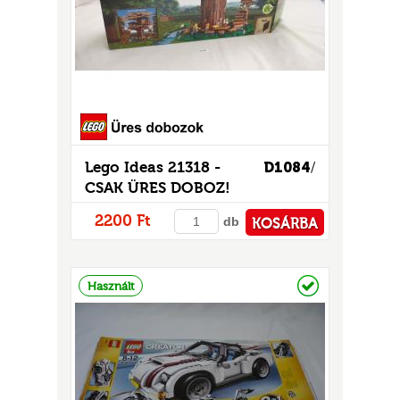
GOK
2)
S
Lego Ideas 21318 -
D1084
/
CSAK ÜRES DOBOZ!
2200 Ft
db
KOSÁRBA
GOK
PÉNZTÁRHOZ
Raktáron
Használt