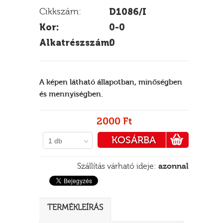
Cikkszám:
D1086/I
Kor:
0-0
Alkatrészszám:
0
E
A képen látható állapotban, minőségben
és mennyiségben.
2000 Ft
KOSÁRBA
1 db
PÉNZTÁRHOZ
Szállítás várható ideje:
azonnal
TERMÉKLEÍRÁS