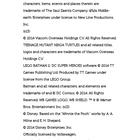
characters, items, events and places therein are
trademarks of The Saul Zaentz Company d/b/a Middle-
earth Enterprises under license to New Line Productions,
Inc.
(s13)
© 2014 Viacom Overseas Holdings C.V. All Rights Reserved.
TEENAGE MUTANT NINJA TURTLES and all related titles,
logos and characters are trademarks of Viacom Overseas
Holdings C.V
LEGO BATMAN 2: DC SUPER HEROES software © 2014 TT
Games Publishing Ltd. Produced by TT Games under
license from the LEGO Group.
Batman and all related characters, and elements are
trademarks of and © DC Comics. © 2014. All Rights
Reserved. WB GAMES LOGO, WB SHIELD: ™ & © Warner
Bros. Entertainment Inc. (s13)
© Disney. Based on the “Winnie the Pooh” works by A. A.
Milne and E. H. Shepard.
© 2014 Disney Enterprises, Inc.
Officially licensed by Volkswagen.