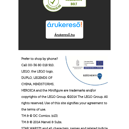
Árukereső.hu
Prefer to shop by phone?
Call 00-36 80 018 910.
LEGO, the LEGO logo,
DUPLO, LEGENDS OF
CHIMA, MINDSTORMS,
HEROICA and the Minifigure are trademarks and/or
copyrights of the LEGO Group. ©2014 The LEGO Group. All
rights reserved. Use of this site signifies your agreement to
the terms of use.
TM & © DC Comics. (s13)
TM & © 2014 Marvel & Subs.
STAR WARS™ and all characters, names and related indicia