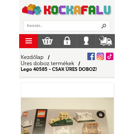
Logó
menu
Kosár
Regisztráció
Belépés
Szállítás
Facebook
Instagram
Tiktok
Kezdőlap
/
Üres doboz termékek
/
Lego 40585 - CSAK ÜRES DOBOZ!