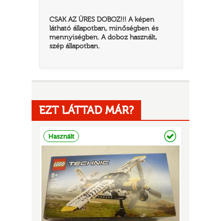
CSAK AZ ÜRES DOBOZ!!! A képen
látható állapotban, minőségben és
mennyiségben. A doboz használt,
szép állapotban.
EZT LÁTTAD MÁR?
TATÓ
Raktáron
Használt
HOG