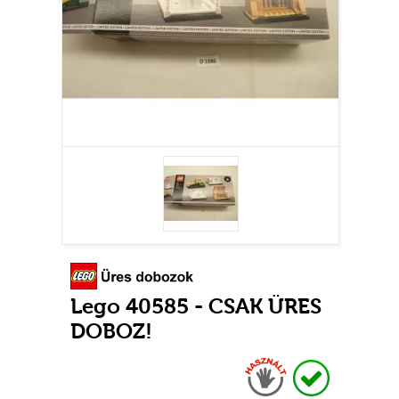
Lego 40585 - CSAK ÜRES
DOBOZ!
Használt
Raktáron