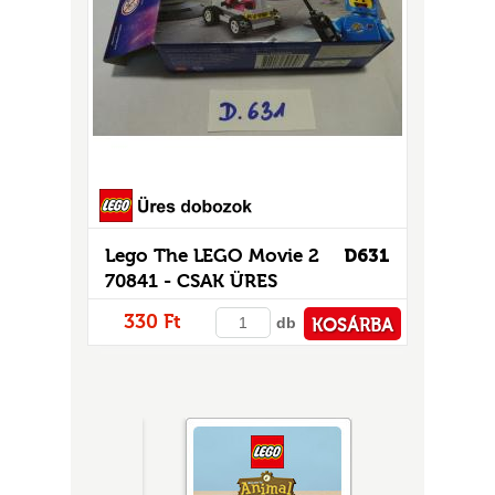
Lego The LEGO Movie 2
D631
70841 - CSAK ÜRES
DOBOZ!
330 Ft
db
KOSÁRBA
PÉNZTÁRHOZ