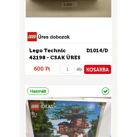
Lego Technic
D1014/D
42198 - CSAK ÜRES
DOBOZ!
UR
600 Ft
db
KOSÁRBA
PÉNZTÁRHOZ
Raktáron
Használt