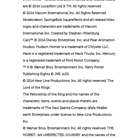
are © 2014 Lucasfilm Ltd. & TM. All rights reserved.
© 2014 Viacom International Inc. All Rights Reserved.
Nickelodeon, SpongeBob SquarePants and all related titles,
logos and characters are trademarks of Viacom
International Inc. Created by Stephen Hillenburg.
Cars™ © 2014 Disney Enterprises, Inc. and Pixar Animation
Studios. Hudson Hornet is a trademark of Chrysler LLC.
Mack is a registered trademark of Mack Trucks, Inc. Mercury
is a registered trademark of Ford Motor Company.
™ & © Warner Bros. Entertainment Inc. Harry Potter
Publishing Rights © JKR. (s13).
© 2014 New Line Productions, Inc. All rights reserved. The
Lord of the Rings:
The Fellowship of the Ring and the names of the
characters, items, events and places therein are
trademarks of The Saul Zaentz Company d/b/a Middle-
earth Enterprises under license to New Line Productions,
Inc.
© Warner Bros. Entertainment Inc. All rights reserved. THE
HOBBIT: AN UNEXPECTED JOURNEY and the names of the