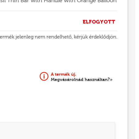
nsil Thin Bar with Handle with Orange Balloon
ELFOGYOTT
termék jelenleg nem rendelhető, kérjük érdeklődjön.
A termék új.
Megvásárolnád használtan?»