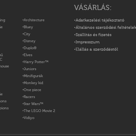
VÁSÁRLÁS:
ing
Architecture
Adatkezelési tájékoztató
ie
Bluey
Általános szerződési feltétele
City
Szállítás és fizetés
Disney
Impresszum
Duplo®
Elállás a szerződéstől
sű
Elves
OC
Harry Potter™
house
Juniors
Minifigurák
Monkey kid
One piece
ie
Racers
ions
Star Wars™
pions
The LEGO Movie 2
Vidiyo