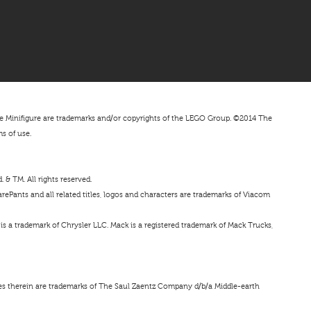
nifigure are trademarks and/or copyrights of the LEGO Group. ©2014 The
ms of use.
& TM. All rights reserved.
ePants and all related titles, logos and characters are trademarks of Viacom
s a trademark of Chrysler LLC. Mack is a registered trademark of Mack Trucks,
ces therein are trademarks of The Saul Zaentz Company d/b/a Middle-earth