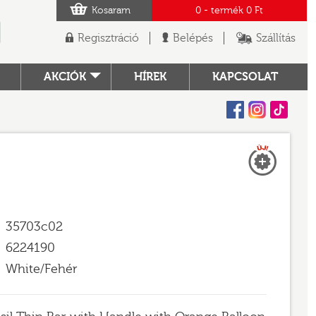
Kosaram
0
- termék
0 Ft
Regisztráció
Belépés
Szállítás
AKCIÓK
HÍREK
KAPCSOLAT
Facebook
Instagram
Tiktok
Új
TÓ
35703c02
6224190
White/Fehér