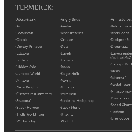
TERMÉKEK:
Alkatrészek
Angry Birds
Animal cross
Art
Avatar
Batman mov
Botanicals
Brick sketches
BrickHeadz
Classic
Creator
Designer Set
Disney Princess
Dots
Dreamzzz
Editions
Egyéb
Egyedi építé
készletek/M
Fortnite
Friends
Gabby's Doll
Hidden Side
Icons
Ideas
Jurassic World
Kiegészítők
Minecraft
Minions
Mixels
Model Team
Nexo Knights
Ninjago
Ninjago mov
Összerakási útmutató
Pokémon
Power Funct
Seasonal
Sonic the Hedgehog
Speed Cham
Super Heroes
Super Mario
Technic
Trolls World Tour
Unikitty
Üres doboz
Wednesday
Wicked