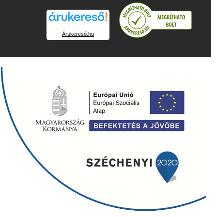
Árukereső.hu