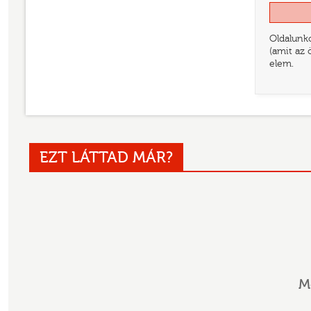
Oldalunko
(amit az 
elem.
EZT LÁTTAD MÁR?
M