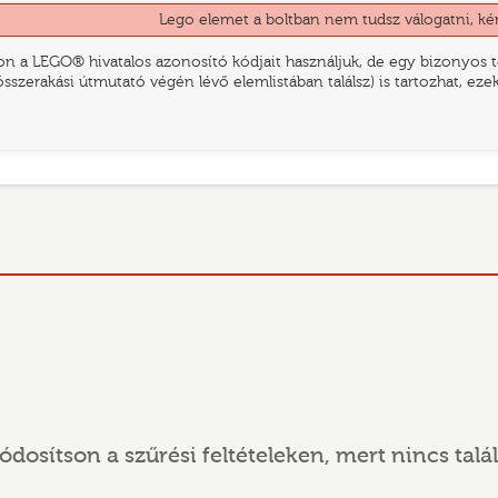
Lego elemet a boltban nem tudsz válogatni, ké
n a LEGO® hivatalos azonosító kódjait használjuk, de egy bizonyos te
összerakási útmutató végén lévő elemlistában találsz) is tartozhat, ez
ódosítson a szűrési feltételeken, mert nincs talál