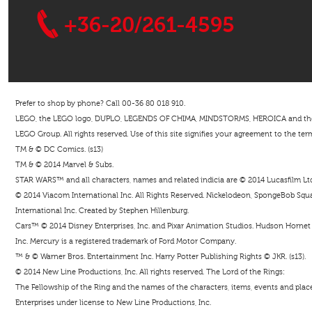
+36-20/261-4595
Prefer to shop by phone? Call 00-36 80 018 910.
LEGO, the LEGO logo, DUPLO, LEGENDS OF CHIMA, MINDSTORMS, HEROICA and the Mi
LEGO Group. All rights reserved. Use of this site signifies your agreement to the ter
TM & © DC Comics. (s13)
TM & © 2014 Marvel & Subs.
STAR WARS™ and all characters, names and related indicia are © 2014 Lucasfilm Ltd. 
© 2014 Viacom International Inc. All Rights Reserved. Nickelodeon, SpongeBob Squar
International Inc. Created by Stephen Hillenburg.
Cars™ © 2014 Disney Enterprises, Inc. and Pixar Animation Studios. Hudson Hornet i
Inc. Mercury is a registered trademark of Ford Motor Company.
™ & © Warner Bros. Entertainment Inc. Harry Potter Publishing Rights © JKR. (s13).
© 2014 New Line Productions, Inc. All rights reserved. The Lord of the Rings:
The Fellowship of the Ring and the names of the characters, items, events and pla
Enterprises under license to New Line Productions, Inc.