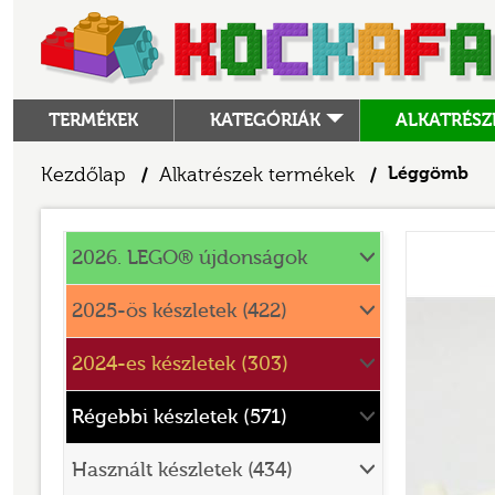
TERMÉKEK
KATEGÓRIÁK
ALKATRÉSZ
ALKATRÉSZEK
Kezdőlap
Alkatrészek termékek
Léggömb
/
/
ANGRY BIRDS
Alkatrészek
ANIMAL CROSSING
2026. LEGO® újdonságok
ARCHITECTURE
2025-ös készletek (422)
ART
2024-es készletek (303)
AVATAR
BATMAN MOVIE
Régebbi készletek (571)
BLUEY
Használt készletek (434)
BOTANICALS