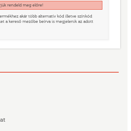
rjük rendeld meg előre!
rmékhez akár több alternatív kód illetve színkód
eket a kereső mezőbe beírva is megjelenik az adott
at