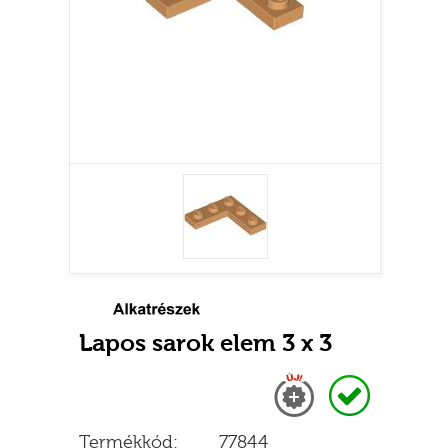
Lapos sarok elem 3 x 3
Új
Raktáron
Termékkód:
77844