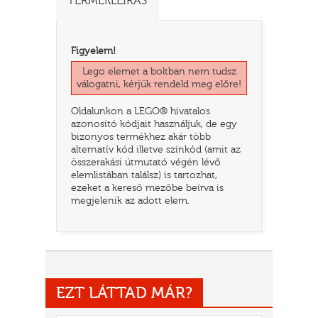
TERMÉKLEÍRÁS
Figyelem!
Lego elemet a boltban nem tudsz
válogatni, kérjük rendeld meg előre!
Oldalunkon a LEGO® hivatalos
azonosító kódjait használjuk, de egy
bizonyos termékhez akár több
alternatív kód illetve színkód (amit az
összerakási útmutató végén lévő
elemlistában találsz) is tartozhat,
TATÓ
ezeket a kereső mezőbe beírva is
megjelenik az adott elem.
EZT LÁTTAD MÁR?
HOG