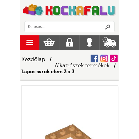
Logó
menu
Kosár
Regisztráció
Belépés
Szállítás
Facebook
Instagram
Tiktok
Kezdőlap
/
Alkatrészek termékek
/
Lapos sarok elem 3 x 3