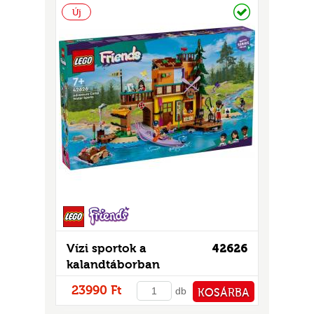
Raktáron
Új
UR
Vízi sportok a
42626
kalandtáborban
23990 Ft
db
KOSÁRBA