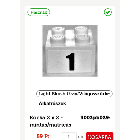
GOK
PÉNZTÁRHOZ
Raktáron
Használt
2)
S
GOK
Light Bluish Gray/Világosszürke
Kocka 2 x 2 -
3003pb029
/
mintás/matricás
89 Ft
db
KOSÁRBA