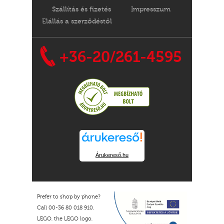
Szállítás és fizetés
Impresszum
Elállás a szerződéstől
+36-20/261-4595
Árukereső.hu
Prefer to shop by phone?
Call 00-36 80 018 910.
LEGO, the LEGO logo,