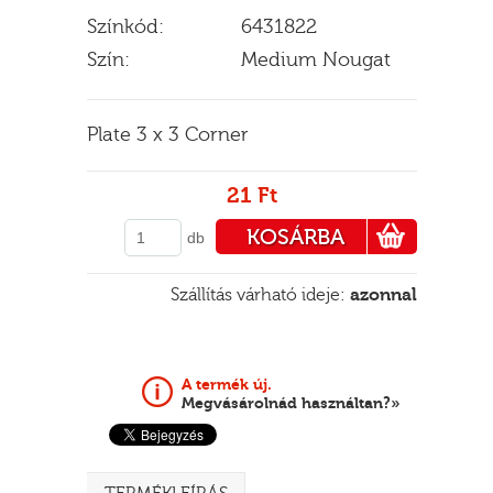
Színkód:
6431822
Szín:
Medium Nougat
E
Plate 3 x 3 Corner
21 Ft
KOSÁRBA
db
PÉNZTÁRHOZ
Szállítás várható ideje:
azonnal
A termék új.
Megvásárolnád használtan?»