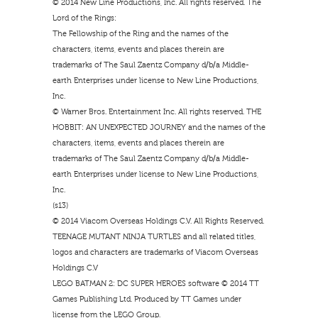
© 2014 New Line Productions, Inc. All rights reserved. The
Lord of the Rings:
The Fellowship of the Ring and the names of the
characters, items, events and places therein are
trademarks of The Saul Zaentz Company d/b/a Middle-
earth Enterprises under license to New Line Productions,
Inc.
© Warner Bros. Entertainment Inc. All rights reserved. THE
HOBBIT: AN UNEXPECTED JOURNEY and the names of the
characters, items, events and places therein are
trademarks of The Saul Zaentz Company d/b/a Middle-
earth Enterprises under license to New Line Productions,
Inc.
(s13)
© 2014 Viacom Overseas Holdings C.V. All Rights Reserved.
TEENAGE MUTANT NINJA TURTLES and all related titles,
logos and characters are trademarks of Viacom Overseas
Holdings C.V
LEGO BATMAN 2: DC SUPER HEROES software © 2014 TT
Games Publishing Ltd. Produced by TT Games under
license from the LEGO Group.