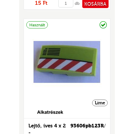
15 Ft
db
KOSÁRBA
PÉNZTÁRHOZ
Raktáron
Használt
Lime
Lejtő, íves 4 x 2
93606pb123R
/
-