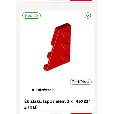
PÉNZTÁRHOZ
Raktáron
Használt
Red/Piros
Ék alakú lapos elem 3 x
43723
/
2 (bal)