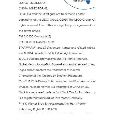
DUPLO, LEGENDS OF
CHIMA, MINDSTORMS,
HEROICA and the Minifigure are trademarks and/or
copyrights of the LEGO Group. ©2014 The LEGO Group. All
rights reserved. Use of this site signifies your agreement to
the terms of use.
TM & © DC Comics. (s13)
TM & © 2014 Marvel & Subs.
STAR WARS™ and all characters, names and related indicia
are © 2014 Lucasfilm Ltd. & TM. All rights reserved.
© 2014 Viacom International Inc. All Rights Reserved.
Nickelodeon, SpongeBob SquarePants and all related titles,
logos and characters are trademarks of Viacom
International Inc. Created by Stephen Hillenburg.
Cars™ © 2014 Disney Enterprises, Inc. and Pixar Animation
Studios. Hudson Hornet is a trademark of Chrysler LLC.
Mack is a registered trademark of Mack Trucks, Inc. Mercury
is a registered trademark of Ford Motor Company.
™ & © Warner Bros. Entertainment Inc. Harry Potter
Publishing Rights © JKR. (s13).