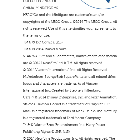
DUPLO, LEGENDS OF
CHIMA, MINDSTORMS,
HEROICA and the Minifigure are trademarks and/or
copyrights of the LEGO Group. ©2014 The LEGO Group. All
rights reserved. Use of this site signifies your agreement to
the terms of use.
TM & © DC Comics. (s13)
TM & © 2014 Marvel & Subs.
STAR WARS™ and all characters, names and related indicia
are © 2014 Lucasfilm Ltd. & TM. All rights reserved.
© 2014 Viacom International Inc. All Rights Reserved.
Nickelodeon, SpongeBob SquarePants and all related titles,
logos and characters are trademarks of Viacom
International Inc. Created by Stephen Hillenburg.
Cars™ © 2014 Disney Enterprises, Inc. and Pixar Animation
Studios. Hudson Hornet is a trademark of Chrysler LLC.
Mack is a registered trademark of Mack Trucks, Inc. Mercury
is a registered trademark of Ford Motor Company.
™ & © Warner Bros. Entertainment Inc. Harry Potter
Publishing Rights © JKR. (s13).
© 2014 New Line Productions, Inc. All rights reserved. The