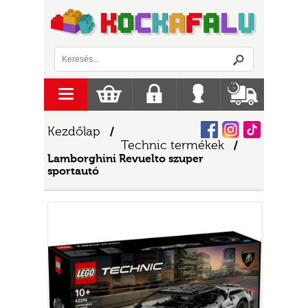
Logó
menu
Kosár
Regisztráció
Belépés
Szállítás
Facebook
Instagram
Tiktok
Kezdőlap
/
Technic termékek
/
Lamborghini Revuelto szuper
sportautó