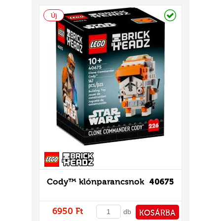
PÉNZTÁRHOZ
Raktáron
Új
Cody™ klónparancsnok
40675
6950 Ft
db
KOSÁRBA