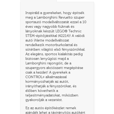
Inspiráld a gyerekeket, hogy építsék
meg a Lamborghini Revuelto szuper
sportautó modellváltozatát ezzel a 10
éves vagy nagyobb fiúknak és
lányoknak készült LEGO® Technic
STEM-építőjátékkal (42214)! A valódi
autó ihlette modellváltozat
rendelkezik motorburkolattal és
sötétben világító első fényszórókkal.
Az elegáns, sportos kialakítás pedig
biztosan lenyűgözi majd a
Lamborghini rajongóit, de a
TATÓ
szupergyors akciószett megépítése
csak a kezdet! A gyerekek a
CONTROL+ alkalmazással
kormányozhatják az autót,
irányíthatják a fényszórókat, és
élőben követhetik a
teljesítményadatokat, miközben
gyakorolják a vezetést.
HOG
Ez az autós építőkészlet remek
ajándék lehet a távirányítós autókért