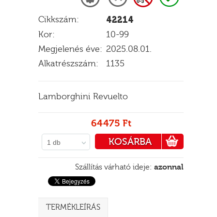
Cikkszám:
42214
Kor:
10-99
E
Megjelenés éve:
2025.08.01.
Alkatrészszám:
1135
Lamborghini Revuelto
64475 Ft
KOSÁRBA
1 db
PÉNZTÁRHOZ
Szállítás várható ideje:
azonnal
TERMÉKLEÍRÁS