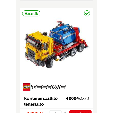
PÉNZTÁRHOZ
Raktáron
Használt
Konténerszállító
42024
/3270
teherautó