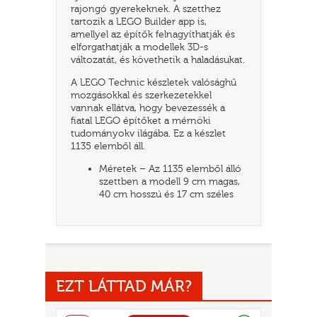
rajongó gyerekeknek. A szetthez
tartozik a LEGO Builder app is,
amellyel az építők felnagyíthatják és
elforgathatják a modellek 3D-s
változatát, és követhetik a haladásukat.
A LEGO Technic készletek valósághű
mozgásokkal és szerkezetekkel
vannak ellátva, hogy bevezessék a
fiatal LEGO építőket a mérnöki
tudományokv ilágába. Ez a készlet
1135 elemből áll.
UR
Méretek – Az 1135 elemből álló
szettben a modell 9 cm magas,
40 cm hosszú és 17 cm széles
EZT LÁTTAD MÁR?
Raktáron