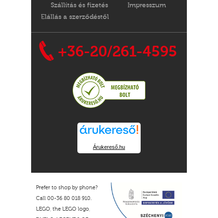
Szállítás és fizetés
Impresszum
Elállás a szerződéstől
+36-20/261-4595
Árukereső.hu
Prefer to shop by phone?
Call 00-36 80 018 910.
LEGO, the LEGO logo,