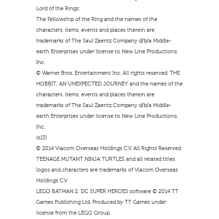
Lord of the Rings:
The Fellowship of the Ring and the names of the
characters, items, events and places therein are
trademarks of The Saul Zaentz Company d/b/a Middle-
earth Enterprises under license to New Line Productions,
Inc.
© Warner Bros. Entertainment Inc. All rights reserved. THE
HOBBIT: AN UNEXPECTED JOURNEY and the names of the
characters, items, events and places therein are
trademarks of The Saul Zaentz Company d/b/a Middle-
earth Enterprises under license to New Line Productions,
Inc.
(s13)
© 2014 Viacom Overseas Holdings C.V. All Rights Reserved.
TEENAGE MUTANT NINJA TURTLES and all related titles,
logos and characters are trademarks of Viacom Overseas
Holdings C.V
LEGO BATMAN 2: DC SUPER HEROES software © 2014 TT
Games Publishing Ltd. Produced by TT Games under
license from the LEGO Group.