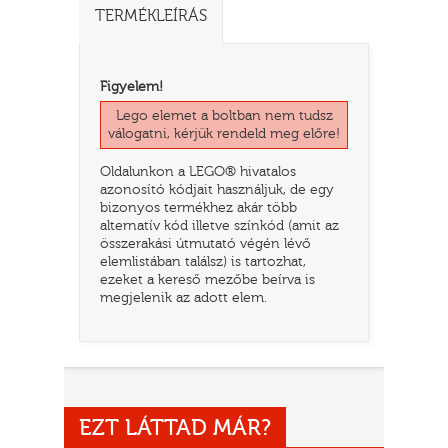
TERMÉKLEÍRÁS
Figyelem!
Lego elemet a boltban nem tudsz
válogatni, kérjük rendeld meg előre!
Oldalunkon a LEGO® hivatalos
azonosító kódjait használjuk, de egy
bizonyos termékhez akár több
alternatív kód illetve színkód (amit az
összerakási útmutató végén lévő
TATÓ
elemlistában találsz) is tartozhat,
ezeket a kereső mezőbe beírva is
megjelenik az adott elem.
EZT LÁTTAD MÁR?
HOG