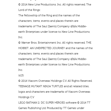
© 2014 New Line Productions, Inc. All rights reserved. The
Lord of the Rings:
The Fellowship of the Ring and the names of the
characters, items, events and places therein are
trademarks of The Saul Zaentz Company d/b/a Middle-
earth Enterprises under license to New Line Productions,
Inc.
© Warner Bros. Entertainment Inc. All rights reserved. THE
HOBBIT: AN UNEXPECTED JOURNEY and the names of the
characters, items, events and places therein are
trademarks of The Saul Zaentz Company d/b/a Middle-
earth Enterprises under license to New Line Productions,
Inc.
(s13)
© 2014 Viacom Overseas Holdings C.V. All Rights Reserved.
TEENAGE MUTANT NINJA TURTLES and all related titles,
logos and characters are trademarks of Viacom Overseas
Holdings C.V
LEGO BATMAN 2: DC SUPER HEROES software © 2014 TT
Games Publishing Ltd. Produced by TT Games under