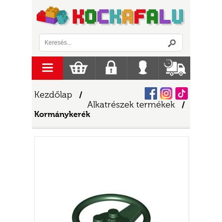
Logó
menu
Kosár
Regisztráció
Belépés
Szállítás
Facebook
Instagram
Tiktok
Kezdőlap
/
Alkatrészek termékek
/
Kormánykerék