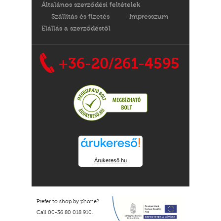
Általános szerződési feltételek
Szállítás és fizetés
Impresszum
Elállás a szerződéstől
+36-20/261-4595
Árukereső.hu
Prefer to shop by phone?
Call 00-36 80 018 910.