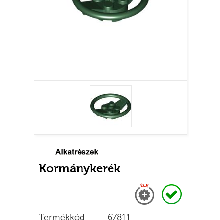
Kormánykerék
Új
Raktáron
Termékkód:
67811