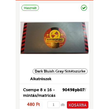
Raktáron
Használt
UR
Dark Bluish Gray/Sötétszürke
Csempe 8 x 16 -
90498pb07
/
mintás/matricás
480 Ft
db
KOSÁRBA