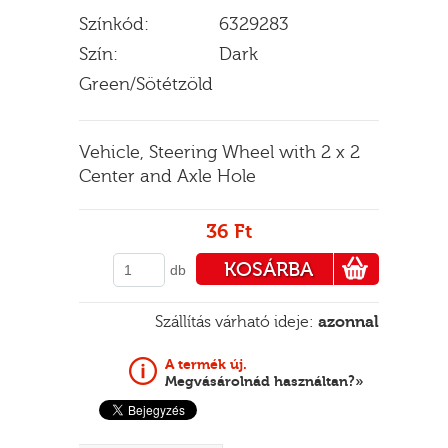
Színkód:
6329283
Szín:
Dark
Green/Sötétzöld
E
Vehicle, Steering Wheel with 2 x 2
Center and Axle Hole
36 Ft
KOSÁRBA
db
PÉNZTÁRHOZ
Szállítás várható ideje:
azonnal
A termék új.
Megvásárolnád használtan?»