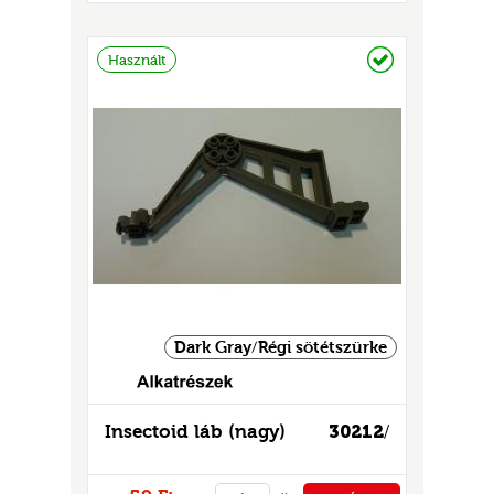
GOK
PÉNZTÁRHOZ
2)
Raktáron
Használt
S
GOK
Dark Gray/Régi sötétszürke
Insectoid láb (nagy)
30212
/