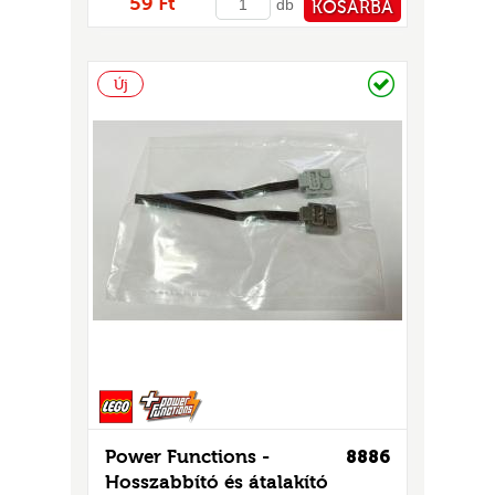
59 Ft
db
KOSÁRBA
PÉNZTÁRHOZ
Raktáron
Új
Power Functions -
8886
Hosszabbító és átalakító