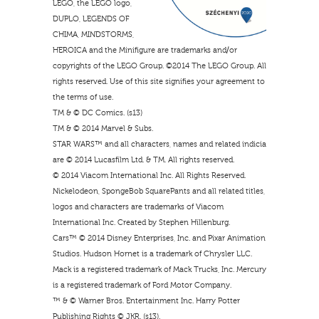
LEGO, the LEGO logo,
DUPLO, LEGENDS OF
CHIMA, MINDSTORMS,
HEROICA and the Minifigure are trademarks and/or
copyrights of the LEGO Group. ©2014 The LEGO Group. All
rights reserved. Use of this site signifies your agreement to
the terms of use.
TM & © DC Comics. (s13)
TM & © 2014 Marvel & Subs.
STAR WARS™ and all characters, names and related indicia
are © 2014 Lucasfilm Ltd. & TM. All rights reserved.
© 2014 Viacom International Inc. All Rights Reserved.
Nickelodeon, SpongeBob SquarePants and all related titles,
logos and characters are trademarks of Viacom
International Inc. Created by Stephen Hillenburg.
Cars™ © 2014 Disney Enterprises, Inc. and Pixar Animation
Studios. Hudson Hornet is a trademark of Chrysler LLC.
Mack is a registered trademark of Mack Trucks, Inc. Mercury
is a registered trademark of Ford Motor Company.
™ & © Warner Bros. Entertainment Inc. Harry Potter
Publishing Rights © JKR. (s13).