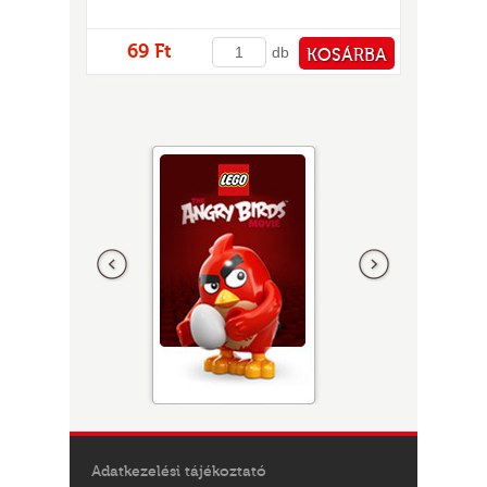
69 Ft
db
KOSÁRBA
PÉNZTÁRHOZ
Előző
következő
Adatkezelési tájékoztató