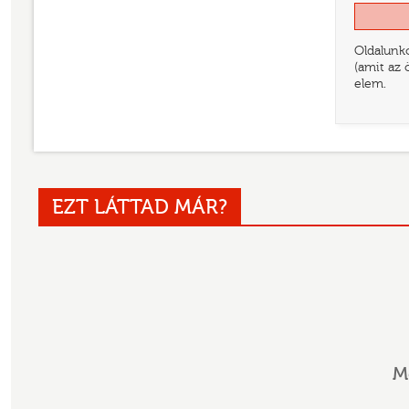
Oldalunko
(amit az 
elem.
EZT LÁTTAD MÁR?
M