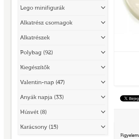
Lego minifigurák
BRICK SKETCHES
BRICKHEADZ
Alkatrész csomagok
CITY
Alkatrészek
CLASSIC
Polybag (92)
CREATOR
Kiegészítők
DESIGNER SET
DISNEY
Valentin-nap (47)
DISNEY PRINCESS
Anyák napja (33)
DOTS
Húsvét (8)
DREAMZZZ
DUPLO®
Karácsony (15)
Figyelem
EDITIONS