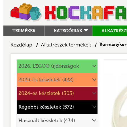
TERMÉKEK
KATEGÓRIÁK
ALKATRÉSZ
ALKATRÉSZEK
Kezdőlap
Alkatrészek termékek
Kormányker
/
/
ANGRY BIRDS
Alkatrészek
ANIMAL CROSSING
2026. LEGO® újdonságok
ARCHITECTURE
2025-ös készletek (422)
ART
2024-es készletek (303)
AVATAR
BATMAN MOVIE
Régebbi készletek (572)
BLUEY
Használt készletek (434)
BOTANICALS