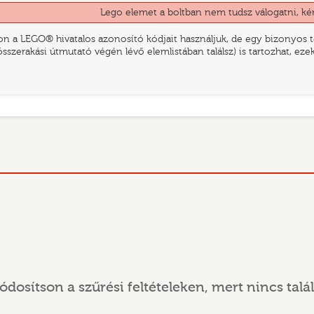
Lego elemet a boltban nem tudsz válogatni, ké
n a LEGO® hivatalos azonosító kódjait használjuk, de egy bizonyos te
összerakási útmutató végén lévő elemlistában találsz) is tartozhat, ez
ódosítson a szűrési feltételeken, mert nincs talál