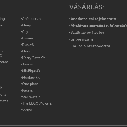
VÁSÁRLÁS:
ing
Architecture
Adatkezelési tájékoztató
ie
Bluey
Általános szerződési feltétele
City
Szállítás és fizetés
Disney
Impresszum
Duplo®
Elállás a szerződéstől
sű
Elves
OC
Harry Potter™
house
Juniors
Minifigurák
Monkey kid
One piece
ie
Racers
ions
Star Wars™
pions
The LEGO Movie 2
Vidiyo