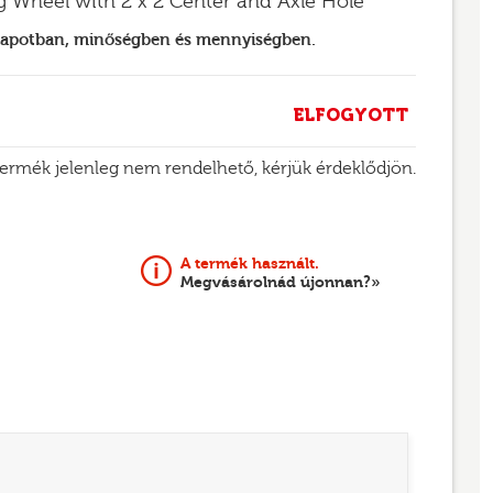
ng Wheel with 2 x 2 Center and Axle Hole
llapotban, minőségben és mennyiségben.
ELFOGYOTT
termék jelenleg nem rendelhető, kérjük érdeklődjön.
A termék használt.
Megvásárolnád újonnan?»