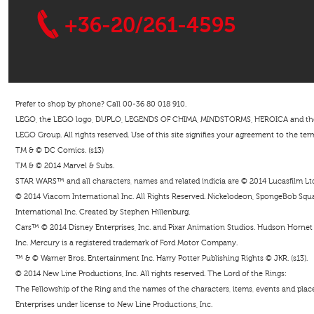
+36-20/261-4595
Prefer to shop by phone? Call 00-36 80 018 910.
LEGO, the LEGO logo, DUPLO, LEGENDS OF CHIMA, MINDSTORMS, HEROICA and the Mi
LEGO Group. All rights reserved. Use of this site signifies your agreement to the ter
TM & © DC Comics. (s13)
TM & © 2014 Marvel & Subs.
STAR WARS™ and all characters, names and related indicia are © 2014 Lucasfilm Ltd. 
© 2014 Viacom International Inc. All Rights Reserved. Nickelodeon, SpongeBob Squar
International Inc. Created by Stephen Hillenburg.
Cars™ © 2014 Disney Enterprises, Inc. and Pixar Animation Studios. Hudson Hornet i
Inc. Mercury is a registered trademark of Ford Motor Company.
™ & © Warner Bros. Entertainment Inc. Harry Potter Publishing Rights © JKR. (s13).
© 2014 New Line Productions, Inc. All rights reserved. The Lord of the Rings:
The Fellowship of the Ring and the names of the characters, items, events and pla
Enterprises under license to New Line Productions, Inc.