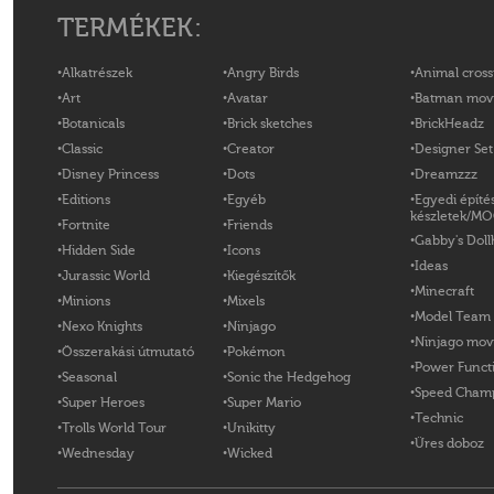
TERMÉKEK:
Alkatrészek
Angry Birds
Animal cross
Art
Avatar
Batman mov
Botanicals
Brick sketches
BrickHeadz
Classic
Creator
Designer Set
Disney Princess
Dots
Dreamzzz
Editions
Egyéb
Egyedi építé
készletek/M
Fortnite
Friends
Gabby's Doll
Hidden Side
Icons
Ideas
Jurassic World
Kiegészítők
Minecraft
Minions
Mixels
Model Team
Nexo Knights
Ninjago
Ninjago mov
Összerakási útmutató
Pokémon
Power Funct
Seasonal
Sonic the Hedgehog
Speed Cham
Super Heroes
Super Mario
Technic
Trolls World Tour
Unikitty
Üres doboz
Wednesday
Wicked