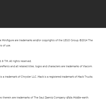
nifigure are trademarks and/or copyrights of the LEGO Group. ©2014 The
ms of use.
& TM. All rights reserved.
ePants and all related titles, logos and characters are trademarks of Viacom
s a trademark of Chrysler LLC. Mack is a registered trademark of Mack Trucks,
ces therein are trademarks of The Saul Zaentz Company d/b/a Middle-earth