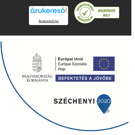
Árukereső.hu