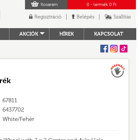
Kosaram
0
- termék
0 Ft
Regisztráció
Belépés
Szállítás
AKCIÓK
HÍREK
KAPCSOLAT
Facebook
Instagram
Tiktok
Használt
TÓ
rék
67811
6437702
White/Fehér