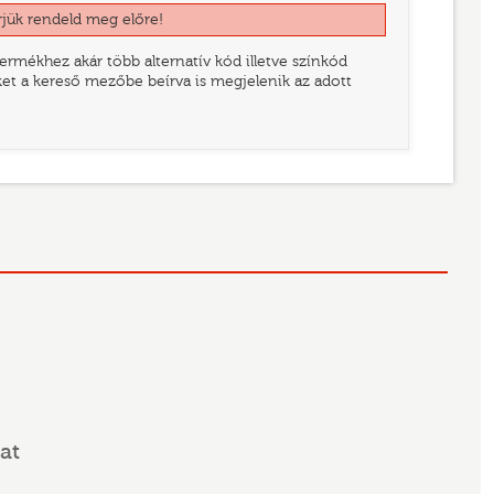
rjük rendeld meg előre!
rmékhez akár több alternatív kód illetve színkód
eket a kereső mezőbe beírva is megjelenik az adott
at