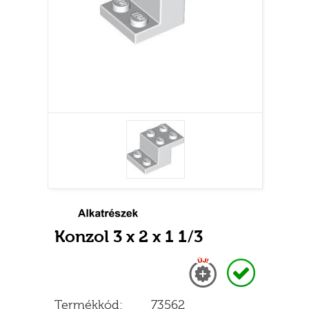
Konzol 3 x 2 x 1 1/3
Új
Raktáron
Termékkód:
73562