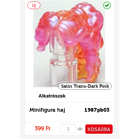
Raktáron
Új
UR
Satin Trans-Dark Pink
Minifigura haj
1987pb03
399 Ft
db
KOSÁRBA