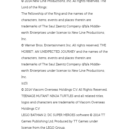
© 2014 New Line Productions, Inc. All rights reserved. The
Lord of the Rings:
The Fellowship of the Ring and the names of the
characters, items, events and places therein are
trademarks of The Saul Zaentz Company d/b/a Middle-
earth Enterprises under license to New Line Productions,
Inc.
© Warner Bros. Entertainment Inc. All rights reserved. THE
HOBBIT: AN UNEXPECTED JOURNEY and the names of the
characters, items, events and places therein are
trademarks of The Saul Zaentz Company d/b/a Middle-
earth Enterprises under license to New Line Productions,
Inc.
(s13)
© 2014 Viacom Overseas Holdings C.V. All Rights Reserved.
TEENAGE MUTANT NINJA TURTLES and all related titles,
logos and characters are trademarks of Viacom Overseas
Holdings C.V
LEGO BATMAN 2: DC SUPER HEROES software © 2014 TT
Games Publishing Ltd. Produced by TT Games under
license from the LEGO Group.