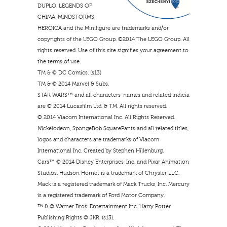
DUPLO, LEGENDS OF
CHIMA, MINDSTORMS,
HEROICA and the Minifigure are trademarks and/or
copyrights of the LEGO Group. ©2014 The LEGO Group. All
rights reserved. Use of this site signifies your agreement to
the terms of use.
TM & © DC Comics. (s13)
TM & © 2014 Marvel & Subs.
STAR WARS™ and all characters, names and related indicia
are © 2014 Lucasfilm Ltd. & TM. All rights reserved.
© 2014 Viacom International Inc. All Rights Reserved.
Nickelodeon, SpongeBob SquarePants and all related titles,
logos and characters are trademarks of Viacom
International Inc. Created by Stephen Hillenburg.
Cars™ © 2014 Disney Enterprises, Inc. and Pixar Animation
Studios. Hudson Hornet is a trademark of Chrysler LLC.
Mack is a registered trademark of Mack Trucks, Inc. Mercury
is a registered trademark of Ford Motor Company.
™ & © Warner Bros. Entertainment Inc. Harry Potter
Publishing Rights © JKR. (s13).