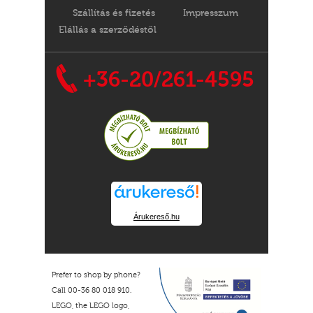
Szállítás és fizetés
Impresszum
Elállás a szerződéstől
+36-20/261-4595
Árukereső.hu
Prefer to shop by phone?
Call 00-36 80 018 910.
LEGO, the LEGO logo,