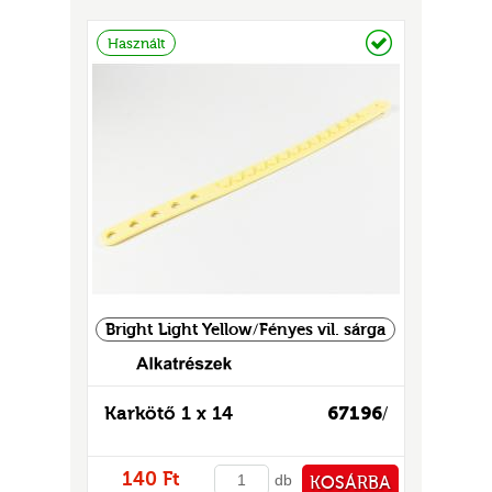
GOK
PÉNZTÁRHOZ
Raktáron
Használt
2)
S
GOK
Bright Light Yellow/Fényes vil. sárga
Karkötő 1 x 14
67196
/
140 Ft
db
KOSÁRBA