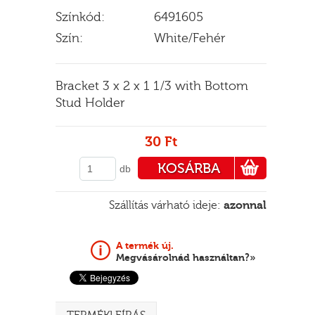
Színkód:
6491605
Szín:
White/Fehér
E
Bracket 3 x 2 x 1 1/3 with Bottom
Stud Holder
30 Ft
KOSÁRBA
db
PÉNZTÁRHOZ
Szállítás várható ideje:
azonnal
A termék új.
Megvásárolnád használtan?»