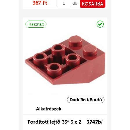
367 Ft
db
KOSÁRBA
PÉNZTÁRHOZ
Raktáron
Használt
Dark Red/Bordó
Fordított lejtő 33° 3 x 2
3747b
/