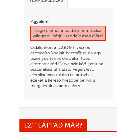
TERMÉKLEÍRÁS
Figyelem!
Lego elemet a boltban nem tudsz
válogatni, kérjük rendeld meg előre!
Oldalunkon a LEGO® hivatalos
azonosító kódjait használjuk, de egy
bizonyos termékhez akár több
alternatív kód illetve színkód (amit az
összerakási útmutató végén lévő
elemlistában találsz) is tartozhat,
TATÓ
ezeket a kereső mezőbe beírva is
megjelenik az adott elem.
EZT LÁTTAD MÁR?
HOG