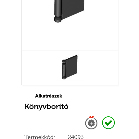
Könyvborító
Új
Raktáron
Termékkód:
24093