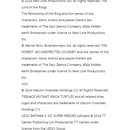
© 2014 New Line Productions, Inc. All rights reserved. The
Lord of the Rings:
The Fellowship of the Ring and the names of the
characters, items, events and places therein are
trademarks of The Saul Zaentz Company d/b/a Middle-
earth Enterprises under license to New Line Productions,
Inc.
© Warner Bros. Entertainment Inc. All rights reserved. THE
HOBBIT: AN UNEXPECTED JOURNEY and the names of the
characters, items, events and places therein are
trademarks of The Saul Zaentz Company d/b/a Middle-
earth Enterprises under license to New Line Productions,
Inc.
(s13)
© 2014 Viacom Overseas Holdings C.V. All Rights Reserved.
TEENAGE MUTANT NINJA TURTLES and all related titles,
logos and characters are trademarks of Viacom Overseas
Holdings C.V
LEGO BATMAN 2: DC SUPER HEROES software © 2014 TT
Games Publishing Ltd. Produced by TT Games under
license from the LEGO Group.