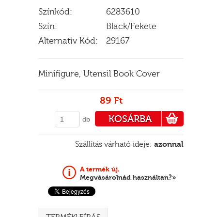
Színkód:
6283610
Szín:
Black/Fekete
Alternatív Kód:
29167
E
Minifigure, Utensil Book Cover
89 Ft
KOSÁRBA
db
PÉNZTÁRHOZ
Szállítás várható ideje:
azonnal
A termék új.
Megvásárolnád használtan?»