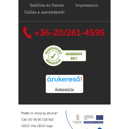
Szállítás és fizetés
Impresszum
Elállás a szerződéstől
+36-20/261-4595
Árukereső.hu
Prefer to shop by phone?
Call 00-36 80 018 910.
LEGO, the LEGO logo,