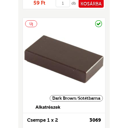
59 Ft
db
KOSÁRBA
PÉNZTÁRHOZ
Raktáron
Új
Dark Brown/Sötétbarna
Csempe 1 x 2
3069