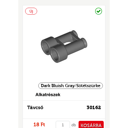
GOK
PÉNZTÁRHOZ
Raktáron
Új
2)
S
GOK
Dark Bluish Gray/Sötétszürke
Távcső
30162
18 Ft
db
KOSÁRBA