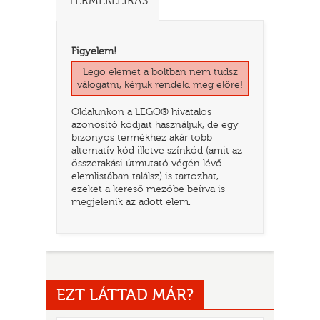
TERMÉKLEÍRÁS
Figyelem!
Lego elemet a boltban nem tudsz
válogatni, kérjük rendeld meg előre!
Oldalunkon a LEGO® hivatalos
azonosító kódjait használjuk, de egy
bizonyos termékhez akár több
alternatív kód illetve színkód (amit az
összerakási útmutató végén lévő
elemlistában találsz) is tartozhat,
TATÓ
ezeket a kereső mezőbe beírva is
megjelenik az adott elem.
EZT LÁTTAD MÁR?
HOG