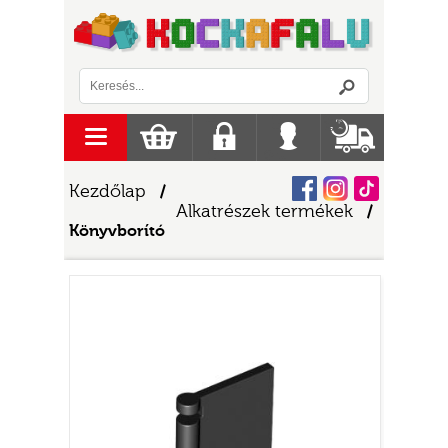
Logó
menu
Kosár
Regisztráció
Belépés
Szállítás
Facebook
Instagram
Tiktok
Kezdőlap
/
Alkatrészek termékek
/
Könyvborító