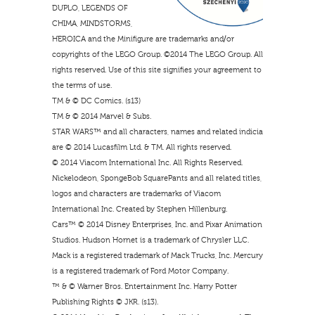
DUPLO, LEGENDS OF
CHIMA, MINDSTORMS,
HEROICA and the Minifigure are trademarks and/or
copyrights of the LEGO Group. ©2014 The LEGO Group. All
rights reserved. Use of this site signifies your agreement to
the terms of use.
TM & © DC Comics. (s13)
TM & © 2014 Marvel & Subs.
STAR WARS™ and all characters, names and related indicia
are © 2014 Lucasfilm Ltd. & TM. All rights reserved.
© 2014 Viacom International Inc. All Rights Reserved.
Nickelodeon, SpongeBob SquarePants and all related titles,
logos and characters are trademarks of Viacom
International Inc. Created by Stephen Hillenburg.
Cars™ © 2014 Disney Enterprises, Inc. and Pixar Animation
Studios. Hudson Hornet is a trademark of Chrysler LLC.
Mack is a registered trademark of Mack Trucks, Inc. Mercury
is a registered trademark of Ford Motor Company.
™ & © Warner Bros. Entertainment Inc. Harry Potter
Publishing Rights © JKR. (s13).