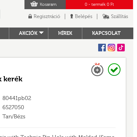
Kosaram
0
- termék
0 Ft
Regisztráció
Belépés
Szállítás
AKCIÓK
HÍREK
KAPCSOLAT
Facebook
Instagram
Tiktok
Új
Raktáron
TÓ
k kerék
80441pb02
6527050
Tan/Bézs