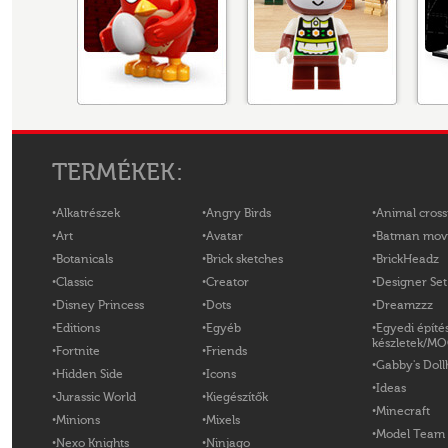
TERMÉKEK:
Alkatrészek
Angry Birds
Animal cross
Art
Avatar
Batman mov
Botanicals
Brick sketches
BrickHeadz
Classic
Creator
Designer Set
Disney Princess
Dots
Dreamzzz
Editions
Egyéb
Egyedi építé
készletek/M
Fortnite
Friends
Gabby's Doll
Hidden Side
Icons
Ideas
Jurassic World
Kiegészítők
Minecraft
Minions
Mixels
Model Team
Nexo Knights
Ninjago