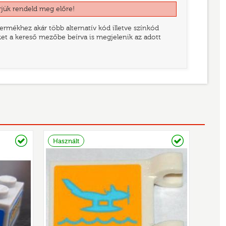
rjük rendeld meg előre!
rmékhez akár több alternatív kód illetve színkód
eket a kereső mezőbe beírva is megjelenik az adott
Raktáron
Raktáron
Használt