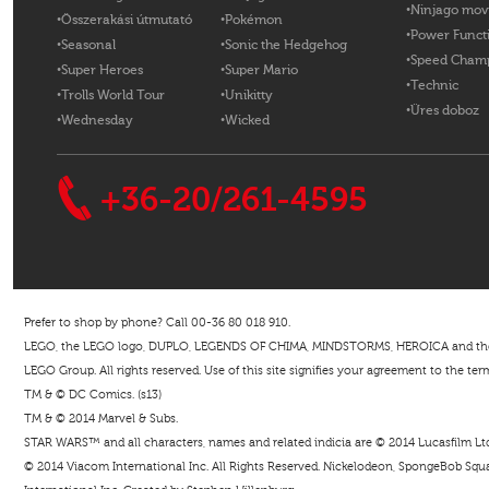
Ninjago mov
Összerakási útmutató
Pokémon
Power Funct
Seasonal
Sonic the Hedgehog
Speed Cham
Super Heroes
Super Mario
Technic
Trolls World Tour
Unikitty
Üres doboz
Wednesday
Wicked
+36-20/261-4595
Prefer to shop by phone? Call 00-36 80 018 910.
LEGO, the LEGO logo, DUPLO, LEGENDS OF CHIMA, MINDSTORMS, HEROICA and the Mi
LEGO Group. All rights reserved. Use of this site signifies your agreement to the ter
TM & © DC Comics. (s13)
TM & © 2014 Marvel & Subs.
STAR WARS™ and all characters, names and related indicia are © 2014 Lucasfilm Ltd. 
© 2014 Viacom International Inc. All Rights Reserved. Nickelodeon, SpongeBob Squar