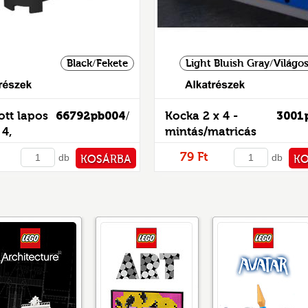
Black/Fekete
Light Bluish Gray/Világo
Alkatrészek
tt lapos
66792pb004
Kocka 2 x 4 -
3001
/
 4,
mintás/matricás
tt sarkokkal és 4 lábbal
79 Ft
db
db
KOSÁRBA
K
/matricás
PÉNZTÁRHOZ
PÉNZ