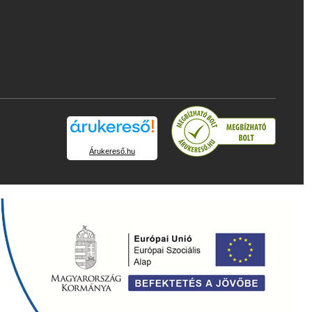
Árukereső.hu