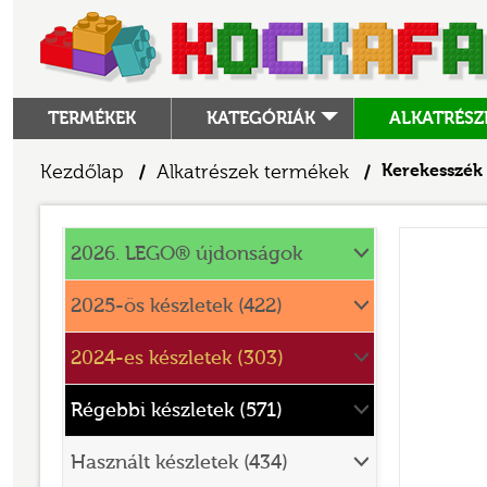
TERMÉKEK
KATEGÓRIÁK
ALKATRÉSZ
ALKATRÉSZEK
Kezdőlap
Alkatrészek termékek
Kerekesszék
/
/
ANGRY BIRDS
Alkatrészek
ANIMAL CROSSING
2026. LEGO® újdonságok
ARCHITECTURE
2025-ös készletek (422)
ART
2024-es készletek (303)
AVATAR
BATMAN MOVIE
Régebbi készletek (571)
BLUEY
Használt készletek (434)
BOTANICALS