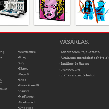
VÁSÁRLÁS:
ing
Architecture
Adatkezelési tájékoztató
ie
Bluey
Általános szerződési feltétele
City
Szállítás és fizetés
Disney
Impresszum
Duplo®
Elállás a szerződéstől
sű
Elves
OC
Harry Potter™
house
Juniors
Minifigurák
Monkey kid
One piece