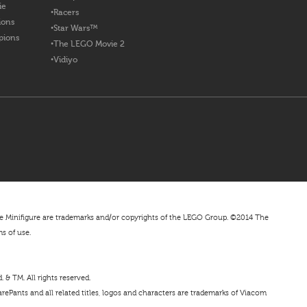
ie
Racers
ions
Star Wars™
pions
The LEGO Movie 2
Vidiyo
nifigure are trademarks and/or copyrights of the LEGO Group. ©2014 The
ms of use.
& TM. All rights reserved.
ePants and all related titles, logos and characters are trademarks of Viacom