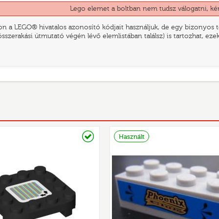
Lego elemet a boltban nem tudsz válogatni, ké
n a LEGO® hivatalos azonosító kódjait használjuk, de egy bizonyos te
összerakási útmutató végén lévő elemlistában találsz) is tartozhat, ez
Raktáron
Használt