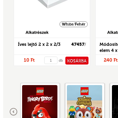
White/Fehér
Alkatrészek
Íves lejtő 2 x 2 x 2/3
47457
Módosíto
/
elem 4 x
kerekíte
10 Ft
240 Ft
db
KOSÁRBA
- mintás
PÉNZTÁRHOZ
Előző