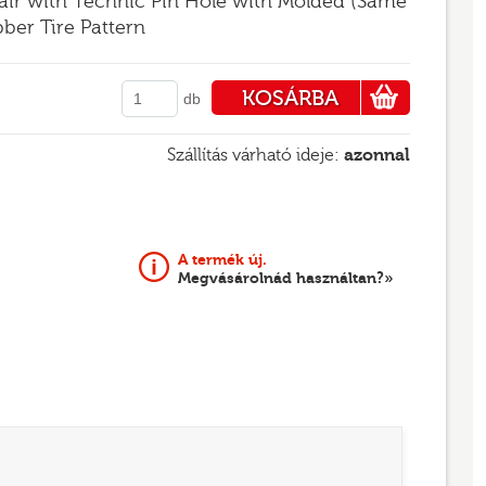
ir with Technic Pin Hole with Molded (Same
ber Tire Pattern
KOSÁRBA
db
PÉNZTÁRHOZ
Szállítás várható ideje:
azonnal
A termék új.
Megvásárolnád használtan?»