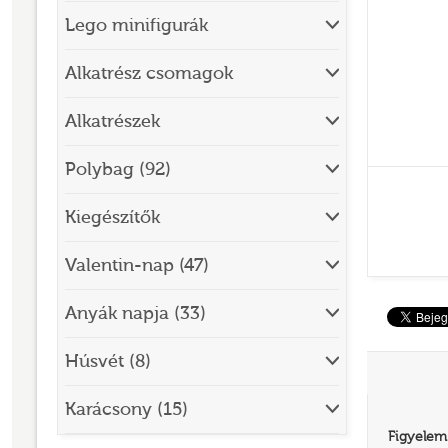
Lego minifigurák
BRICK SKETCHES
BRICKHEADZ
Alkatrész csomagok
CITY
Alkatrészek
CLASSIC
Polybag (92)
CREATOR
Kiegészítők
DESIGNER SET
DISNEY
Valentin-nap (47)
DISNEY PRINCESS
Anyák napja (33)
DOTS
Húsvét (8)
DREAMZZZ
DUPLO®
Karácsony (15)
Figyelem
EDITIONS