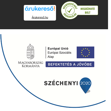
Árukereső.hu