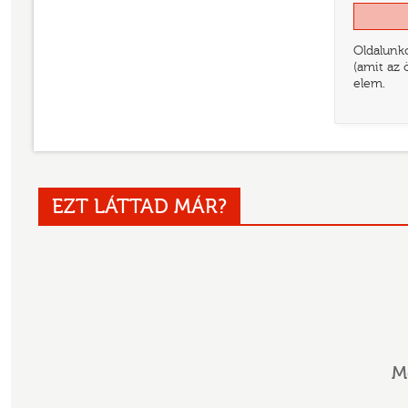
Oldalunko
(amit az 
elem.
EZT LÁTTAD MÁR?
M