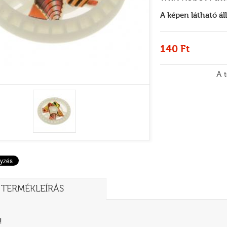
A képen látható á
IDEAS
STAR WARS™
JUNIORS
SUPER HEROES
140 Ft
JURASSIC WORLD
SUPER MARIO
KIEGÉSZÍTŐK
TECHNIC
A 
MINECRAFT
THE LEGO MOVIE 2
MINIFIGURÁK
TROLLS WORLD TOUR
MINIONS
UNIKITTY
MIXELS
ÜRES DOBOZ
MODEL TEAM
VIDIYO
MONKEY KID
WEDNESDAY
TERMÉKLEÍRÁS
NEXO KNIGHTS
WICKED
!
NINJAGO