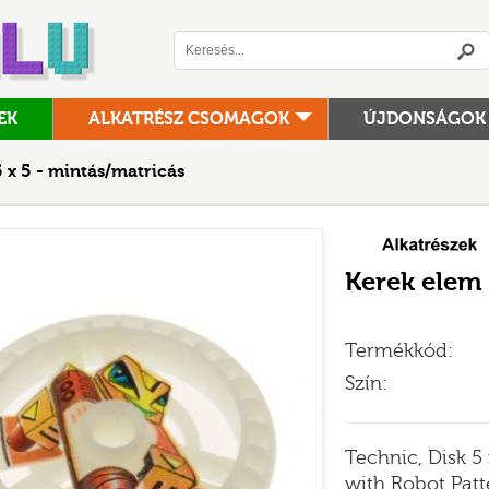
Logó
EK
ALKATRÉSZ CSOMAGOK
ÚJDONSÁGOK
EGYÉB
NINJAGO MOVIE
 x 5 - mintás/matricás
EGYEDI ÉPÍTÉSŰ KÉSZLETEK/MOC
ONE PIECE
ELVES
ÖSSZERAKÁSI ÚTMUTA
Kerek elem 
FORTNITE
POKÉMON
FRIENDS
POWER FUNCTIONS
Termékkód:
GABBY'S DOLLHOUSE
RACERS
Szín:
HARRY POTTER™
SEASONAL
HIDDEN SIDE
SONIC THE HEDGEHOG
Technic, Disk 5
with Robot Patt
ICONS
SPEED CHAMPIONS