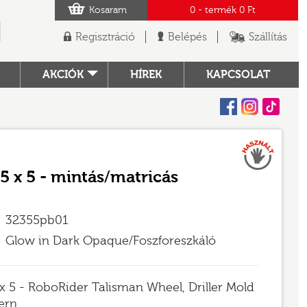
Kosaram
0
- termék
0 Ft
Regisztráció
Belépés
Szállítás
AKCIÓK
HÍREK
KAPCSOLAT
Facebook
Instagram
Tiktok
Használt
TÓ
5 x 5 - mintás/matricás
32355pb01
Glow in Dark Opaque/Foszforeszkáló
 x 5 - RoboRider Talisman Wheel, Driller Mold
ern