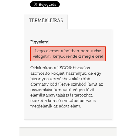
TERMÉKLEÍRÁS
Figyelem!
Lego elemet a boltban nem tudsz
válogatni, kérjük rendeld meg előre!
Oldalunkon a LEGO® hivatalos
azonosító kódjait használjuk, de egy
TATÓ
bizonyos termékhez akár több
alternatív kód illetve színkód (amit az
összerakási útmutató végén lévő
elemlistában találsz) is tartozhat,
ezeket a kereső mezőbe beírva is
megjelenik az adott elem.
HOG