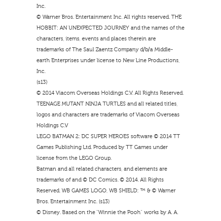
Inc.
© Warner Bros. Entertainment Inc. All rights reserved. THE
HOBBIT: AN UNEXPECTED JOURNEY and the names of the
characters, items, events and places therein are
trademarks of The Saul Zaentz Company d/b/a Middle-
earth Enterprises under license to New Line Productions,
Inc.
(s13)
© 2014 Viacom Overseas Holdings C.V. All Rights Reserved.
TEENAGE MUTANT NINJA TURTLES and all related titles,
logos and characters are trademarks of Viacom Overseas
Holdings C.V
LEGO BATMAN 2: DC SUPER HEROES software © 2014 TT
Games Publishing Ltd. Produced by TT Games under
license from the LEGO Group.
Batman and all related characters, and elements are
trademarks of and © DC Comics. © 2014. All Rights
Reserved. WB GAMES LOGO, WB SHIELD: ™ & © Warner
Bros. Entertainment Inc. (s13)
© Disney. Based on the “Winnie the Pooh” works by A. A.