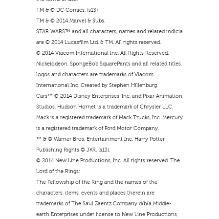
TM & © DC Comics. (s13)
TM & © 2014 Marvel & Subs.
STAR WARS™ and all characters, names and related indicia
are © 2014 Lucasfilm Ltd. & TM. All rights reserved.
© 2014 Viacom International Inc. All Rights Reserved.
Nickelodeon, SpongeBob SquarePants and all related titles,
logos and characters are trademarks of Viacom
International Inc. Created by Stephen Hillenburg.
Cars™ © 2014 Disney Enterprises, Inc. and Pixar Animation
Studios. Hudson Hornet is a trademark of Chrysler LLC.
Mack is a registered trademark of Mack Trucks, Inc. Mercury
is a registered trademark of Ford Motor Company.
™ & © Warner Bros. Entertainment Inc. Harry Potter
Publishing Rights © JKR. (s13).
© 2014 New Line Productions, Inc. All rights reserved. The
Lord of the Rings:
The Fellowship of the Ring and the names of the
characters, items, events and places therein are
trademarks of The Saul Zaentz Company d/b/a Middle-
earth Enterprises under license to New Line Productions,