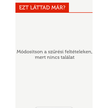
EZT LÁTTAD MÁR?
Módosítson a szűrési feltételeken,
UR
mert nincs találat