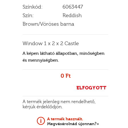
Színkód:
6063447
Szín:
Reddish
Brown/Vöröses barna
E
Window 1 x 2 x 2 Castle
A képen látható állapotban, minőségben
és mennyiségben.
0 Ft
ELFOGYOTT
A termék jelenleg nem rendelhető,
kérjük érdeklődjön.
A termék használt.
Megvásárolnád újonnan?»