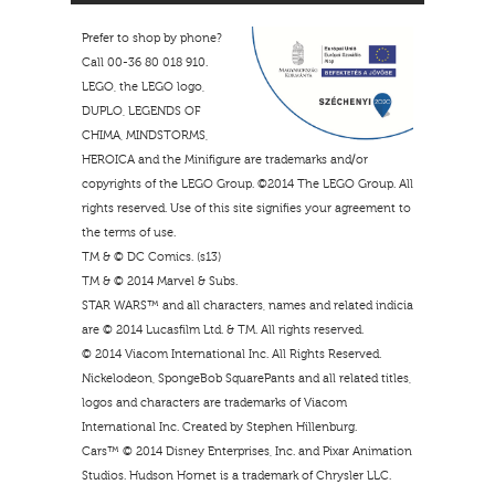
Prefer to shop by phone?
Call 00-36 80 018 910.
LEGO, the LEGO logo,
DUPLO, LEGENDS OF
CHIMA, MINDSTORMS,
HEROICA and the Minifigure are trademarks and/or
copyrights of the LEGO Group. ©2014 The LEGO Group. All
rights reserved. Use of this site signifies your agreement to
the terms of use.
TM & © DC Comics. (s13)
TM & © 2014 Marvel & Subs.
STAR WARS™ and all characters, names and related indicia
are © 2014 Lucasfilm Ltd. & TM. All rights reserved.
© 2014 Viacom International Inc. All Rights Reserved.
Nickelodeon, SpongeBob SquarePants and all related titles,
logos and characters are trademarks of Viacom
International Inc. Created by Stephen Hillenburg.
Cars™ © 2014 Disney Enterprises, Inc. and Pixar Animation
Studios. Hudson Hornet is a trademark of Chrysler LLC.