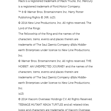
Mack is a registered trademark of Mack Trucks, Inc. Mercury
is a registered trademark of Ford Motor Company.
™ & © Warner Bros. Entertainment Inc. Harry Potter
Publishing Rights © JKR. (s13).
© 2014 New Line Productions, Inc. All rights reserved. The
Lord of the Rings:
The Fellowship of the Ring and the names of the
characters, items, events and places therein are
trademarks of The Saul Zaentz Company d/b/a Middle-
earth Enterprises under license to New Line Productions,
Inc.
© Warner Bros. Entertainment Inc. All rights reserved. THE
HOBBIT: AN UNEXPECTED JOURNEY and the names of the
characters, items, events and places therein are
trademarks of The Saul Zaentz Company d/b/a Middle-
earth Enterprises under license to New Line Productions,
Inc.
(s13)
© 2014 Viacom Overseas Holdings C.V. All Rights Reserved.
TEENAGE MUTANT NINJA TURTLES and all related titles,
logos and characters are trademarks of Viacom Overseas