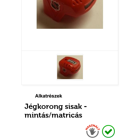
Jégkorong sisak -
mintás/matricás
Használt
Raktáron