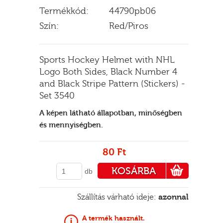
Termékkód:
44790pb06
Szín:
Red/Piros
E
Sports Hockey Helmet with NHL
Logo Both Sides, Black Number 4
and Black Stripe Pattern (Stickers) -
Set 3540
A képen látható állapotban, minőségben
és mennyiségben.
80 Ft
KOSÁRBA
db
PÉNZTÁRHOZ
Szállítás várható ideje:
azonnal
A termék használt.