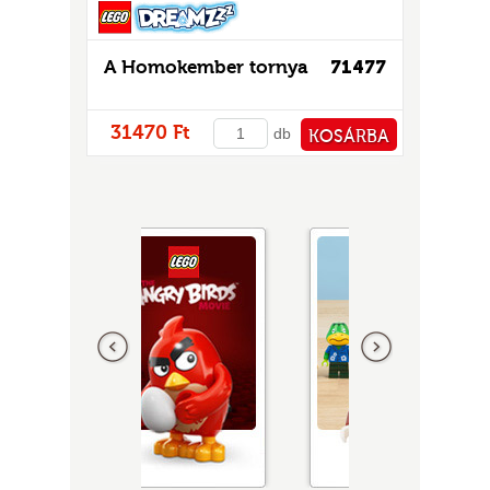
A Homokember tornya
71477
31470 Ft
db
KOSÁRBA
PÉNZTÁRHOZ
Előző
következő