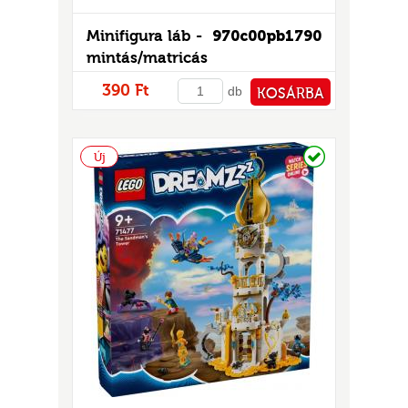
Minifigura láb -
970c00pb1790
mintás/matricás
390 Ft
db
KOSÁRBA
PÉNZTÁRHOZ
Raktáron
Új