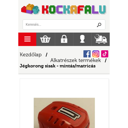
Logó
menu
Kosár
Regisztráció
Belépés
Szállítás
Facebook
Instagram
Tiktok
Kezdőlap
/
Alkatrészek termékek
/
Jégkorong sisak - mintás/matricás