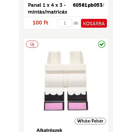
Panel 1 x 4 x 3 -
60581pb053
/
mintás/matricás
100 Ft
db
KOSÁRBA
PÉNZTÁRHOZ
Raktáron
Új
White/Fehér