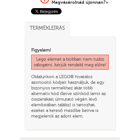
Megvásárolnád újonnan?»
TERMÉKLEÍRÁS
Figyelem!
Lego elemet a boltban nem tudsz
válogatni, kérjük rendeld meg előre!
Oldalunkon a LEGO® hivatalos
TATÓ
azonosító kódjait használjuk, de egy
bizonyos termékhez akár több
alternatív kód illetve színkód (amit az
összerakási útmutató végén lévő
elemlistában találsz) is tartozhat,
ezeket a kereső mezőbe beírva is
megjelenik az adott elem.
HOG