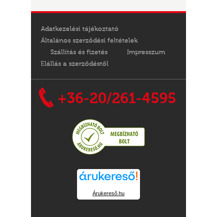
Adatkezelési tájékoztató
Általános szerződési feltételek
Szállítás és fizetés
Impresszum
Elállás a szerződéstől
+36-20/261-4595
Árukereső.hu