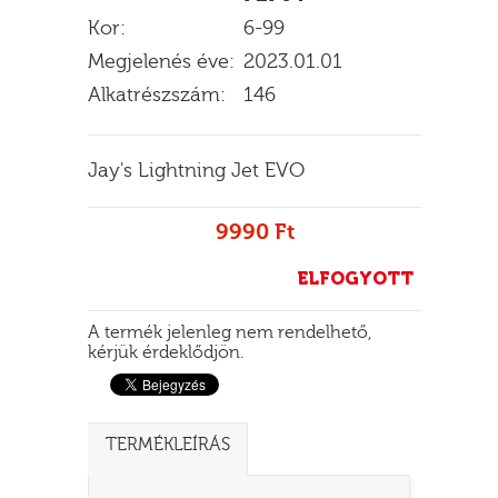
Kor:
6-99
Megjelenés éve:
2023.01.01
Alkatrészszám:
146
E
Jay's Lightning Jet EVO
9990 Ft
ELFOGYOTT
A termék jelenleg nem rendelhető,
kérjük érdeklődjön.
TERMÉKLEÍRÁS