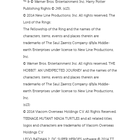
™ & © Warner Bros. Entertainment Inc. Harry Potter
Publishing Rights © JKR. (s13).
© 2014 New Line Productions, Inc. All rights reserved. The
Lord of the Rings:
The Fellowship of the Ring and the names of the
characters, items, events and places therein are
trademarks of The Saul Zaentz Company d/b/a Middle-
earth Enterprises under license to New Line Productions,
Inc.
© Warner Bros. Entertainment Inc. All rights reserved. THE
HOBBIT: AN UNEXPECTED JOURNEY and the names of the
characters, items, events and places therein are
trademarks of The Saul Zaentz Company d/b/a Middle-
earth Enterprises under license to New Line Productions,
Inc.
(s13)
© 2014 Viacom Overseas Holdings C.V. All Rights Reserved.
TEENAGE MUTANT NINJA TURTLES and all related titles,
logos and characters are trademarks of Viacom Overseas
Holdings C.V
LEGO BATMAN 2: DC SUPER HEROES software © 2014 TT