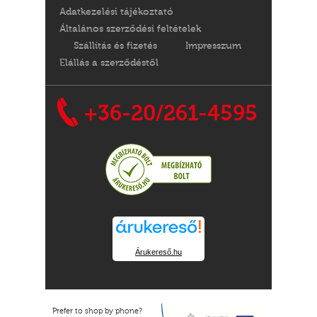
Adatkezelési tájékoztató
Általános szerződési feltételek
Szállítás és fizetés
Impresszum
Elállás a szerződéstől
+36-20/261-4595
Árukereső.hu
Prefer to shop by phone?