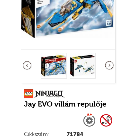
Előző
következő
Jay EVO villám repülője
Új
0-3 nem adható
Cikkszám:
71784