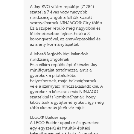
A Jay EVO villám repülője (71784)
szettel a 7 éves vagy nagyobb
nindzsarajongók a felhők között
szárnyalhatnak NINJAGO® City fölött.
Ez a szuper repülő még nagyobbá és
félelmetesebbé fejleszthető a 2
korongvetővel, az aranylapátokkal és
az arany kormánylapáttal.
A lehető legjobb légi kalandok
nindzsarajongóknak
Ez a villám repülős építőkészlet Jay
minifiguráját tartalmazza, amit a
gyerekek a pilótafülkébe
TATÓ
helyezhetnek, majd belevághatnak
vele a szárnyaló nindzsakalandokba. A
gyerekek a készletet más NINJAGO
szettekkel is kombinálhatják, hogy
kibővítsék a gyűjteményüket, így még
több akciódús játék vár rájuk.
LEGO® Builder app
A LEGO Builder appal te és gyereked
HOG
egy egyszerű és intuitív építési
kalandba vághattok bele. Az appban