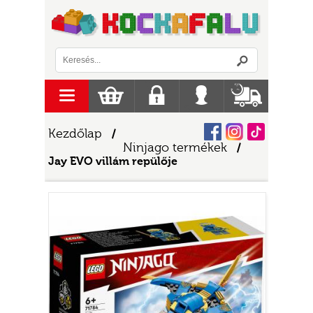
Logó
menu
Kosár
Regisztráció
Belépés
Szállítás
Facebook
Instagram
Tiktok
Kezdőlap
/
Ninjago termékek
/
Jay EVO villám repülője