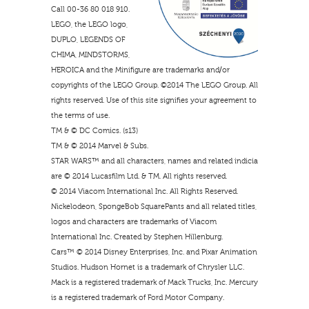
Call 00-36 80 018 910.
LEGO, the LEGO logo,
DUPLO, LEGENDS OF
CHIMA, MINDSTORMS,
HEROICA and the Minifigure are trademarks and/or
copyrights of the LEGO Group. ©2014 The LEGO Group. All
rights reserved. Use of this site signifies your agreement to
the terms of use.
TM & © DC Comics. (s13)
TM & © 2014 Marvel & Subs.
STAR WARS™ and all characters, names and related indicia
are © 2014 Lucasfilm Ltd. & TM. All rights reserved.
© 2014 Viacom International Inc. All Rights Reserved.
Nickelodeon, SpongeBob SquarePants and all related titles,
logos and characters are trademarks of Viacom
International Inc. Created by Stephen Hillenburg.
Cars™ © 2014 Disney Enterprises, Inc. and Pixar Animation
Studios. Hudson Hornet is a trademark of Chrysler LLC.
Mack is a registered trademark of Mack Trucks, Inc. Mercury
is a registered trademark of Ford Motor Company.