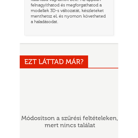
felnagyíthatod és megforgathatod a
modellek 3D-s változatát, készleteket
menthetsz el, és nyomon követheted
a haladásodat.
EZT LÁTTAD MÁR?
UR
Módosítson a szűrési feltételeken,
mert nincs találat