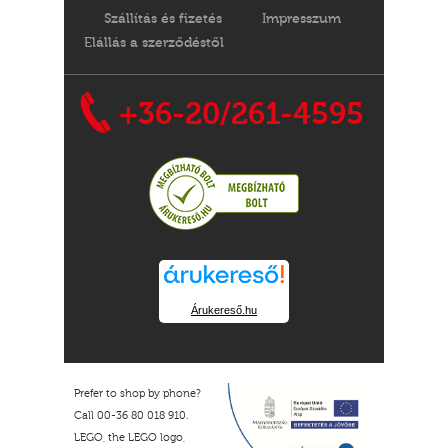
Szállítás és fizetés
Impresszum
Elállás a szerződéstől
+36-20/261-4595
Árukereső.hu
Prefer to shop by phone?
Call 00-36 80 018 910.
LEGO, the LEGO logo,