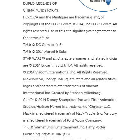
DUPLO, LEGENDS OF
CHIMA, MINDSTORMS,
HEROICA and the Minifigure are trademarks and/or
copyrights of the LEGO Group. ©2014 The LEGO Group. All
rights reserved. Use of this site signifies your agreement to
the terms of use.
TM & © DC Comics. (s13)
TM & © 2014 Marvel & Subs.
STAR WARS™ and all characters, names and related indicia
are © 2014 Lucasfilm Ltd. & TM. All rights reserved.
© 2014 Viacom International Inc. All Rights Reserved.
Nickelodeon, SpongeBob SquarePants and all related titles,
logos and characters are trademarks of Viacom
International Inc. Created by Stephen Hillenburg.
Cars™ © 2014 Disney Enterprises, Inc. and Pixar Animation
Studios. Hudson Hornet is a trademark of Chrysler LLC.
Mack is a registered trademark of Mack Trucks, Inc. Mercury
is a registered trademark of Ford Motor Company.
™ & © Warner Bros. Entertainment Inc. Harry Potter
Publishing Rights © JKR. (s13).