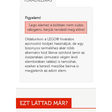
TERMÉKLEÍRÁS
Figyelem!
Lego elemet a boltban nem tudsz
válogatni, kérjük rendeld meg előre!
Oldalunkon a LEGO® hivatalos
azonosító kódjait használjuk, de egy
bizonyos termékhez akár több
alternatív kód illetve színkód (amit az
összerakási útmutató végén lévő
elemlistában találsz) is tartozhat,
TATÓ
ezeket a kereső mezőbe beírva is
megjelenik az adott elem.
EZT LÁTTAD MÁR?
HOG