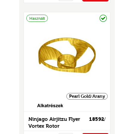
PÉNZTÁRHOZ
Raktáron
Használt
Pearl Gold/Arany
Ninjago Airjitzu Flyer
18592
/
Vortex Rotor