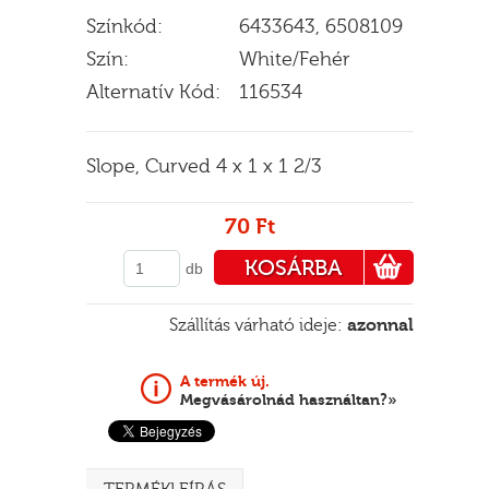
Színkód:
6433643, 6508109
Szín:
White/Fehér
Alternatív Kód:
116534
E
Slope, Curved 4 x 1 x 1 2/3
70 Ft
KOSÁRBA
db
PÉNZTÁRHOZ
Szállítás várható ideje:
azonnal
A termék új.
Megvásárolnád használtan?»