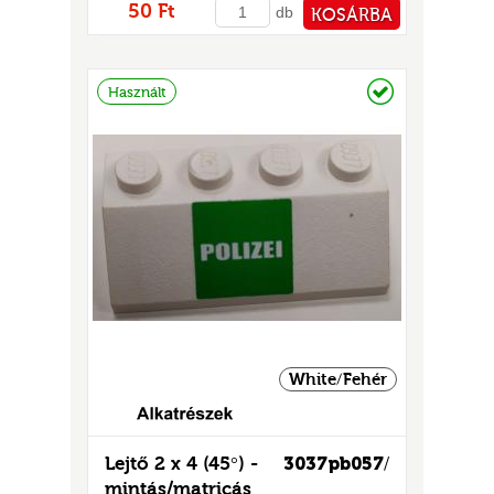
50 Ft
db
KOSÁRBA
PÉNZTÁRHOZ
Raktáron
Használt
White/Fehér
Lejtő 2 x 4 (45°) -
3037pb057
/
mintás/matricás