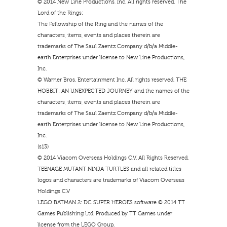
© 2014 New Line Productions, Inc. All rights reserved. The
Lord of the Rings:
The Fellowship of the Ring and the names of the
characters, items, events and places therein are
trademarks of The Saul Zaentz Company d/b/a Middle-
earth Enterprises under license to New Line Productions,
Inc.
© Warner Bros. Entertainment Inc. All rights reserved. THE
HOBBIT: AN UNEXPECTED JOURNEY and the names of the
characters, items, events and places therein are
trademarks of The Saul Zaentz Company d/b/a Middle-
earth Enterprises under license to New Line Productions,
Inc.
(s13)
© 2014 Viacom Overseas Holdings C.V. All Rights Reserved.
TEENAGE MUTANT NINJA TURTLES and all related titles,
logos and characters are trademarks of Viacom Overseas
Holdings C.V
LEGO BATMAN 2: DC SUPER HEROES software © 2014 TT
Games Publishing Ltd. Produced by TT Games under
license from the LEGO Group.