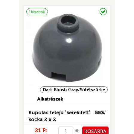
GOK
PÉNZTÁRHOZ
Raktáron
Használt
2)
S
GOK
Dark Bluish Gray/Sötétszürke
Kupolás tetejű 'kerekített'
553
/
kocka 2 x 2
21 Ft
db
KOSÁRBA