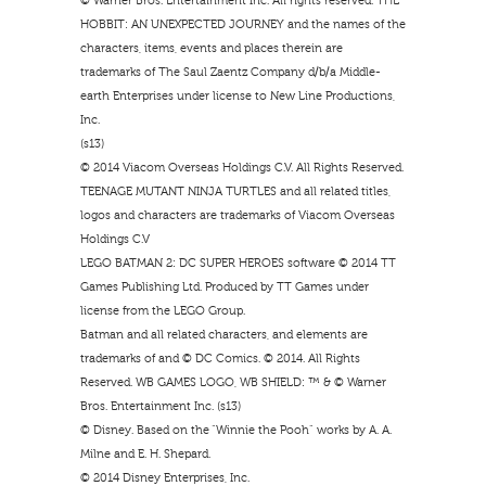
© Warner Bros. Entertainment Inc. All rights reserved. THE
HOBBIT: AN UNEXPECTED JOURNEY and the names of the
characters, items, events and places therein are
trademarks of The Saul Zaentz Company d/b/a Middle-
earth Enterprises under license to New Line Productions,
Inc.
(s13)
© 2014 Viacom Overseas Holdings C.V. All Rights Reserved.
TEENAGE MUTANT NINJA TURTLES and all related titles,
logos and characters are trademarks of Viacom Overseas
Holdings C.V
LEGO BATMAN 2: DC SUPER HEROES software © 2014 TT
Games Publishing Ltd. Produced by TT Games under
license from the LEGO Group.
Batman and all related characters, and elements are
trademarks of and © DC Comics. © 2014. All Rights
Reserved. WB GAMES LOGO, WB SHIELD: ™ & © Warner
Bros. Entertainment Inc. (s13)
© Disney. Based on the “Winnie the Pooh” works by A. A.
Milne and E. H. Shepard.
© 2014 Disney Enterprises, Inc.