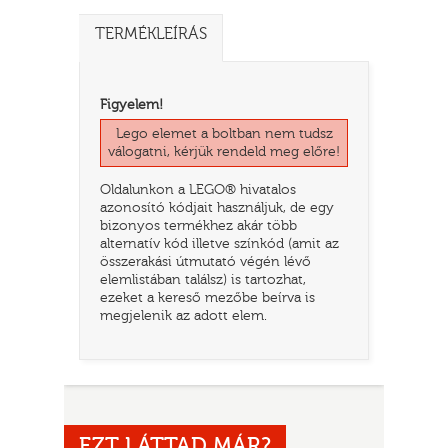
TERMÉKLEÍRÁS
Figyelem!
Lego elemet a boltban nem tudsz
válogatni, kérjük rendeld meg előre!
Oldalunkon a LEGO® hivatalos
azonosító kódjait használjuk, de egy
bizonyos termékhez akár több
alternatív kód illetve színkód (amit az
TATÓ
összerakási útmutató végén lévő
elemlistában találsz) is tartozhat,
ezeket a kereső mezőbe beírva is
megjelenik az adott elem.
HOG
EZT LÁTTAD MÁR?