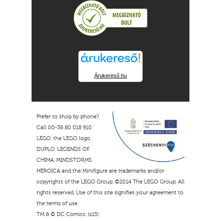
Árukereső.hu
Prefer to shop by phone?
Call 00-36 80 018 910.
LEGO, the LEGO logo,
DUPLO, LEGENDS OF
CHIMA, MINDSTORMS,
HEROICA and the Minifigure are trademarks and/or
copyrights of the LEGO Group. ©2014 The LEGO Group. All
rights reserved. Use of this site signifies your agreement to
the terms of use.
TM & © DC Comics. (s13)