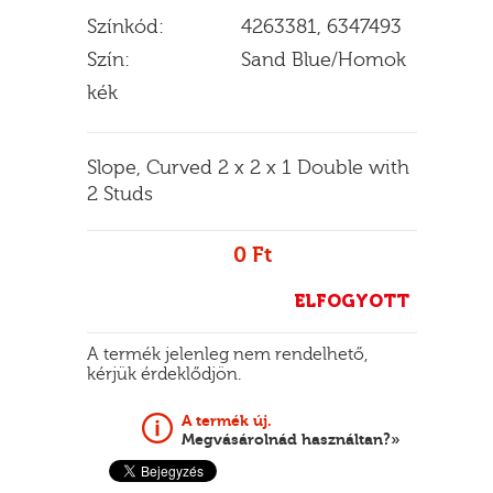
Színkód:
4263381, 6347493
Szín:
Sand Blue/Homok
kék
E
Slope, Curved 2 x 2 x 1 Double with
2 Studs
0 Ft
ELFOGYOTT
A termék jelenleg nem rendelhető,
kérjük érdeklődjön.
A termék új.
Megvásárolnád használtan?»