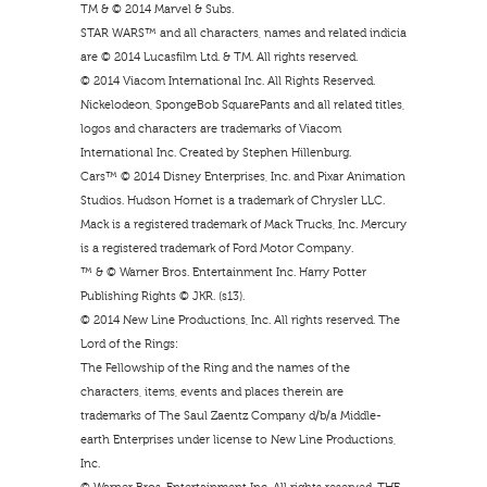
TM & © 2014 Marvel & Subs.
STAR WARS™ and all characters, names and related indicia
are © 2014 Lucasfilm Ltd. & TM. All rights reserved.
© 2014 Viacom International Inc. All Rights Reserved.
Nickelodeon, SpongeBob SquarePants and all related titles,
logos and characters are trademarks of Viacom
International Inc. Created by Stephen Hillenburg.
Cars™ © 2014 Disney Enterprises, Inc. and Pixar Animation
Studios. Hudson Hornet is a trademark of Chrysler LLC.
Mack is a registered trademark of Mack Trucks, Inc. Mercury
is a registered trademark of Ford Motor Company.
™ & © Warner Bros. Entertainment Inc. Harry Potter
Publishing Rights © JKR. (s13).
© 2014 New Line Productions, Inc. All rights reserved. The
Lord of the Rings:
The Fellowship of the Ring and the names of the
characters, items, events and places therein are
trademarks of The Saul Zaentz Company d/b/a Middle-
earth Enterprises under license to New Line Productions,
Inc.