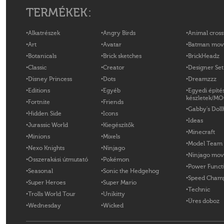
TERMÉKEK:
Alkatrészek
Angry Birds
Animal cross
Art
Avatar
Batman mov
Botanicals
Brick sketches
BrickHeadz
Classic
Creator
Designer Set
Disney Princess
Dots
Dreamzzz
Editions
Egyéb
Egyedi építé
készletek/M
Fortnite
Friends
Gabby's Doll
Hidden Side
Icons
Ideas
Jurassic World
Kiegészítők
Minecraft
Minions
Mixels
Model Team
Nexo Knights
Ninjago
Ninjago mov
Összerakási útmutató
Pokémon
Power Funct
Seasonal
Sonic the Hedgehog
Speed Cham
Super Heroes
Super Mario
Technic
Trolls World Tour
Unikitty
Üres doboz
Wednesday
Wicked