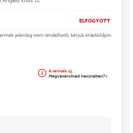
h Angled Ends 1L
ELFOGYOTT
termék jelenleg nem rendelhető, kérjük érdeklődjön.
A termék új.
Megvásárolnád használtan?»