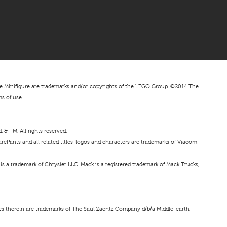
nifigure are trademarks and/or copyrights of the LEGO Group. ©2014 The
ms of use.
& TM. All rights reserved.
ePants and all related titles, logos and characters are trademarks of Viacom
s a trademark of Chrysler LLC. Mack is a registered trademark of Mack Trucks,
ces therein are trademarks of The Saul Zaentz Company d/b/a Middle-earth