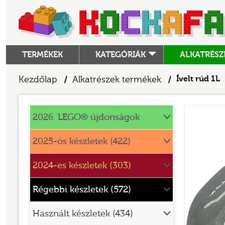
TERMÉKEK
KATEGÓRIÁK
ALKATRÉSZ
ALKATRÉSZEK
Kezdőlap
Alkatrészek termékek
Ívelt rúd 1L
/
/
ANGRY BIRDS
Alkatrészek
ANIMAL CROSSING
2026. LEGO® újdonságok
ARCHITECTURE
2025-ös készletek (422)
ART
2024-es készletek (303)
AVATAR
BATMAN MOVIE
Régebbi készletek (572)
BLUEY
Használt készletek (434)
BOTANICALS