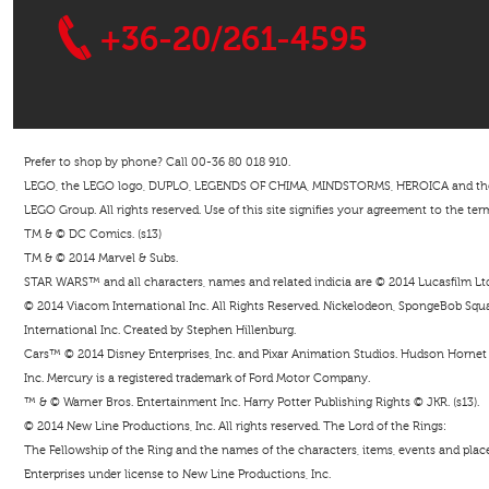
+36-20/261-4595
Prefer to shop by phone? Call 00-36 80 018 910.
LEGO, the LEGO logo, DUPLO, LEGENDS OF CHIMA, MINDSTORMS, HEROICA and the Mi
LEGO Group. All rights reserved. Use of this site signifies your agreement to the ter
TM & © DC Comics. (s13)
TM & © 2014 Marvel & Subs.
STAR WARS™ and all characters, names and related indicia are © 2014 Lucasfilm Ltd. 
© 2014 Viacom International Inc. All Rights Reserved. Nickelodeon, SpongeBob Squar
International Inc. Created by Stephen Hillenburg.
Cars™ © 2014 Disney Enterprises, Inc. and Pixar Animation Studios. Hudson Hornet i
Inc. Mercury is a registered trademark of Ford Motor Company.
™ & © Warner Bros. Entertainment Inc. Harry Potter Publishing Rights © JKR. (s13).
© 2014 New Line Productions, Inc. All rights reserved. The Lord of the Rings:
The Fellowship of the Ring and the names of the characters, items, events and pla
Enterprises under license to New Line Productions, Inc.