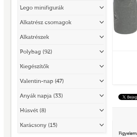
Lego minifigurák
BRICK SKETCHES
BRICKHEADZ
Alkatrész csomagok
CITY
Alkatrészek
CLASSIC
Polybag (92)
CREATOR
Kiegészítők
DESIGNER SET
DISNEY
Valentin-nap (47)
DISNEY PRINCESS
Anyák napja (33)
DOTS
Húsvét (8)
DREAMZZZ
DUPLO®
Karácsony (15)
Figyelem
EDITIONS