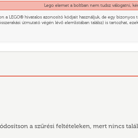
Lego elemet a boltban nem tudsz válogatni, ké
n a LEGO® hivatalos azonosító kódjait használjuk, de egy bizonyos te
összerakási útmutató végén lévő elemlistában találsz) is tartozhat, ez
ódosítson a szűrési feltételeken, mert nincs talál