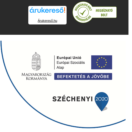
Árukereső.hu