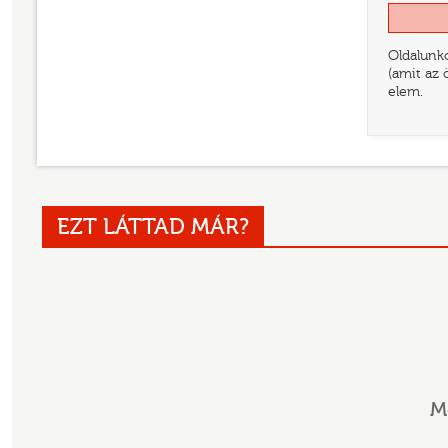
Oldalunko
(amit az 
elem.
EZT LÁTTAD MÁR?
M