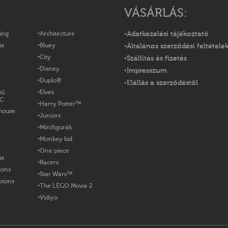
VÁSÁRLÁS:
ing
Architecture
Adatkezelési tájékoztató
ie
Bluey
Általános szerződési feltétele
City
Szállítás és fizetés
Disney
Impresszum
Duplo®
Elállás a szerződéstől
sű
Elves
OC
Harry Potter™
house
Juniors
Minifigurák
Monkey kid
One piece
ie
Racers
ions
Star Wars™
pions
The LEGO Movie 2
Vidiyo