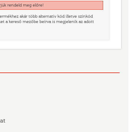
rjük rendeld meg előre!
rmékhez akár több alternatív kód illetve színkód
eket a kereső mezőbe beírva is megjelenik az adott
at